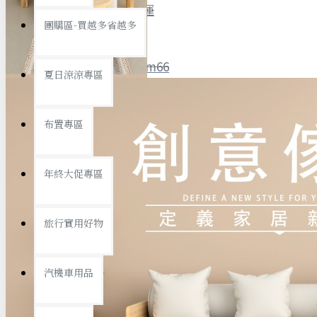
全館限時
滿799免運
團購區-買越多省越多
聯絡我們
ID : @ym66
夏日涼涼專區
旅行收納
旅行用品
優惠活動
最新活動
布置專區
汽機車用品
運動休閒
查看更多
年終大促專區
創意傢俱
旅行實用好物
汽機車用品