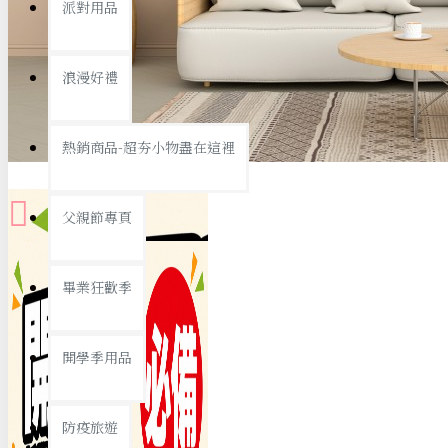
派對用品
桌子/椅子
置物架/收納櫃
浪漫好禮
其他
銅板精選
熱銷商品-超夯小物盡在這裡
父親節專頁
畢業狂歡季
9元專區
開學季用品
19元專區
29元專區
防疫旅遊
39元專區