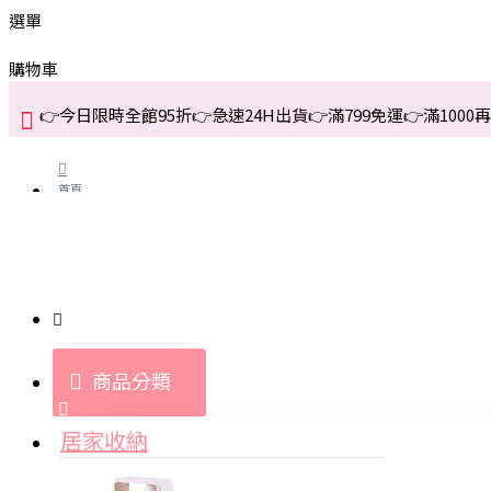
選單
購物車
👉今日限時全館95折👉急速24H出貨👉滿799免運👉滿1000再折
首頁
關於我們
購買教學與說明
商品分類
登入
居家收納