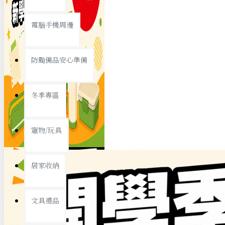
查看更多
電腦手機周邊
節慶熱賣
防颱備品安心準備
冬季專區
春節/新年
寵物/玩具
中秋節
兒童節
居家收納
情人節
查看更多
文具禮品