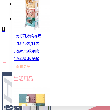
註冊
詢問
免打孔收納專區
新品上市
防颱備品
換季收納
收納掛袋/掛勾
收納架/收納盒
收納籃/收納箱
查看更多
生活用品