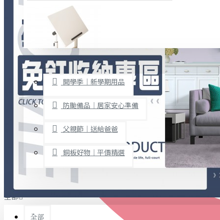
廚房用品
烘焙用具
隨身餐具
查看更多
限時促銷
文具禮品
開學季｜新學期用品
桌子/椅子
置物架/收納櫃
防颱備品｜居家安心準備
其他
父親節｜送給爸爸
免打孔收納專區
銅板好物｜平價精選
事務用品
手工DIY
全部
文具收納
書寫用品
全部