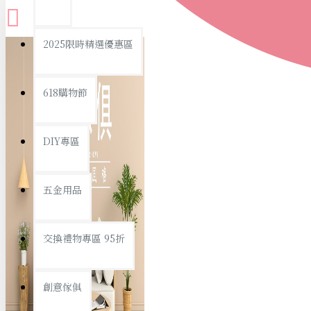
查看更多
2025限時精選優惠區
衛浴用品
618購物節
DIY專區
個人衛浴用品
五金用品
浴室用品/清潔
浴室置物/收納
交換禮物專區 95折
旅行/休閒
創意傢俱