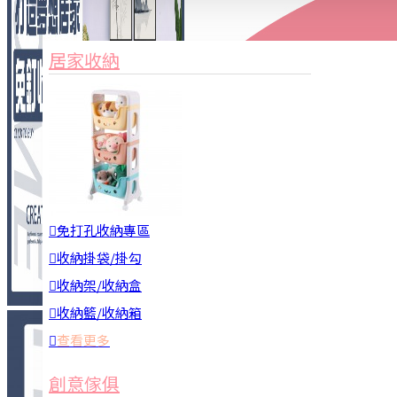
家俱&收納
3C周邊
居家收納
園藝用品
居家安全
居家清潔
查看更多
餐飲廚具
免打孔收納專區
收納掛袋/掛勾
收納架/收納盒
收納籃/收納箱
查看更多
廚房收納
創意傢俱