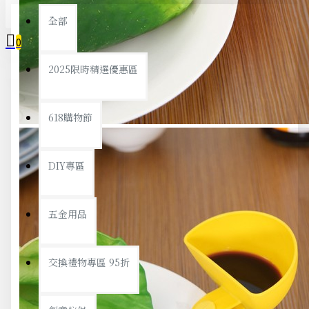
全部
0
2025限時精選優惠區
您的購物車內沒有商品！
618購物節
DIY專區
五金用品
交換禮物專區 95折