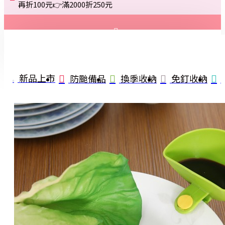
再折100元👉滿2000折250元
登入
註冊
新品上市
防颱備品
換季收納
免釘收納
詢問