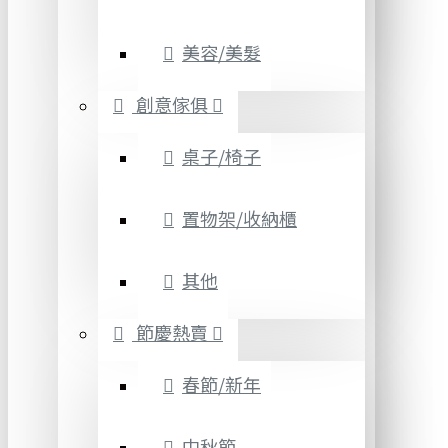
美容/美髮
創意傢俱
桌子/椅子
置物架/收納櫃
其他
節慶熱賣
春節/新年
中秋節