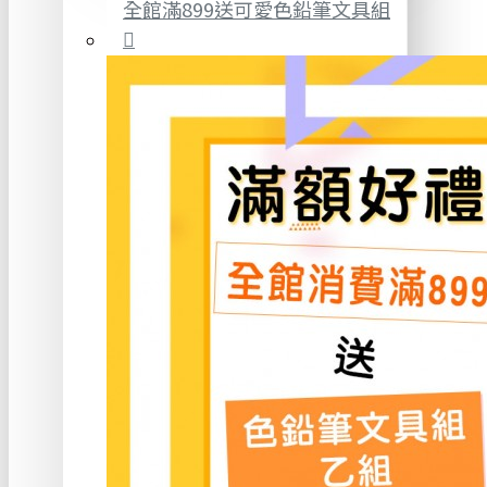
全館滿899送可愛色鉛筆文具組