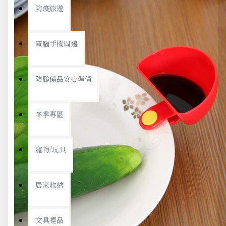
防疫旅遊
電腦手機周邊
防颱備品安心準備
冬季專區
寵物/玩具
居家收納
文具禮品