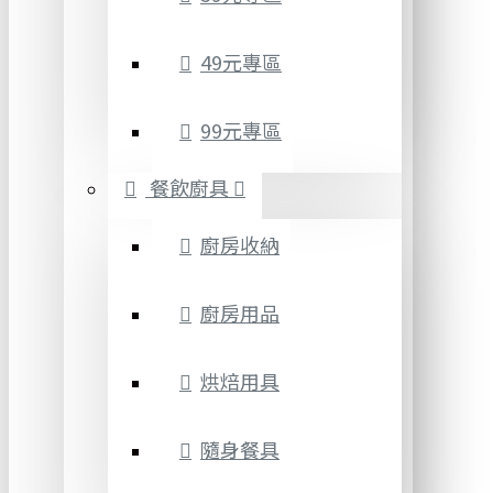
49元專區
99元專區
餐飲廚具
廚房收納
廚房用品
烘焙用具
隨身餐具