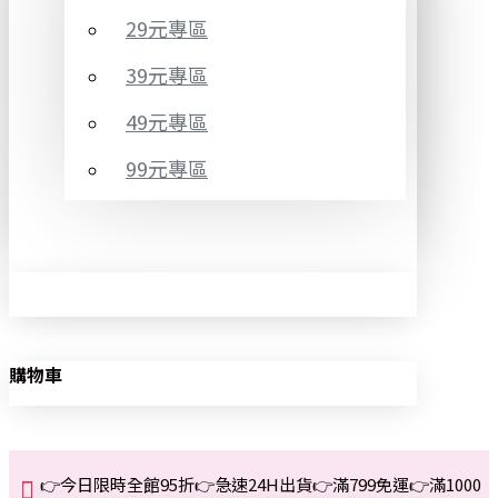
29元專區
39元專區
49元專區
99元專區
購物車
👉今日限時全館95折👉急速24H出貨👉滿799免運👉滿1000