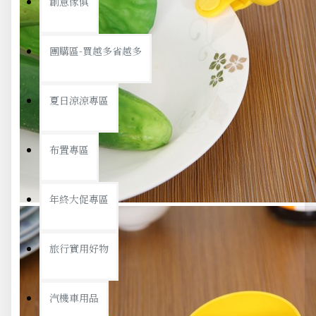
創意傢俱
團購區-買越多省越多
夏日涼涼專區
布置專區
年終大促專區
旅行實用好物
汽機車用品