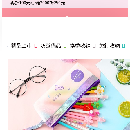
再折100元👉滿2000折250元
登入
註冊
新品上市
防颱備品
換季收納
免釘收納
詢問