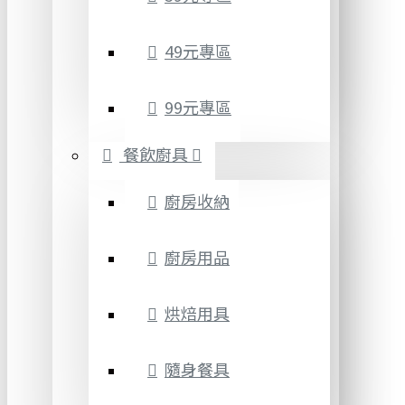
49元專區
99元專區
餐飲廚具
廚房收納
廚房用品
烘焙用具
隨身餐具