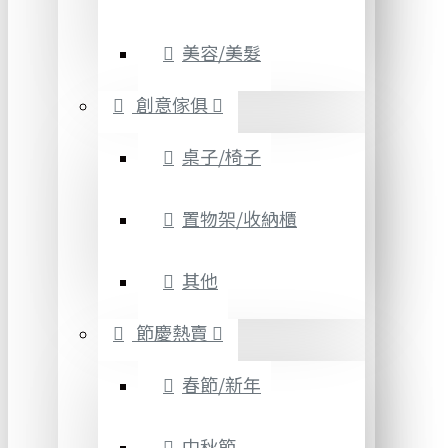
美容/美髮
創意傢俱
桌子/椅子
置物架/收納櫃
其他
節慶熱賣
春節/新年
中秋節