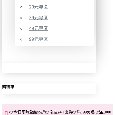
29元專區
39元專區
49元專區
99元專區
購物車
👉今日限時全館95折👉急速24H出貨👉滿799免運👉滿1000