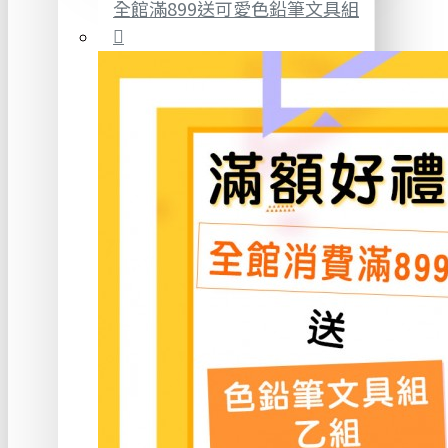
全館滿899送可愛色鉛筆文具組