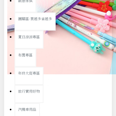
創意傢俱
團購區-買越多省越多
夏日涼涼專區
布置專區
年終大促專區
旅行實用好物
汽機車用品