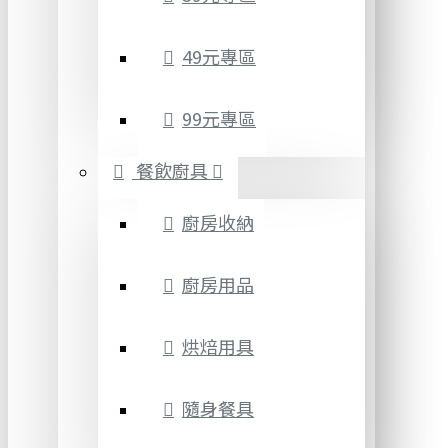
49元專區
99元專區
餐飲廚具
廚房收納
廚房用品
烘焙用具
隨身餐具