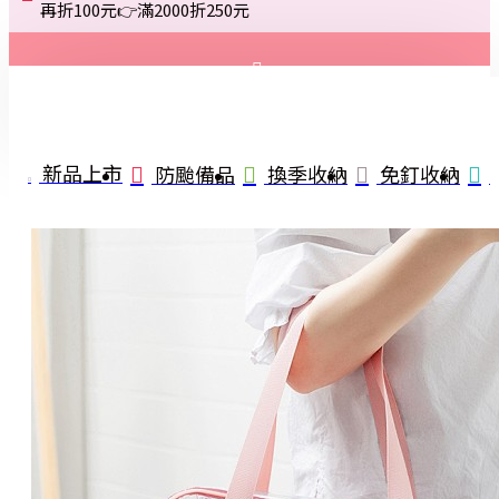
再折100元👉滿2000折250元
登入
註冊
新品上市
防颱備品
換季收納
免釘收納
詢問