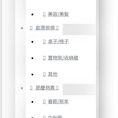
美容/美髮
創意傢俱
桌子/椅子
置物架/收納櫃
其他
節慶熱賣
春節/新年
中秋節