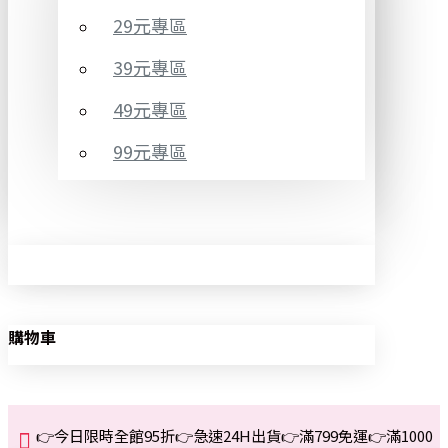
29元專區
39元專區
49元專區
99元專區
購物車
👉今日限時全館95折👉急速24H出貨👉滿799免運👉滿1000