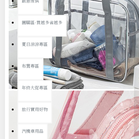
創意傢俱
團購區-買越多省越多
夏日涼涼專區
布置專區
年終大促專區
旅行實用好物
汽機車用品