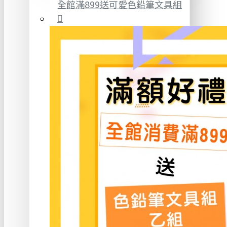
全館滿899送可愛色鉛筆文具組