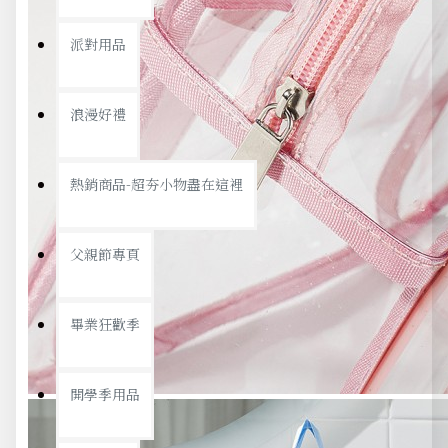
派對用品
浪漫好禮
熱銷商品-超夯小物盡在這裡
父親節專頁
畢業狂歡季
開學季用品