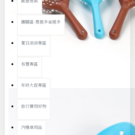
創意傢俱
團購區-買越多省越多
夏日涼涼專區
布置專區
年終大促專區
旅行實用好物
汽機車用品