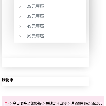
29元專區
39元專區
49元專區
99元專區
購物車
👉今日限時全館95折👉急速24H出貨👉滿799免運👉滿1000