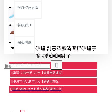
限時特惠專區
餐飲廚具
銅板精選
大號圓孔貓砂鏟 創意塑膠清潔貓砂鏟子
多功能洞洞鏟子
商品95折【今日限定】
享滿1000元折100元【滿額自動折扣】
享滿2000元折250元【滿額自動折】
贈品-滿899送色鉛筆文具組[隨機出貨]