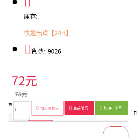
庫存:
快速出貨【24H】
貨號:
9026
72元
75元
標籤：
貓砂鏟
大號
圓孔
塑膠
清潔
鏟子
多功能
洞洞鏟
直接購買
加LINE下單
加入購物車
商品詳情
配送時間