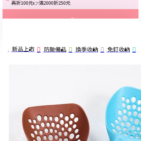
再折100元👉滿2000折250元
登入
註冊
新品上市
防颱備品
換季收納
免釘收納
詢問