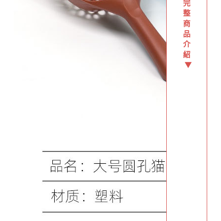
完
整
商
品
介
紹
▼