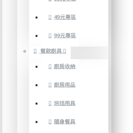
49元專區
99元專區
餐飲廚具
廚房收納
廚房用品
烘焙用具
隨身餐具