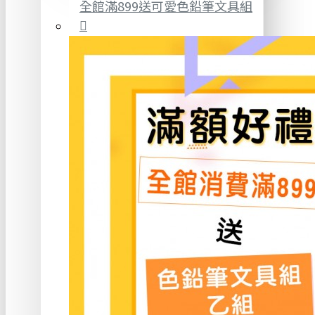
全館滿899送可愛色鉛筆文具組