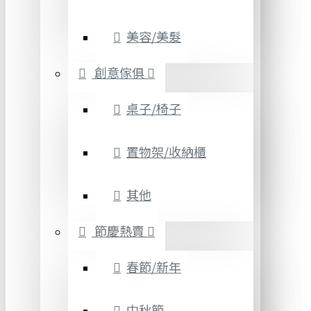
美容/美髮
創意傢俱
桌子/椅子
置物架/收納櫃
其他
節慶熱賣
春節/新年
中秋節