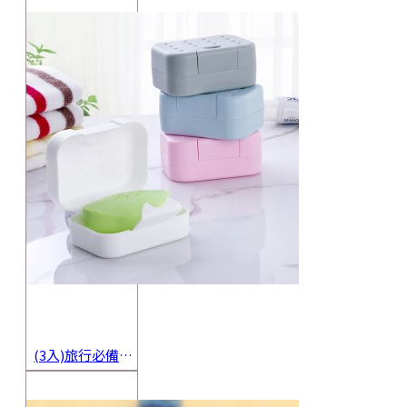
(3入)旅行必備密封香皂收納盒 方便攜帶防水海綿肥皂盒 香皂盒