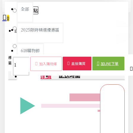
全部
粉色點點
0
藏青點點
2025限時精選優惠區
您的購物車內沒有商品！
綠色點點
618購物節
標
保溫便當
牛津
方形設
保冷
戶
手
便當
保溫
籤：
袋
布
計
袋
外
提
袋
包
直接購買
加LINE下單
加入購物車
DIY專區
商品詳情
配送時間
五金用品
交換禮物專區 95折