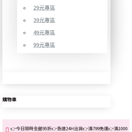
29元專區
39元專區
49元專區
99元專區
購物車
👉今日限時全館95折👉急速24H出貨👉滿799免運👉滿1000