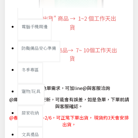
防疫旅遊
"快速出貨" 商品 → 1~2
個工作天出
電腦手機周邊
貨
防颱備品安心準備
"預購商品" 商品→ 7~ 10個工作天出
貨
冬季專區
@如有急單需求，可加line@與客服洽詢
寵物/玩具
@庫存狀態隨時更新，可能會有誤差，如是急單，下單前請
與客服確認。
居家收納
@春節休節 1/29~2/6，可正常下單出貨， 現貨約3天會安排
出貨，
文具禮品