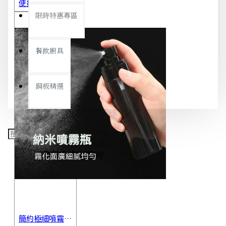
便攜旅行茶具組 茶杯 茶壺 陶瓷杯 泡茶組 茶具套裝 伴手禮 禮盒 禮品
限時特惠專區
餐飲廚具
銅板精選
簡約極細噴霧瓶 旅行分裝瓶 保養品分裝 酒精噴霧瓶 小噴壺 香水瓶 隨身瓶