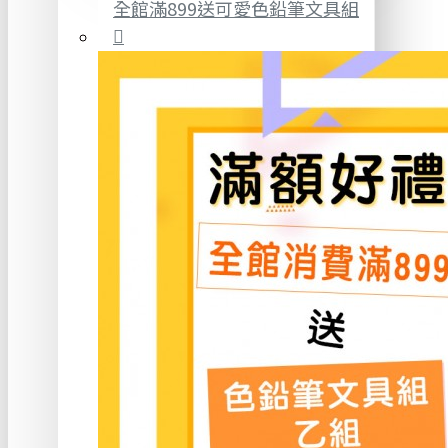
全館滿899送可愛色鉛筆文具組