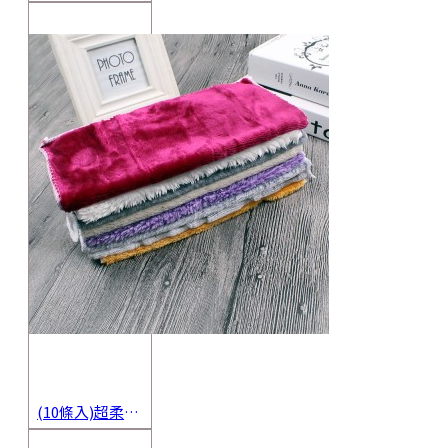
(10條入)超柔軟抹布 不沾油洗碗巾 多用途擦拭布