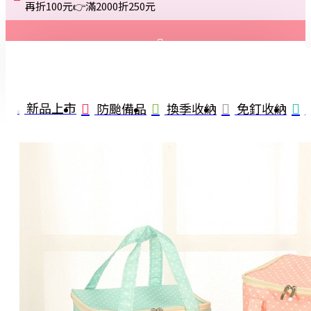
再折100元👉滿2000折250元
登入
註冊
新品上市
防颱備品
換季收納
免釘收納
詢問