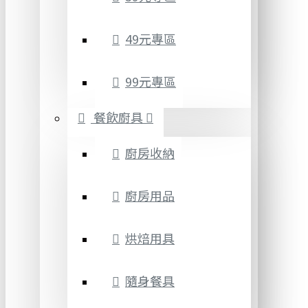
49元專區
99元專區
餐飲廚具
廚房收納
廚房用品
烘焙用具
隨身餐具