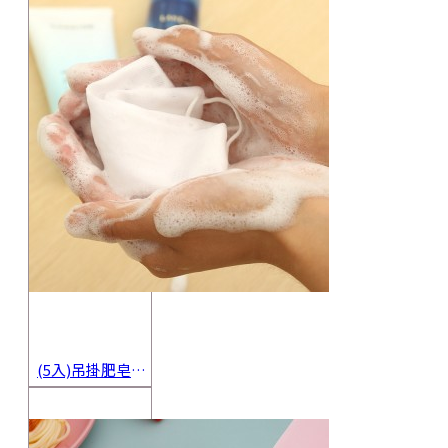
(5入)吊掛肥皂起泡網 香皂起泡袋