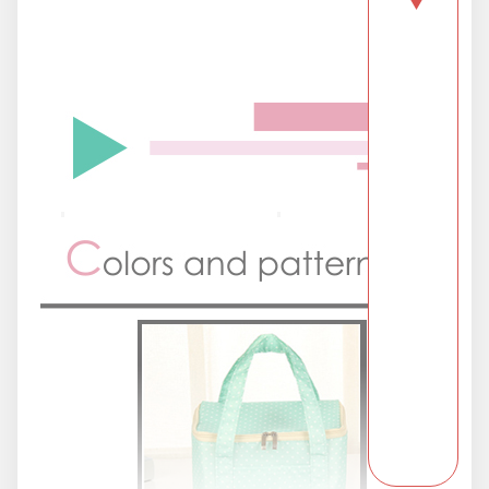
▼
派對用品
浪漫好禮
熱銷商品-超夯小物盡在這裡
父親節專頁
畢業狂歡季
開學季用品