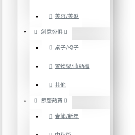
美容/美髮
創意傢俱
桌子/椅子
置物架/收納櫃
其他
節慶熱賣
春節/新年
中秋節