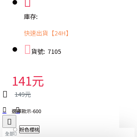
庫存:
快速出貨【24H】
貨號:
7105
141元
149元
選擇款示-600
粉色櫻桃
全部