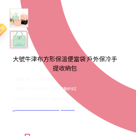
出貨
大號牛津布方形保溫便當袋 戶外保冷手
提收納包
商品95折【今日限定】
享滿1000元折100元【滿額自動折扣】
享滿2000元折250元【滿額自動折】
贈品-滿899送色鉛筆文具組[隨機出貨]