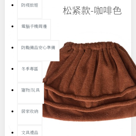
防疫旅遊
電腦手機周邊
防颱備品安心準備
冬季專區
寵物/玩具
居家收納
文具禮品