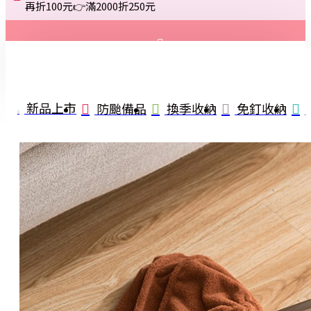
再折100元👉滿2000折250元
登入
註冊
新品上市
防颱備品
換季收納
免釘收納
詢問