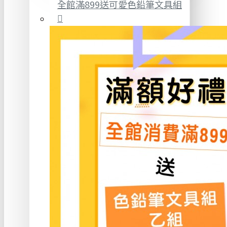
全館滿899送可愛色鉛筆文具組