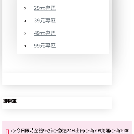
29元專區
39元專區
49元專區
99元專區
購物車
👉今日限時全館95折👉急速24H出貨👉滿799免運👉滿1000