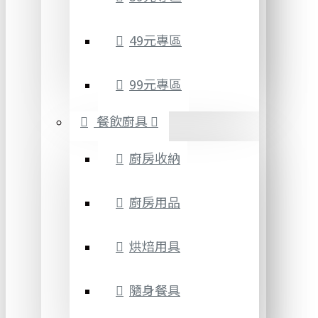
49元專區
99元專區
餐飲廚具
廚房收納
廚房用品
烘焙用具
隨身餐具