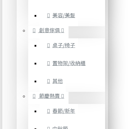
美容/美髮
創意傢俱
桌子/椅子
置物架/收納櫃
其他
節慶熱賣
春節/新年
中秋節