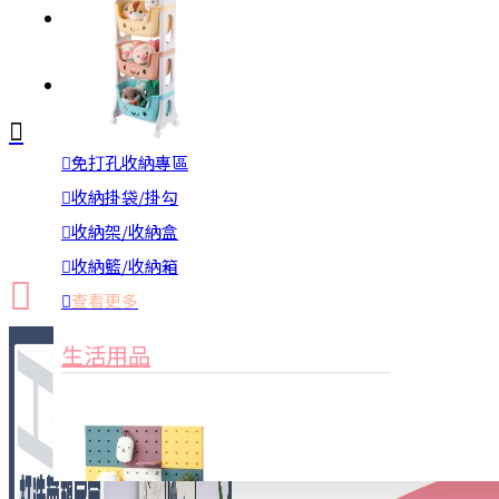
註冊
詢問
免打孔收納專區
新品上市
防颱備品
換季收納
收納掛袋/掛勾
收納架/收納盒
收納籃/收納箱
查看更多
生活用品