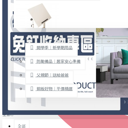
廚房用品
烘焙用具
隨身餐具
查看更多
限時促銷
文具禮品
開學季｜新學期用品
桌子/椅子
置物架/收納櫃
防颱備品｜居家安心準備
其他
父親節｜送給爸爸
免打孔收納專區
銅板好物｜平價精選
事務用品
手工DIY
全部
文具收納
書寫用品
全部