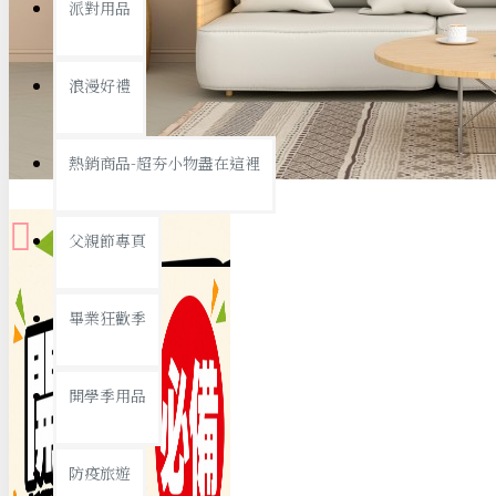
派對用品
桌子/椅子
置物架/收納櫃
浪漫好禮
其他
銅板精選
熱銷商品-超夯小物盡在這裡
父親節專頁
畢業狂歡季
9元專區
開學季用品
19元專區
29元專區
防疫旅遊
39元專區