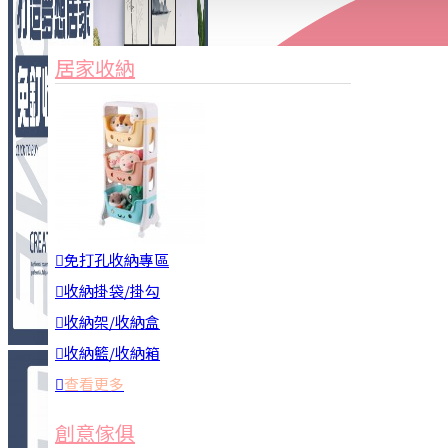
家俱&收納
3C周邊
居家收納
園藝用品
居家安全
居家清潔
查看更多
餐飲廚具
免打孔收納專區
收納掛袋/掛勾
收納架/收納盒
收納籃/收納箱
查看更多
廚房收納
創意傢俱