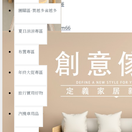
全館限時
滿799免運
團購區-買越多省越多
聯絡我們
ID : @ym66
夏日涼涼專區
旅行收納
旅行用品
優惠活動
最新活動
布置專區
汽機車用品
運動休閒
查看更多
年終大促專區
創意傢俱
旅行實用好物
汽機車用品