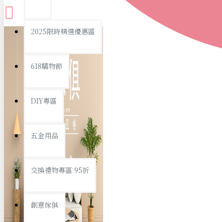
查看更多
2025限時精選優惠區
衛浴用品
618購物節
DIY專區
個人衛浴用品
五金用品
浴室用品/清潔
浴室置物/收納
交換禮物專區 95折
旅行/休閒
創意傢俱