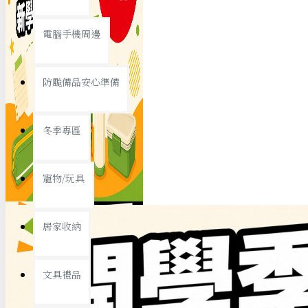
查看更多
電腦手機周邊
節慶熱賣
防颱備品安心準備
冬季專區
春節/新年
寵物/玩具
中秋節
兒童節
居家收納
情人節
查看更多
文具禮品