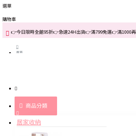
選單
購物車
👉今日限時全館95折👉急速24H出貨👉滿799免運👉滿1000再折
首頁
關於我們
購買教學與說明
商品分類
登入
居家收納