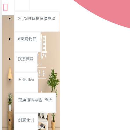
查看更多
2025限時精選優惠區
衛浴用品
618購物節
DIY專區
個人衛浴用品
五金用品
浴室用品/清潔
浴室置物/收納
交換禮物專區 95折
旅行/休閒
創意傢俱