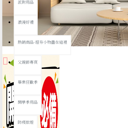
派對用品
桌子/椅子
置物架/收納櫃
浪漫好禮
其他
銅板精選
熱銷商品-超夯小物盡在這裡
父親節專頁
畢業狂歡季
9元專區
開學季用品
19元專區
29元專區
防疫旅遊
39元專區