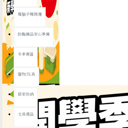
查看更多
電腦手機周邊
節慶熱賣
防颱備品安心準備
冬季專區
春節/新年
寵物/玩具
中秋節
兒童節
居家收納
情人節
查看更多
文具禮品