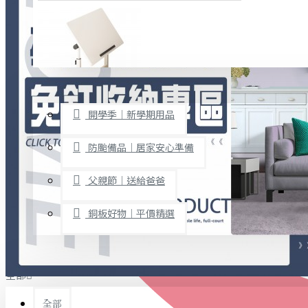
廚房用品
烘焙用具
隨身餐具
查看更多
限時促銷
文具禮品
開學季｜新學期用品
桌子/椅子
置物架/收納櫃
防颱備品｜居家安心準備
其他
父親節｜送給爸爸
免打孔收納專區
銅板好物｜平價精選
事務用品
手工DIY
全部
文具收納
書寫用品
全部