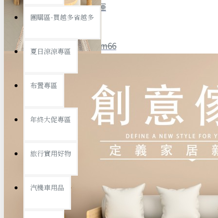
全館限時
滿799免運
團購區-買越多省越多
聯絡我們
ID : @ym66
夏日涼涼專區
旅行收納
旅行用品
優惠活動
最新活動
布置專區
汽機車用品
運動休閒
查看更多
年終大促專區
創意傢俱
旅行實用好物
汽機車用品