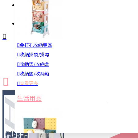
註冊
詢問
免打孔收納專區
新品上市
防颱備品
換季收納
收納掛袋/掛勾
收納架/收納盒
收納籃/收納箱
查看更多
生活用品