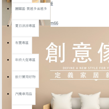
全館限時
滿799免運
團購區-買越多省越多
聯絡我們
ID : @ym66
夏日涼涼專區
旅行收納
旅行用品
優惠活動
最新活動
布置專區
汽機車用品
運動休閒
查看更多
年終大促專區
創意傢俱
旅行實用好物
汽機車用品