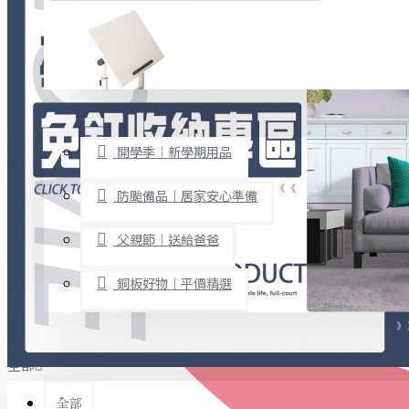
廚房用品
烘焙用具
隨身餐具
查看更多
限時促銷
文具禮品
開學季｜新學期用品
桌子/椅子
置物架/收納櫃
防颱備品｜居家安心準備
其他
父親節｜送給爸爸
免打孔收納專區
銅板好物｜平價精選
事務用品
手工DIY
全部
文具收納
書寫用品
全部