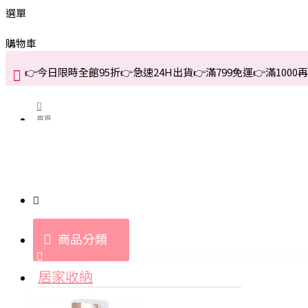
選單
購物車
👉今日限時全館95折👉急速24H出貨👉滿799免運👉滿1000再折
首頁
關於我們
購買教學與說明
商品分類
登入
居家收納