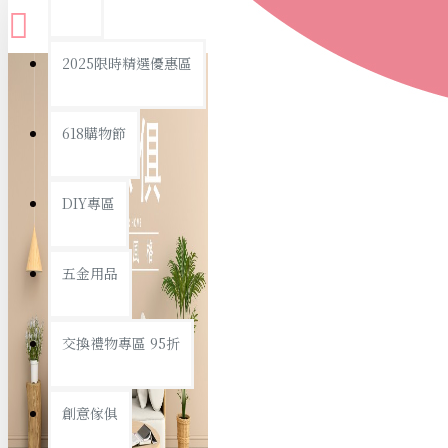
查看更多
2025限時精選優惠區
衛浴用品
618購物節
DIY專區
個人衛浴用品
五金用品
浴室用品/清潔
浴室置物/收納
交換禮物專區 95折
旅行/休閒
創意傢俱