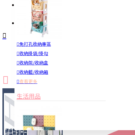
註冊
詢問
免打孔收納專區
新品上市
防颱備品
換季收納
收納掛袋/掛勾
收納架/收納盒
收納籃/收納箱
查看更多
生活用品