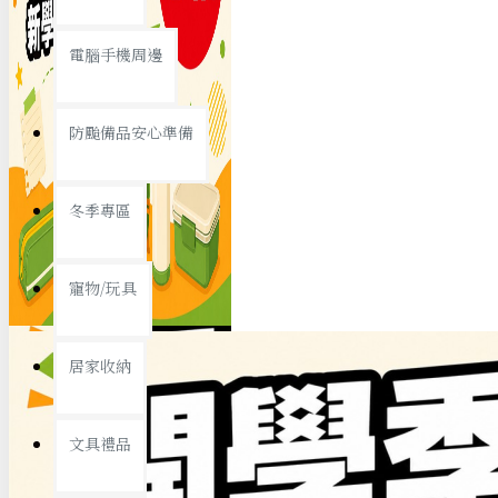
查看更多
電腦手機周邊
節慶熱賣
防颱備品安心準備
冬季專區
春節/新年
寵物/玩具
中秋節
兒童節
居家收納
情人節
查看更多
文具禮品