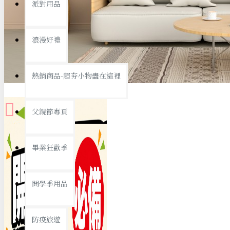
派對用品
桌子/椅子
置物架/收納櫃
浪漫好禮
其他
銅板精選
熱銷商品-超夯小物盡在這裡
父親節專頁
畢業狂歡季
9元專區
開學季用品
19元專區
29元專區
防疫旅遊
39元專區