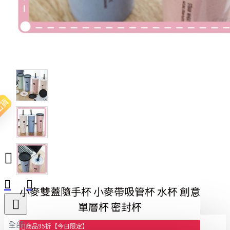
出貨
小麥雙蓋隨手杯 小麥帶吸管杯 水杯 創意
單層杯 密封杯
全部
商品95折【今日限定】