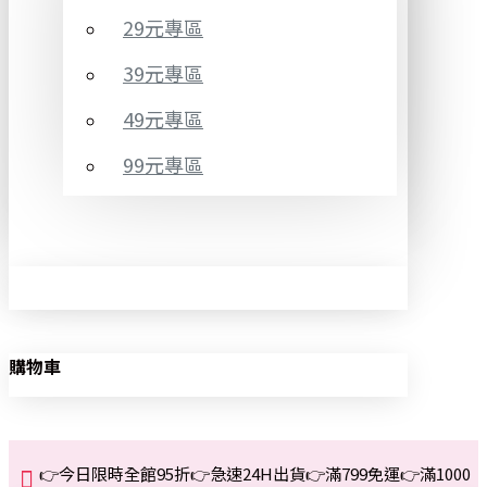
29元專區
39元專區
49元專區
99元專區
購物車
👉今日限時全館95折👉急速24H出貨👉滿799免運👉滿1000