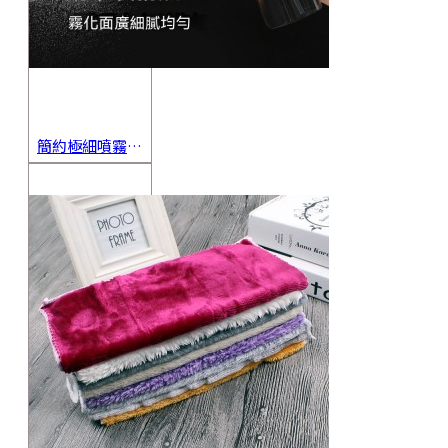
簡約極細噴霧瓶 旅行分裝瓶 保養品分裝 酒精噴霧瓶 小噴壺 香水瓶 隨身瓶