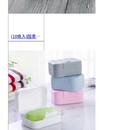
(10條入)超柔軟抹布 不沾油洗碗巾 多用途擦拭布