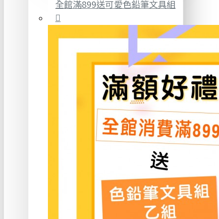
全館滿899送可愛色鉛筆文具組