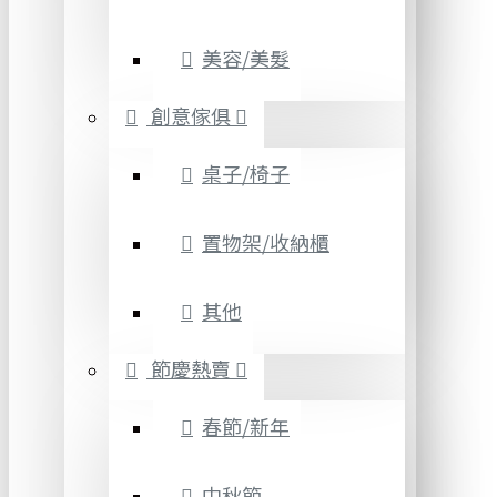
美容/美髮
創意傢俱
桌子/椅子
置物架/收納櫃
其他
節慶熱賣
春節/新年
中秋節