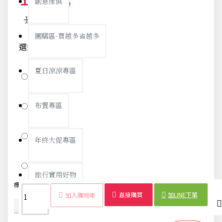
創意傢俱
119元
團購區-買越多省越多
選擇顏色
夏日涼涼專區
北歐粉
北歐綠
布置專區
北歐藍
年終大促專區
北歐米
旅行實用好物
標籤：
小麥
隨手杯
雙蓋
吸管
創意
單層
密封
環保
直接購買
加LINE下單
加入購物車
商品詳情
配送時間
汽機車用品