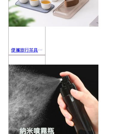
便攜旅行茶具組 茶杯 茶壺 陶瓷杯 泡茶組 茶具套裝 伴手禮 禮盒 禮品