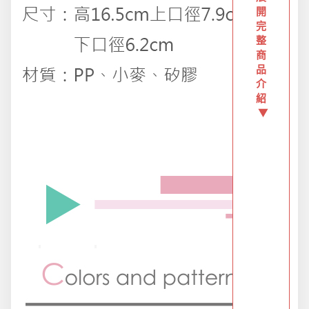
防疫旅遊
開
完
整
商
電腦手機周邊
品
介
紹
防颱備品安心準備
▼
冬季專區
寵物/玩具
居家收納
文具禮品