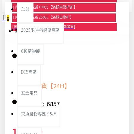
享滿1000元折100元【滿額自動折扣】
全部
享滿2000元折250元【滿額自動折】
0
贈品-滿899送色鉛筆文具組[隨機出貨]
2025限時精選優惠區
您的購物車內沒有商品！
618購物節
庫存:
DIY專區
快速出貨【24H】
五金用品
貨號:
6857
交換禮物專區 95折
113元