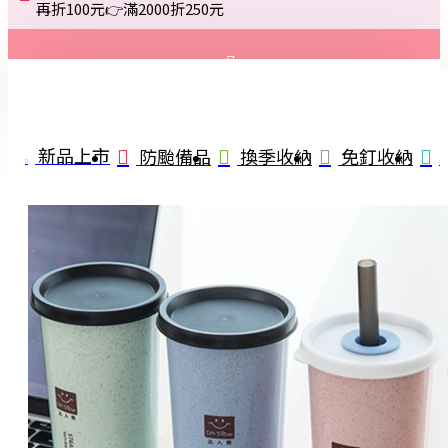
再折100元👉滿2000折250元
登入
註冊
新品上市
防颱備品
換季收納
免釘收納
詢問