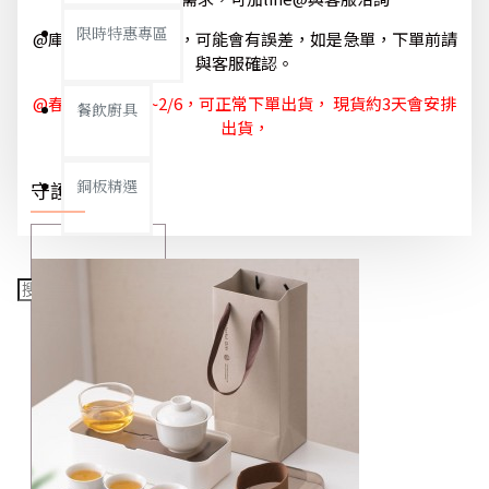
限時特惠專區
@庫存狀態隨時更新，可能會有誤差，如是急單，下單前請
與客服確認。
@春節休節 1/29~2/6，可正常下單出貨， 現貨約3天會安排
餐飲廚具
出貨，
銅板精選
守護你我