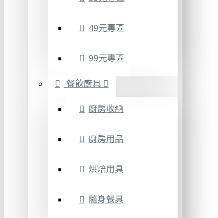
49元專區
99元專區
餐飲廚具
廚房收納
廚房用品
烘焙用具
隨身餐具