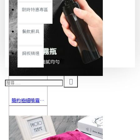
限時特惠專區
餐飲廚具
銅板精選
簡約極細噴霧瓶 旅行分裝瓶 保養品分裝 酒精噴霧瓶 小噴壺 香水瓶 隨身瓶