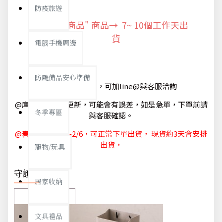
防疫旅遊
"預購商品" 商品→ 7~ 10個工作天出
貨
電腦手機周邊
防颱備品安心準備
@如有急單需求，可加line@與客服洽詢
@庫存狀態隨時更新，可能會有誤差，如是急單，下單前請
冬季專區
與客服確認。
@春節休節 1/29~2/6，可正常下單出貨， 現貨約3天會安排
出貨，
寵物/玩具
守護你我
居家收納
文具禮品