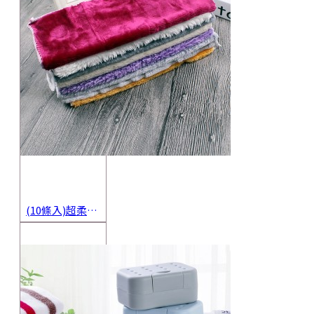
(10條入)超柔軟抹布 不沾油洗碗巾 多用途擦拭布