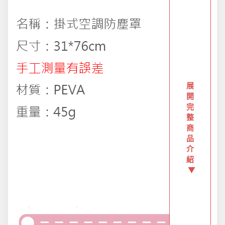
創意傢俱
團購區-買越多省越多
夏日涼涼專區
展
開
布置專區
完
整
商
品
年終大促專區
介
紹
▼
旅行實用好物
汽機車用品