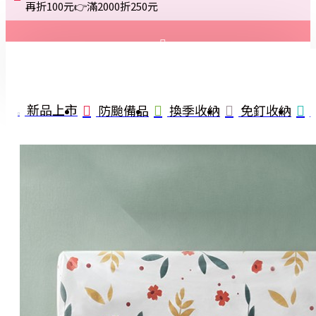
再折100元👉滿2000折250元
登入
註冊
新品上市
防颱備品
換季收納
免釘收納
詢問