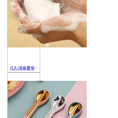
(5入)吊掛肥皂起泡網 香皂起泡袋