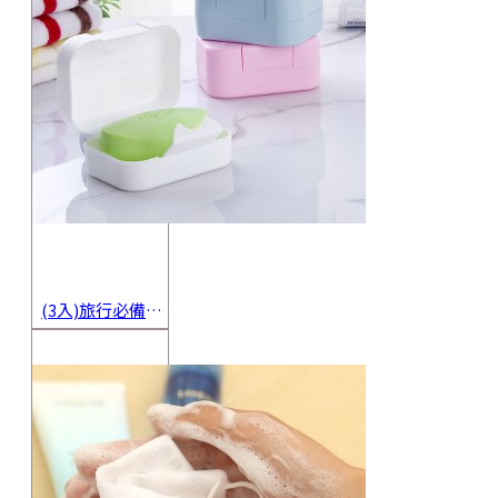
(3入)旅行必備密封香皂收納盒 方便攜帶防水海綿肥皂盒 香皂盒