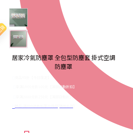
出貨
居家冷氣防塵罩 全包型防塵套 掛式空調
防塵罩
商品95折【今日限定】
享滿1000元折100元【滿額自動折扣】
享滿2000元折250元【滿額自動折】
贈品-滿899送色鉛筆文具組[隨機出貨]