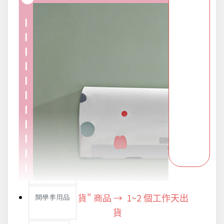
派對用品
浪漫好禮
熱銷商品-超夯小物盡在這裡
父親節專頁
畢業狂歡季
"快速出貨" 商品 → 1~2
開學季用品
個工作天出
貨