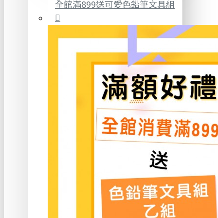
全館滿899送可愛色鉛筆文具組