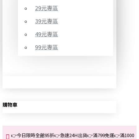
29元專區
39元專區
49元專區
99元專區
購物車
👉今日限時全館95折👉急速24H出貨👉滿799免運👉滿1000