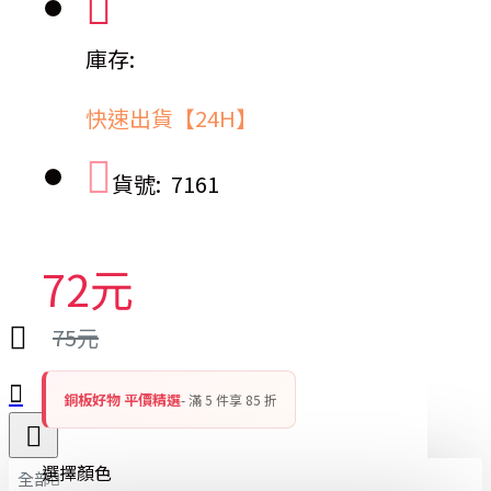
庫存:
快速出貨【24H】
貨號:
7161
72元
75元
銅板好物 平價精選
- 滿 5 件享 85 折
選擇顏色
全部