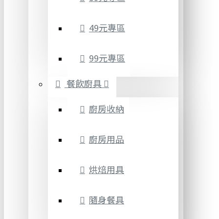
49元專區
99元專區
餐飲廚具
廚房收納
廚房用品
烘焙用具
隨身餐具