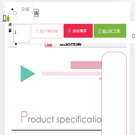
全部
隨機出貨
0
標
冷氣防塵
空調防塵
全包
掛
冷氣保
防
空調保
居
2025限時精選優惠區
籤：
罩
套
型
式
護
塵
養
家
您的購物車內沒有商品！
直接購買
加LINE下單
加入購物車
商品詳情
配送時間
618購物節
DIY專區
五金用品
交換禮物專區 95折