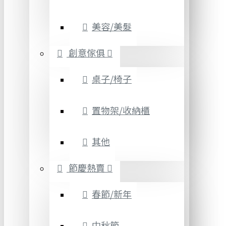
美容/美髮
創意傢俱
桌子/椅子
置物架/收納櫃
其他
節慶熱賣
春節/新年
中秋節