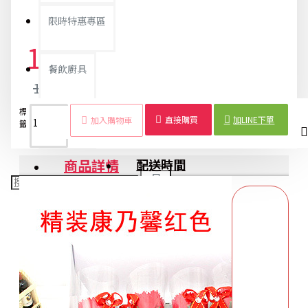
限時特惠專區
17元
餐飲廚具
18元
標
康乃馨
母親節
單支康
香
尖筒康
節慶
創意
花
銅板精選
直接購買
加LINE下單
加入購物車
籤：
香皂花
禮品
乃馨
皂
乃馨
用品
禮品
禮
花
商品詳情
配送時間