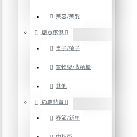
美容/美髮
創意傢俱
桌子/椅子
置物架/收納櫃
其他
節慶熱賣
春節/新年
中秋節