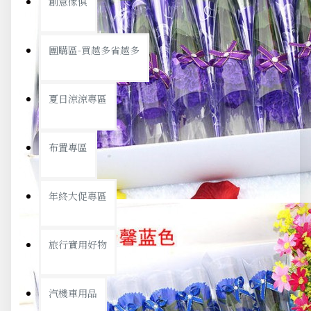
創意傢俱
團購區-買越多省越多
夏日涼涼專區
布置專區
年終大促專區
旅行實用好物
汽機車用品