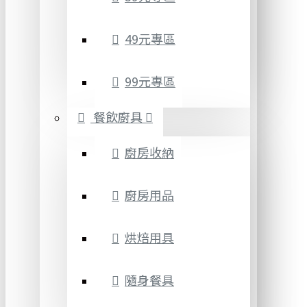
49元專區
99元專區
餐飲廚具
廚房收納
廚房用品
烘焙用具
隨身餐具