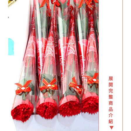
展
開
完
整
商
品
介
紹
▼