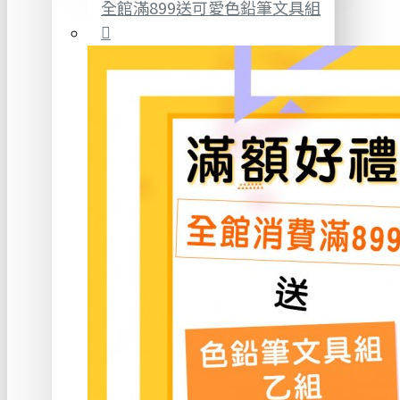
全館滿899送可愛色鉛筆文具組