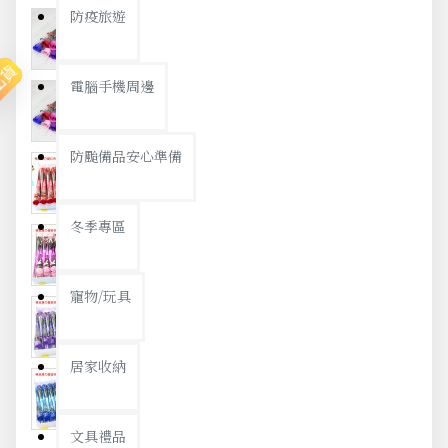
防疫旅遊
出貨
電腦手機周邊
防颱備品安心準備
冬季專區
寵物/玩具
居家收納
文具禮品