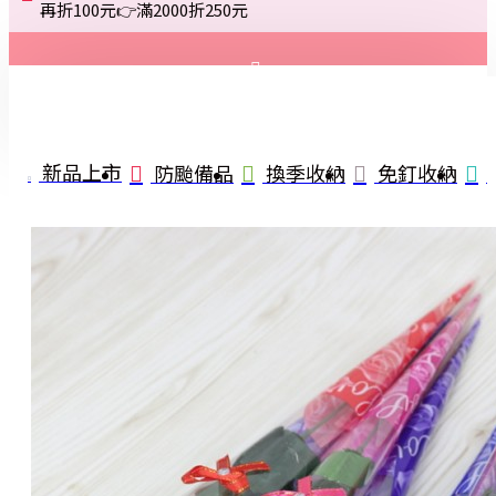
再折100元👉滿2000折250元
登入
註冊
新品上市
防颱備品
換季收納
免釘收納
詢問