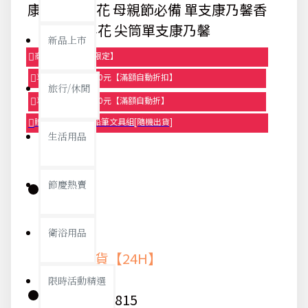
康乃馨香皂花 母親節必備 單支康乃馨香
皂花 尖筒單支康乃馨
新品上市
商品95折【今日限定】
享滿1000元折100元【滿額自動折扣】
旅行/休閒
享滿2000元折250元【滿額自動折】
贈品-滿899送色鉛筆文具組[隨機出貨]
生活用品
節慶熱賣
庫存:
衛浴用品
快速出貨【24H】
限時活動精選
貨號:
9815