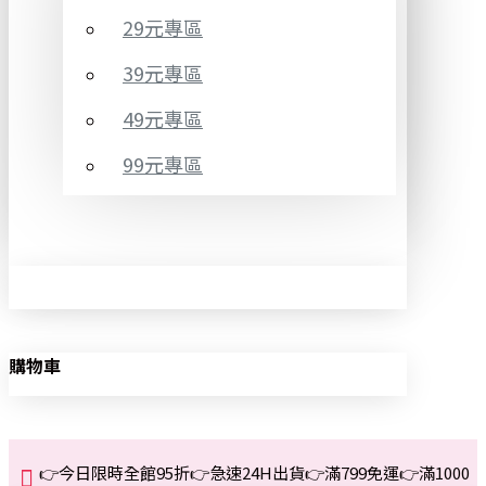
29元專區
39元專區
49元專區
99元專區
購物車
👉今日限時全館95折👉急速24H出貨👉滿799免運👉滿1000