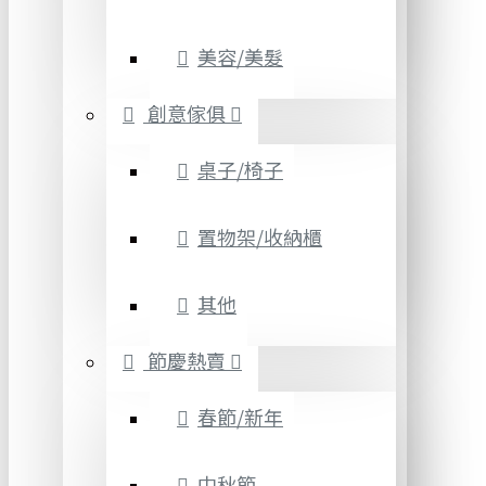
美容/美髮
創意傢俱
桌子/椅子
置物架/收納櫃
其他
節慶熱賣
春節/新年
中秋節