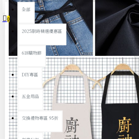
全部
0
2025限時精選優惠區
您的購物車內沒有商品！
618購物節
DIY專區
五金用品
交換禮物專區 95折