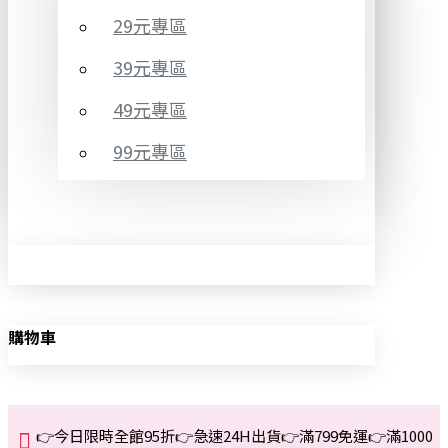
29元專區
39元專區
49元專區
99元專區
購物車
👉今日限時全館95折👉急速24H出貨👉滿799免運👉滿1000