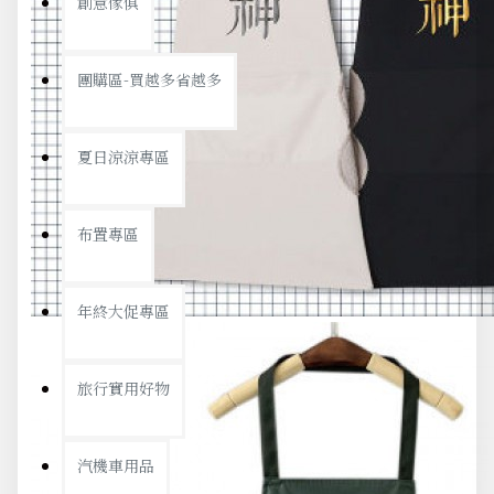
創意傢俱
團購區-買越多省越多
夏日涼涼專區
布置專區
年終大促專區
旅行實用好物
汽機車用品