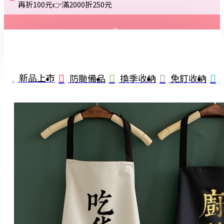
再折100元👉滿2000折250元
登入
註冊
新品上市
防颱備品
換季收納
免釘收納
詢問