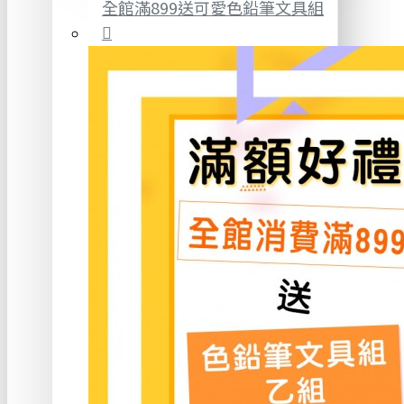
全館滿899送可愛色鉛筆文具組