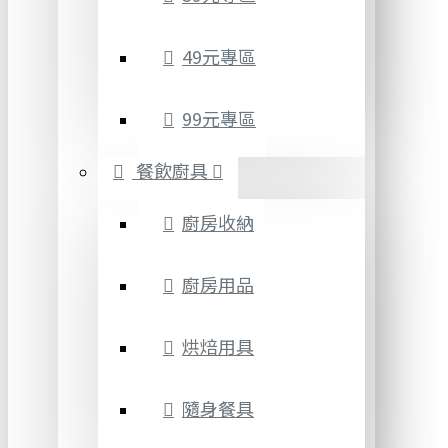
49元專區
99元專區
餐飲廚具
廚房收納
廚房用品
烘焙用具
隨身餐具