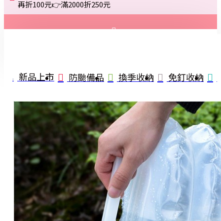
再折100元👉滿2000折250元
登入
註冊
新品上市
防颱備品
換季收納
免釘收納
詢問