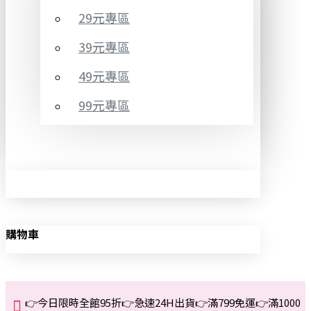
29元專區
39元專區
49元專區
99元專區
購物車
👉今日限時全館95折👉急速24H出貨👉滿799免運👉滿1000