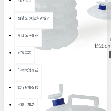
創意傢俱
團購區-買越多省越多
夏日涼涼專區
布置專區
年終大促專區
旅行實用好物
汽機車用品