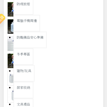
防疫旅遊
出貨
電腦手機周邊
防颱備品安心準備
冬季專區
寵物/玩具
居家收納
文具禮品