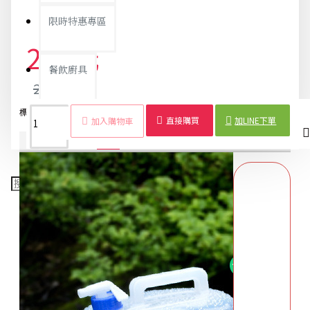
限時特惠專區
204元
餐飲廚具
215元
標籤：
水桶
PE
摺疊
10L
伸縮
戶外
折疊
登山
露營
攜帶
銅板精選
直接購買
加LINE下單
加入購物車
商品詳情
配送時間