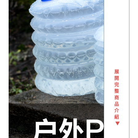
展
開
完
整
商
品
介
紹
▼