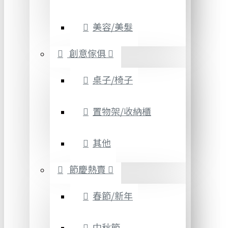
美容/美髮
創意傢俱
桌子/椅子
置物架/收納櫃
其他
節慶熱賣
春節/新年
中秋節