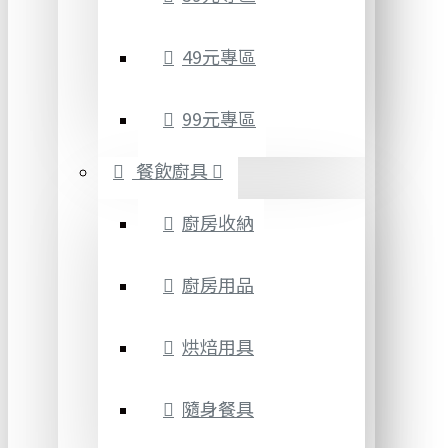
49元專區
99元專區
餐飲廚具
廚房收納
廚房用品
烘焙用具
隨身餐具