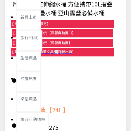
戶外必備PE伸縮水桶 方便攜帶10L摺疊
水桶 折疊水桶 登山露營必備水桶
新品上市
商品95折【今日限定】
享滿1000元折100元【滿額自動折扣】
旅行/休閒
享滿2000元折250元【滿額自動折】
贈品-滿899送色鉛筆文具組[隨機出貨]
生活用品
節慶熱賣
庫存:
衛浴用品
快速出貨【24H】
限時活動精選
貨號:
8275