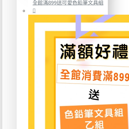
全館滿899送可愛色鉛筆文具組