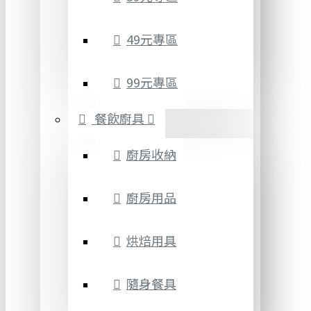
49元專區
99元專區
餐飲廚具
廚房收納
廚房用品
烘焙用具
隨身餐具