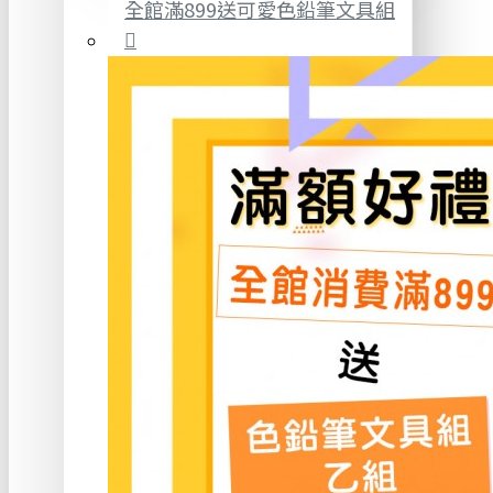
全館滿899送可愛色鉛筆文具組