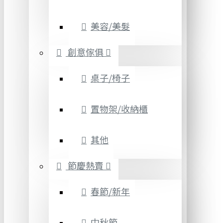
美容/美髮
創意傢俱
桌子/椅子
置物架/收納櫃
其他
節慶熱賣
春節/新年
中秋節