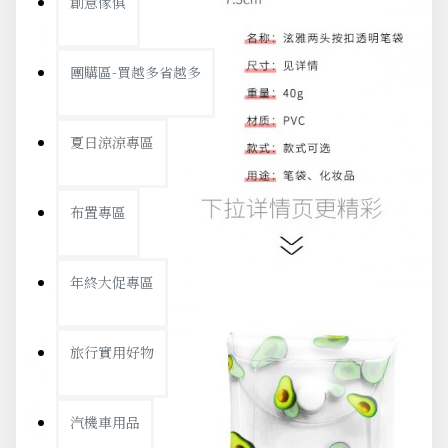
創意傢俱
團購區-買越多省越多
夏日涼涼專區
布置專區
年終大促專區
旅行實用好物
汽機車用品