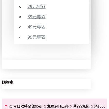
29元專區
39元專區
49元專區
99元專區
購物車
👉今日限時全館95折👉急速24H出貨👉滿799免運👉滿1000