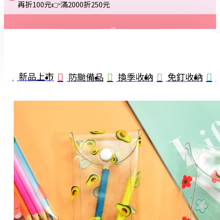
再折100元👉滿2000折250元
登入
註冊
新品上市
防颱備品
換季收納
免釘收納
詢問