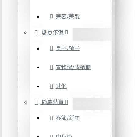
美容/美髮
創意傢俱
桌子/椅子
置物架/收納櫃
其他
節慶熱賣
春節/新年
中秋節