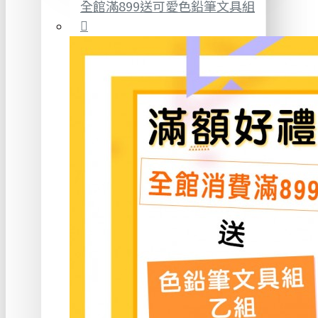
全館滿899送可愛色鉛筆文具組