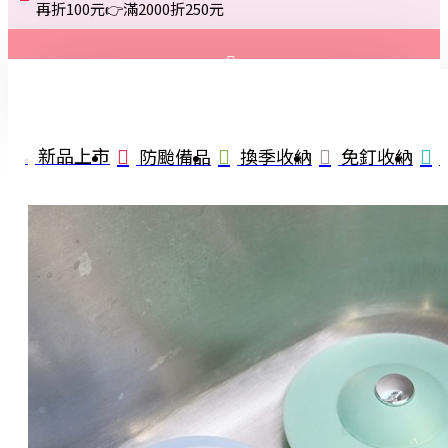
再折100元👉滿2000折250元
登入
註冊
新品上市
防颱備品
換季收納
免釘收納
詢問