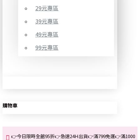
29元專區
39元專區
49元專區
99元專區
購物車
👉今日限時全館95折👉急速24H出貨👉滿799免運👉滿1000