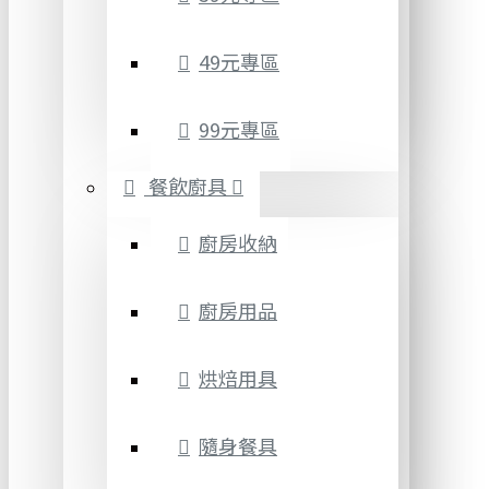
49元專區
99元專區
餐飲廚具
廚房收納
廚房用品
烘焙用具
隨身餐具