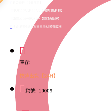
出貨
商品95折【今日限定】
享滿1000元折100元【滿額自動折扣】
享滿2000元折250元【滿額自動折】
贈品-滿899送色鉛筆文具組[隨機出貨]
庫存:
快速出貨【24H】
貨號:
10008