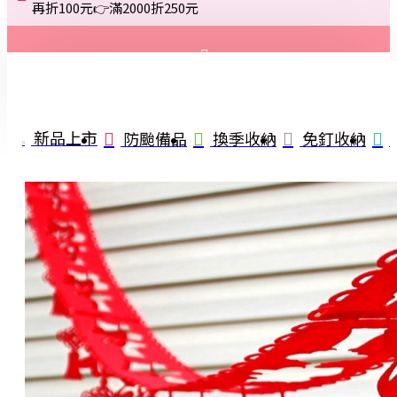
再折100元👉滿2000折250元
登入
註冊
新品上市
防颱備品
換季收納
免釘收納
詢問