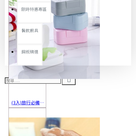
限時特惠專區
餐飲廚具
銅板精選
(3入)旅行必備密封香皂收納盒 方便攜帶防水海綿肥皂盒 香皂盒