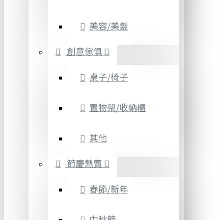
美容/美髮
創意傢俱
桌子/椅子
置物架/收納櫃
其他
節慶熱賣
春節/新年
中秋節