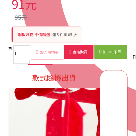
91元
95元
銅板好物 平價精選
- 滿 5 件享 85 折
標籤：
拉花
福字
掛件
春節
新年
裝飾
無紡布
吊飾
節慶
直接購買
加LINE下單
加入購物車
商品詳情
配送時間
款式隨機出貨