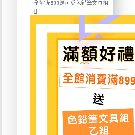
全館滿899送可愛色鉛筆文具組