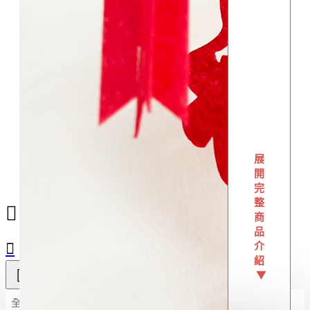
展
開
完
整
商
品
介
紹
▼
全部