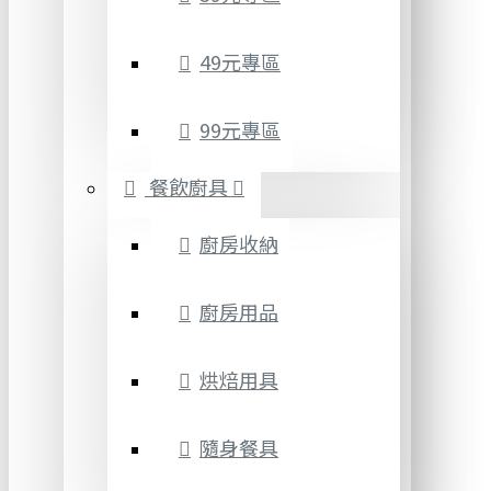
49元專區
99元專區
餐飲廚具
廚房收納
廚房用品
烘焙用具
隨身餐具