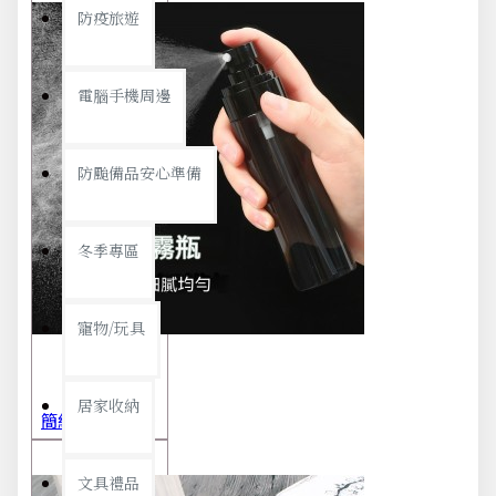
防疫旅遊
電腦手機周邊
防颱備品安心準備
冬季專區
寵物/玩具
居家收納
簡約極細噴霧瓶 旅行分裝瓶 保養品分裝 酒精噴霧瓶 小噴壺 香水瓶 隨身瓶
文具禮品