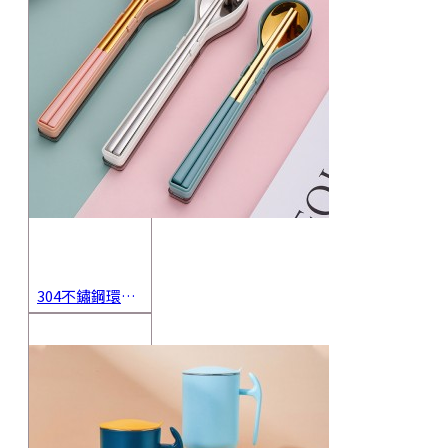
304不鏽鋼環保餐具2件組 方便攜帶環保餐具組 旅行學生必備餐具組