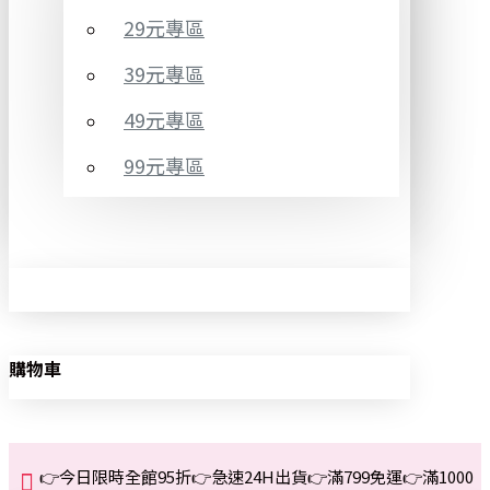
29元專區
39元專區
49元專區
99元專區
購物車
👉今日限時全館95折👉急速24H出貨👉滿799免運👉滿1000