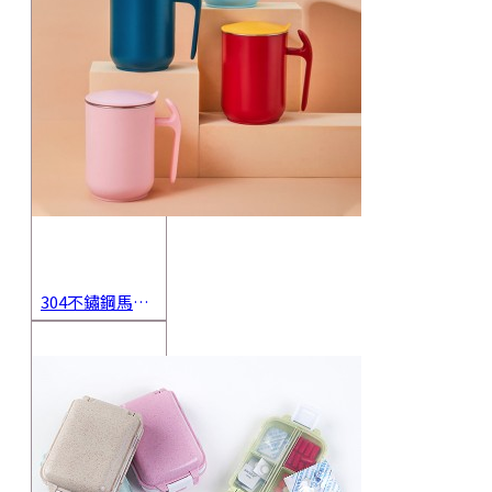
304不鏽鋼馬克杯 辦公必備咖啡杯 雙層隔熱防燙保溫杯 創意磨砂防滑水杯