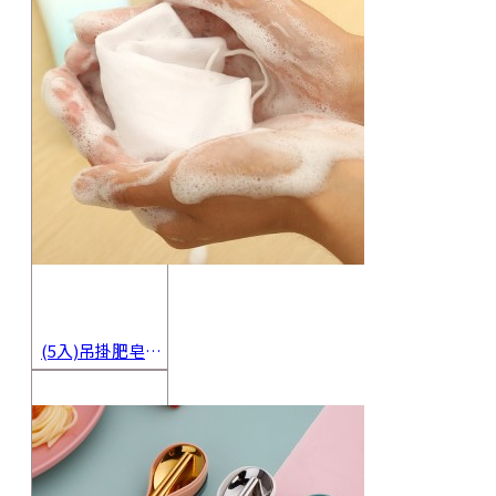
(5入)吊掛肥皂起泡網 香皂起泡袋