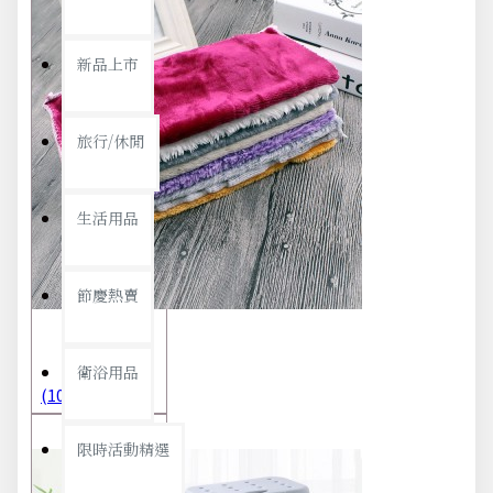
新品上市
旅行/休閒
生活用品
節慶熱賣
衛浴用品
(10條入)超柔軟抹布 不沾油洗碗巾 多用途擦拭布
限時活動精選