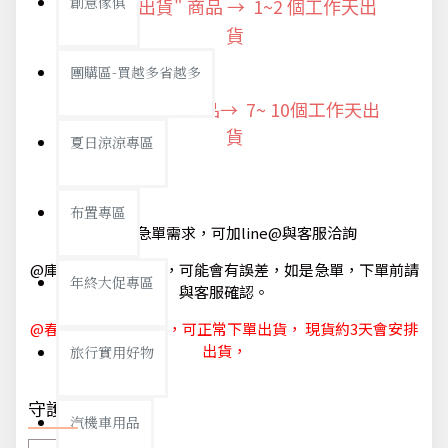
創意傢俱
"快速出貨" 商品 → 1~2
個工作天出
貨
團購區-買越多省越多
"預購商品" 商品→ 7~ 10個工作天出
貨
夏日涼涼專區
布置專區
@如有急單需求，可加line@與客服洽詢
@庫存狀態隨時更新，可能會有誤差，如是急單，下單前請
年終大促專區
與客服確認。
@春節休節 1/29~2/6，可正常下單出貨， 現貨約3天會安排
出貨，
旅行實用好物
守護你我
汽機車用品