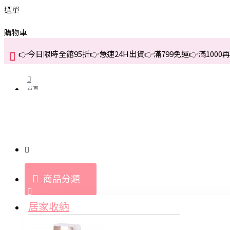
選單
購物車
👉今日限時全館95折👉急速24H出貨👉滿799免運👉滿1000再折
首頁
關於我們
購買教學與說明
商品分類
登入
居家收納