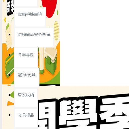
查看更多
電腦手機周邊
節慶熱賣
防颱備品安心準備
冬季專區
春節/新年
寵物/玩具
中秋節
兒童節
居家收納
情人節
查看更多
文具禮品