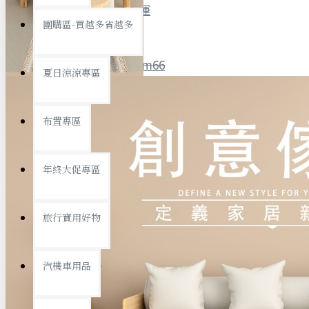
全館限時
滿799免運
團購區-買越多省越多
聯絡我們
ID : @ym66
夏日涼涼專區
旅行收納
旅行用品
優惠活動
最新活動
布置專區
汽機車用品
運動休閒
查看更多
年終大促專區
創意傢俱
旅行實用好物
汽機車用品