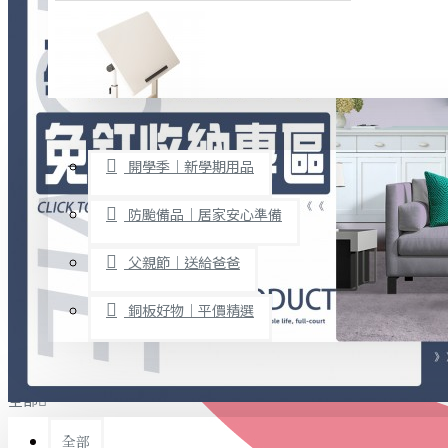
廚房用品
烘焙用具
隨身餐具
查看更多
限時促銷
文具禮品
開學季｜新學期用品
桌子/椅子
置物架/收納櫃
防颱備品｜居家安心準備
其他
父親節｜送給爸爸
免打孔收納專區
銅板好物｜平價精選
事務用品
手工DIY
全部
文具收納
書寫用品
全部