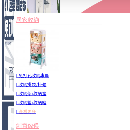
家俱&收納
3C周邊
居家收納
園藝用品
居家安全
居家清潔
查看更多
餐飲廚具
免打孔收納專區
收納掛袋/掛勾
收納架/收納盒
收納籃/收納箱
查看更多
廚房收納
創意傢俱