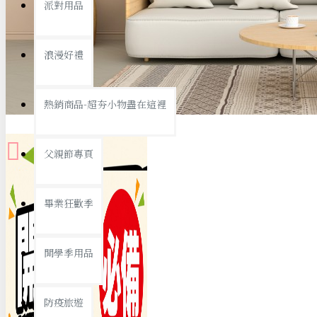
派對用品
桌子/椅子
置物架/收納櫃
浪漫好禮
其他
銅板精選
熱銷商品-超夯小物盡在這裡
父親節專頁
畢業狂歡季
9元專區
開學季用品
19元專區
29元專區
防疫旅遊
39元專區