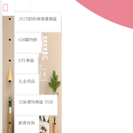
查看更多
2025限時精選優惠區
衛浴用品
618購物節
DIY專區
個人衛浴用品
五金用品
浴室用品/清潔
浴室置物/收納
交換禮物專區 95折
旅行/休閒
創意傢俱