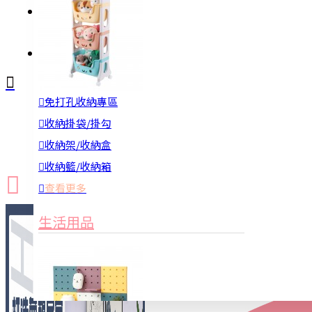
註冊
詢問
免打孔收納專區
新品上市
防颱備品
換季收納
收納掛袋/掛勾
收納架/收納盒
收納籃/收納箱
查看更多
生活用品