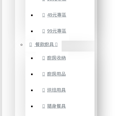
49元專區
99元專區
餐飲廚具
廚房收納
廚房用品
烘焙用具
隨身餐具