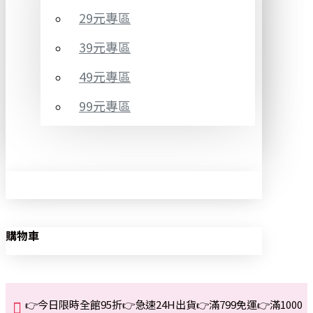
29元專區
39元專區
49元專區
99元專區
購物車
👉今日限時全館95折👉急速24H出貨👉滿799免運👉滿1000