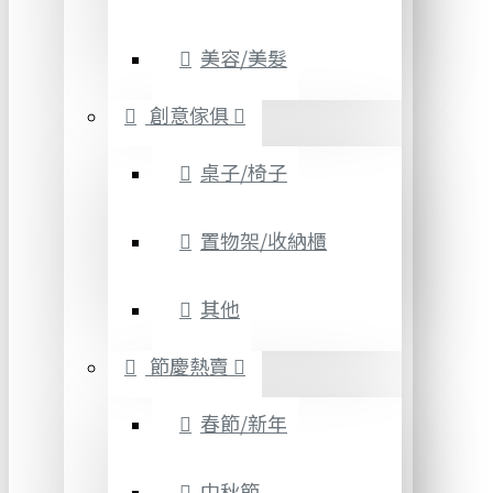
美容/美髮
創意傢俱
桌子/椅子
置物架/收納櫃
其他
節慶熱賣
春節/新年
中秋節