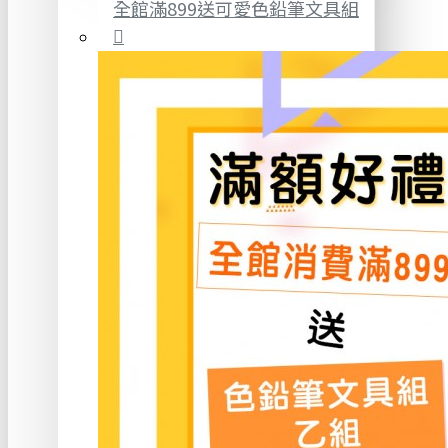
全館滿899送可愛色鉛筆文具組