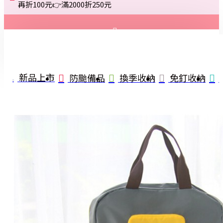
再折100元👉滿2000折250元
登入
註冊
新品上市
防颱備品
換季收納
免釘收納
詢問