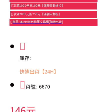
享滿1000元折100元【滿額自動折扣】
享滿2000元折250元【滿額自動折】
贈品-滿899送色鉛筆文具組[隨機出貨]
庫存:
快速出貨【24H】
貨號:
6670
146元