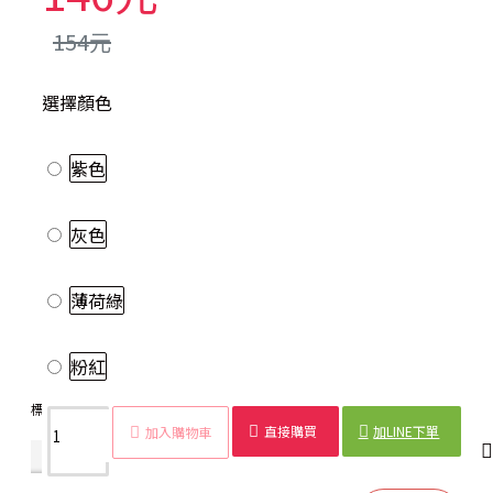
154元
選擇顏色
紫色
灰色
薄荷綠
粉紅
標籤：
收納袋
折疊
旅行
二代
單肩包
內衣
鞋子
衣物
直接購買
加LINE下單
加入購物車
商品詳情
配送時間