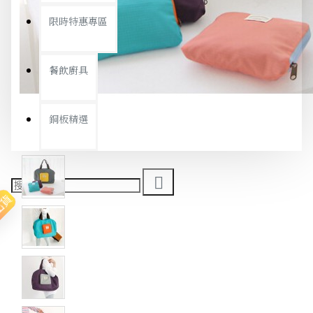
限時特惠專區
餐飲廚具
銅板精選
出貨