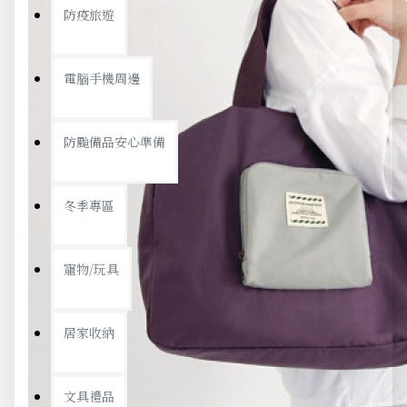
防疫旅遊
電腦手機周邊
防颱備品安心準備
冬季專區
寵物/玩具
居家收納
文具禮品