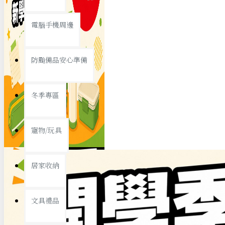
查看更多
電腦手機周邊
節慶熱賣
防颱備品安心準備
冬季專區
春節/新年
寵物/玩具
中秋節
兒童節
居家收納
情人節
查看更多
文具禮品