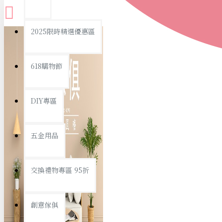
查看更多
2025限時精選優惠區
衛浴用品
618購物節
DIY專區
個人衛浴用品
五金用品
浴室用品/清潔
浴室置物/收納
交換禮物專區 95折
旅行/休閒
創意傢俱