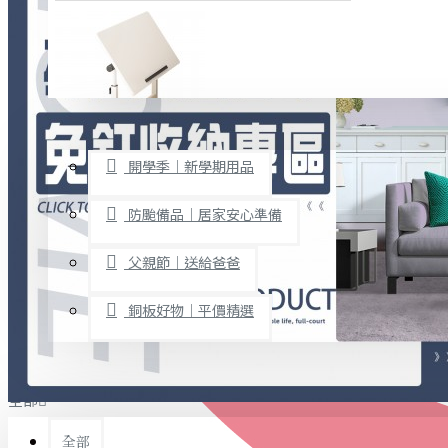
廚房用品
烘焙用具
隨身餐具
查看更多
限時促銷
文具禮品
開學季｜新學期用品
桌子/椅子
置物架/收納櫃
防颱備品｜居家安心準備
其他
父親節｜送給爸爸
免打孔收納專區
銅板好物｜平價精選
事務用品
手工DIY
全部
文具收納
書寫用品
全部