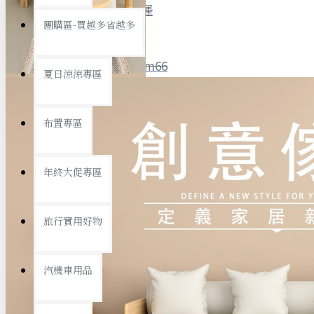
全館限時
滿799免運
團購區-買越多省越多
聯絡我們
ID : @ym66
夏日涼涼專區
旅行收納
旅行用品
優惠活動
最新活動
布置專區
汽機車用品
運動休閒
查看更多
年終大促專區
創意傢俱
旅行實用好物
汽機車用品