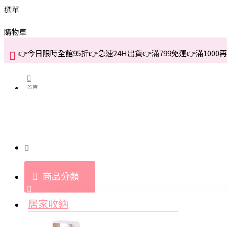
選單
購物車
👉今日限時全館95折👉急速24H出貨👉滿799免運👉滿1000再折
首頁
關於我們
購買教學與說明
商品分類
登入
居家收納