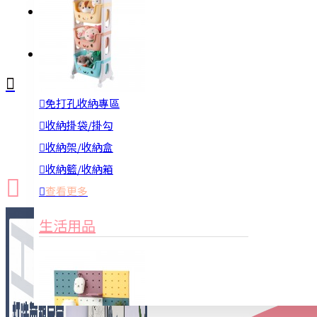
註冊
詢問
免打孔收納專區
新品上市
防颱備品
換季收納
收納掛袋/掛勾
收納架/收納盒
收納籃/收納箱
查看更多
生活用品