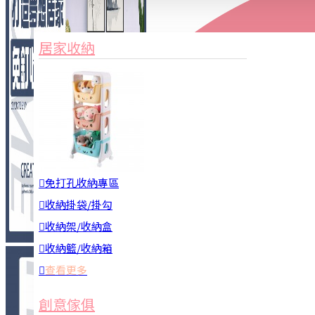
家俱&收納
3C周邊
居家收納
園藝用品
居家安全
居家清潔
查看更多
餐飲廚具
免打孔收納專區
收納掛袋/掛勾
收納架/收納盒
收納籃/收納箱
查看更多
廚房收納
創意傢俱