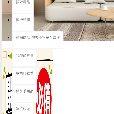
派對用品
桌子/椅子
置物架/收納櫃
浪漫好禮
其他
銅板精選
熱銷商品-超夯小物盡在這裡
父親節專頁
畢業狂歡季
9元專區
開學季用品
19元專區
29元專區
防疫旅遊
39元專區