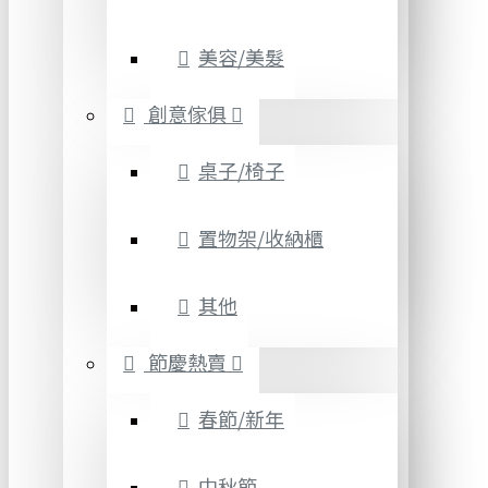
美容/美髮
創意傢俱
桌子/椅子
置物架/收納櫃
其他
節慶熱賣
春節/新年
中秋節