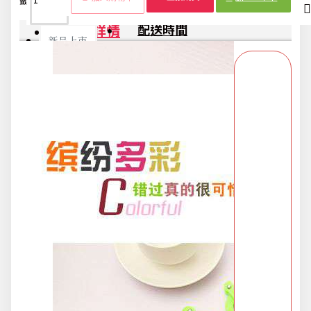
籤：
衣架
衣架
衣架
衣架
衣架
必備
衣架
用品
商品詳情
配送時間
新品上市
旅行/休閒
生活用品
節慶熱賣
衛浴用品
限時活動精選