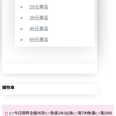
29元專區
39元專區
49元專區
99元專區
購物車
👉今日限時全館95折👉急速24H出貨👉滿799免運👉滿1000