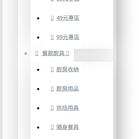
49元專區
99元專區
餐飲廚具
廚房收納
廚房用品
烘焙用具
隨身餐具