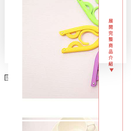
限時特惠專區
展
開
餐飲廚具
完
整
商
銅板精選
品
介
紹
▼