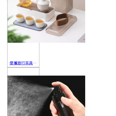
便攜旅行茶具組 茶杯 茶壺 陶瓷杯 泡茶組 茶具套裝 伴手禮 禮盒 禮品