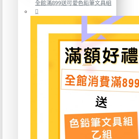
全館滿899送可愛色鉛筆文具組