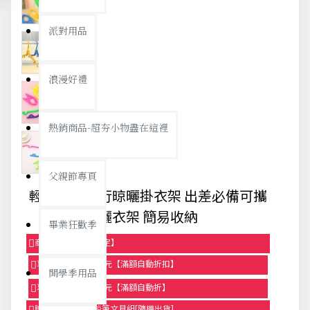
派對用品
浪漫好禮
熱銷商品-超夯小物盡在這裡
父親節專頁
輕便折疊旅行晾曬掛衣架 出差必備可攜
曬衣架 簡易收納
畢業狂歡季
商品95折【今日限定】
享滿1000元折100元【滿額自動折扣】
開學季用品
享滿2000元折250元【滿額自動折】
贈品-滿899送色鉛筆文具組[隨機出貨]