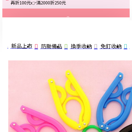
再折100元👉滿2000折250元
登入
註冊
新品上市
防颱備品
換季收納
免釘收納
詢問