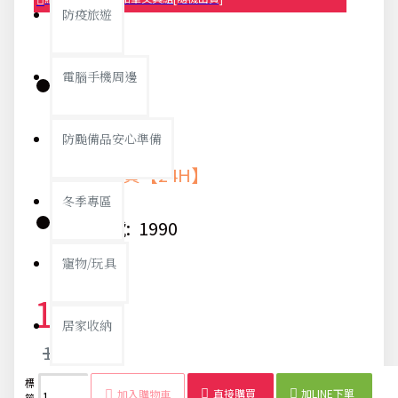
防疫旅遊
電腦手機周邊
庫存:
防颱備品安心準備
快速出貨【24H】
冬季專區
貨號:
1990
寵物/玩具
18元
居家收納
19元
標
折疊
旅行
簡易
便攜
收納
出差
輕便
旅遊
文具禮品
直接購買
加LINE下單
加入購物車