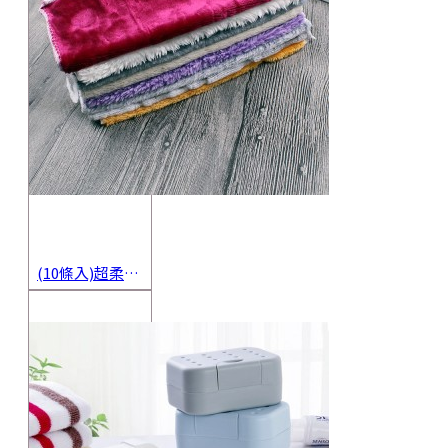
(10條入)超柔軟抹布 不沾油洗碗巾 多用途擦拭布