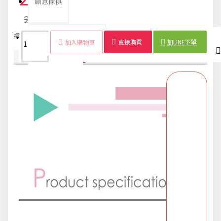
創意傢俱
25元
團購區-買越多省越多
標籤：
木竹
夾子
晾衣
曬衣
葡萄
長型
多用途
20入
直接購買
加LINE下單
加入購物車
商品詳情
配送時間
夏日涼涼專區
布置專區
年終大促專區
旅行實用好物
汽機車用品