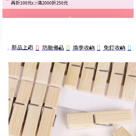
再折100元👉滿2000折250元
登入
註冊
新品上市
防颱備品
換季收納
免釘收納
詢問