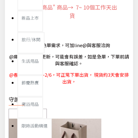
"預購商品" 商品→ 7~ 10個工作天出
貨
新品上市
旅行/休閒
@如有急單需求，可加line@與客服洽詢
@庫存狀態隨時更新，可能會有誤差，如是急單，下單前請
生活用品
與客服確認。
@春節休節 1/29~2/6，可正常下單出貨， 現貨約3天會安排
出貨，
節慶熱賣
守護你我
衛浴用品
限時活動精選