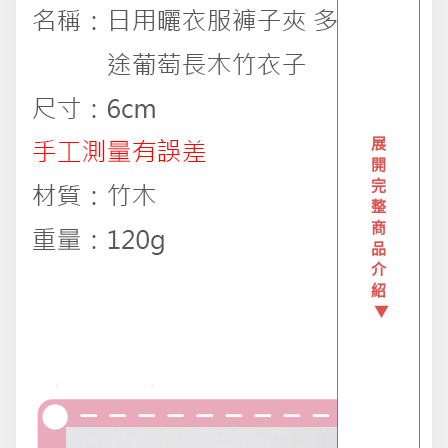
派對用品
浪漫好禮
展
開
熱銷商品-超夯小物盡在這裡
完
整
商
品
父親節專頁
介
紹
▼
畢業狂歡季
開學季用品