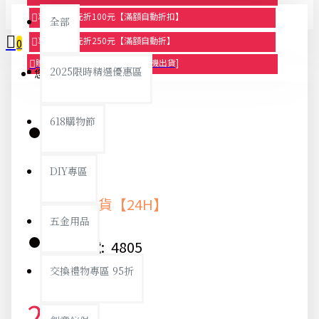
享滿1000元折100元【滿額自動折扣】
全部
享滿2000元折250元【滿額自動折】
0
贈品-滿899送色鉛筆文具組[隨機出貨]
2025限時精選優惠區
您的購物車內沒有商品！
618購物節
庫存:
DIY專區
快速出貨【24H】
五金用品
貨號:
4805
交換禮物專區 95折
24元