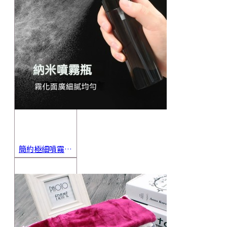
簡約極細噴霧瓶 旅行分裝瓶 保養品分裝 酒精噴霧瓶 小噴壺 香水瓶 隨身瓶