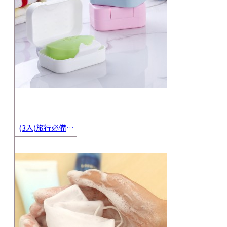
(3入)旅行必備密封香皂收納盒 方便攜帶防水海綿肥皂盒 香皂盒