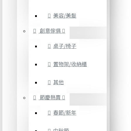
美容/美髮
創意傢俱
桌子/椅子
置物架/收納櫃
其他
節慶熱賣
春節/新年
中秋節