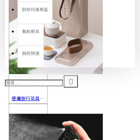
限時特惠專區
餐飲廚具
銅板精選
便攜旅行茶具組 茶杯 茶壺 陶瓷杯 泡茶組 茶具套裝 伴手禮 禮盒 禮品