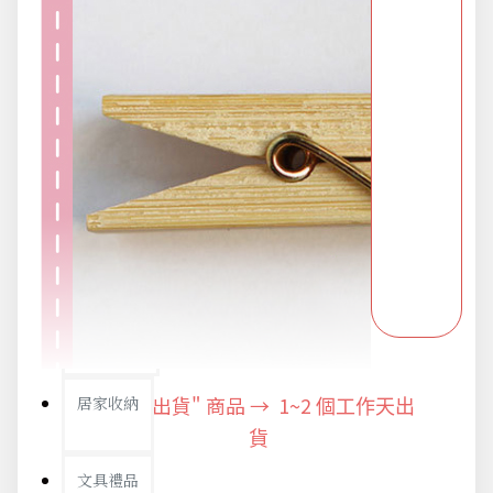
防疫旅遊
電腦手機周邊
防颱備品安心準備
冬季專區
寵物/玩具
"快速出貨" 商品 → 1~2
居家收納
個工作天出
貨
文具禮品