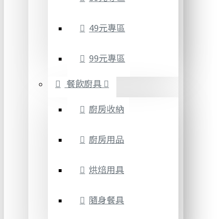
49元專區
99元專區
餐飲廚具
廚房收納
廚房用品
烘焙用具
隨身餐具