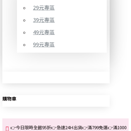
29元專區
39元專區
49元專區
99元專區
購物車
👉今日限時全館95折👉急速24H出貨👉滿799免運👉滿1000