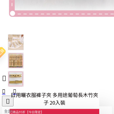
出貨
日用曬衣服褲子夾 多用途葡萄長木竹夾
子 20入裝
全部
商品95折【今日限定】