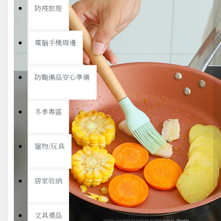
防疫旅遊
電腦手機周邊
防颱備品安心準備
冬季專區
寵物/玩具
居家收納
文具禮品