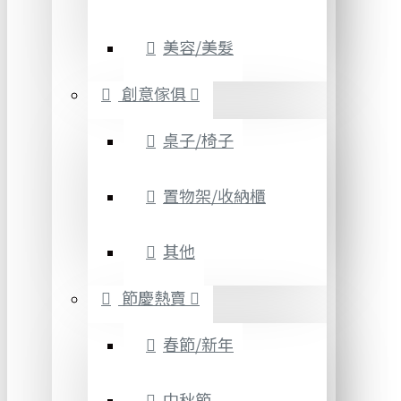
美容/美髮
創意傢俱
桌子/椅子
置物架/收納櫃
其他
節慶熱賣
春節/新年
中秋節