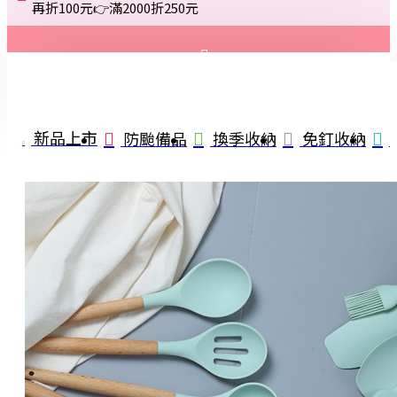
再折100元👉滿2000折250元
登入
註冊
新品上市
防颱備品
換季收納
免釘收納
詢問