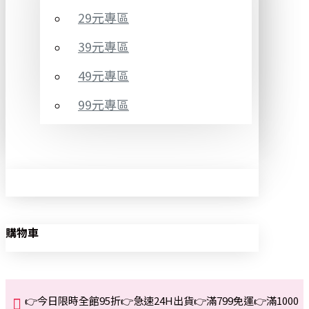
29元專區
39元專區
49元專區
99元專區
購物車
👉今日限時全館95折👉急速24H出貨👉滿799免運👉滿1000