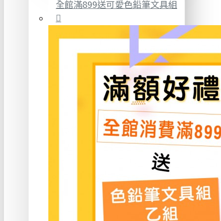
全館滿899送可愛色鉛筆文具組