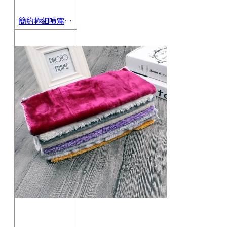
簡約極細噴霧瓶 旅行分裝瓶 保養品分裝 酒精噴霧瓶 小噴壺 香水瓶 隨身瓶