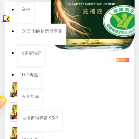
全部
0
2025限時精選優惠區
您的購物車內沒有商品！
618購物節
DIY專區
五金用品
出貨
交換禮物專區 95折