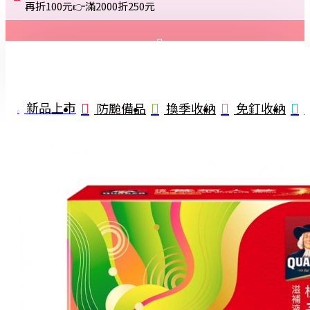
再折100元👉滿2000折250元
登入
註冊
新品上市
防颱備品
換季收納
免釘收納
詢問