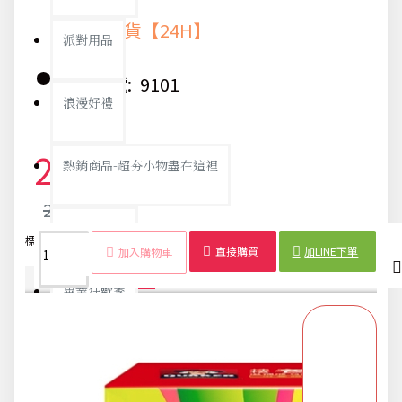
快速出貨【24H】
派對用品
貨號:
9101
浪漫好禮
2,106元
熱銷商品-超夯小物盡在這裡
2,217元
父親節專頁
標籤：
桂格
養氣人蔘
60ml
31入
補氣
固氣
人蔘飲
精華
直接購買
加LINE下單
加入購物車
商品詳情
配送時間
畢業狂歡季
開學季用品