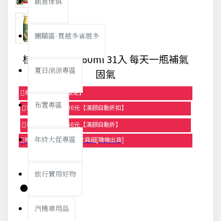
創意傢俱
團購區-買越多省越多
桂格養氣人蔘60ml 31入 每天一瓶補氣
夏日涼涼專區
固氣
商品95折【今日限定】
布置專區
享滿1000元折100元【滿額自動折扣】
享滿2000元折250元【滿額自動折】
年終大促專區
贈品-滿899送色鉛筆文具組[隨機出貨]
旅行實用好物
汽機車用品
庫存: