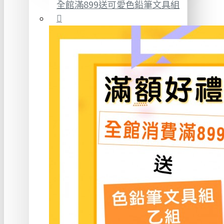
全館滿899送可愛色鉛筆文具組