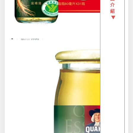
介
紹
▼
新品上市
旅行/休閒
生活用品
節慶熱賣
衛浴用品
限時活動精選