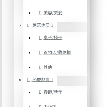
美容/美髮
創意傢俱
桌子/椅子
置物架/收納櫃
其他
節慶熱賣
春節/新年
中秋節