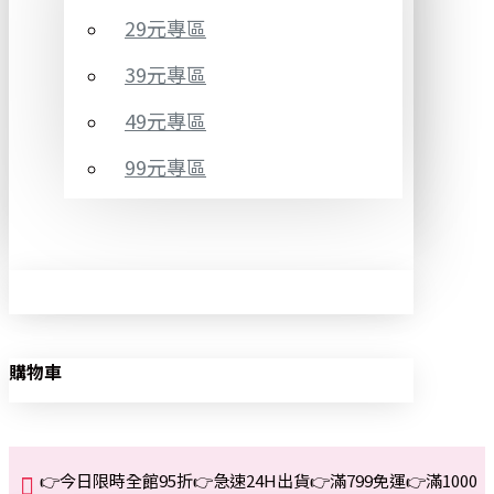
29元專區
39元專區
49元專區
99元專區
購物車
👉今日限時全館95折👉急速24H出貨👉滿799免運👉滿1000