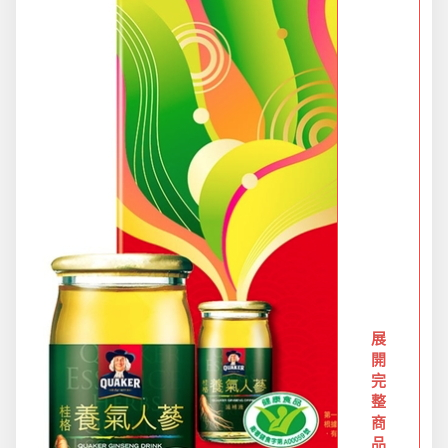
防疫旅遊
電腦手機周邊
防颱備品安心準備
冬季專區
寵物/玩具
展
開
居家收納
完
整
商
文具禮品
品