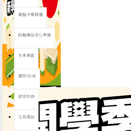
查看更多
電腦手機周邊
節慶熱賣
防颱備品安心準備
冬季專區
春節/新年
寵物/玩具
中秋節
兒童節
居家收納
情人節
查看更多
文具禮品