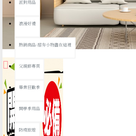
派對用品
桌子/椅子
置物架/收納櫃
浪漫好禮
其他
銅板精選
熱銷商品-超夯小物盡在這裡
父親節專頁
畢業狂歡季
9元專區
開學季用品
19元專區
29元專區
防疫旅遊
39元專區