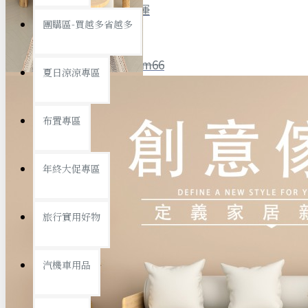
全館限時
滿799免運
團購區-買越多省越多
聯絡我們
ID : @ym66
夏日涼涼專區
旅行收納
旅行用品
優惠活動
最新活動
布置專區
汽機車用品
運動休閒
查看更多
年終大促專區
創意傢俱
旅行實用好物
汽機車用品