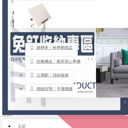
廚房用品
烘焙用具
隨身餐具
查看更多
限時促銷
文具禮品
開學季｜新學期用品
桌子/椅子
置物架/收納櫃
防颱備品｜居家安心準備
其他
父親節｜送給爸爸
免打孔收納專區
銅板好物｜平價精選
事務用品
手工DIY
全部
文具收納
書寫用品
全部