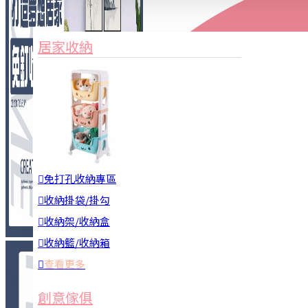
家俱&收納
3C周邊
居家收納
園藝用品
居家安全
居家清潔
查看更多
餐飲廚具
免打孔收納專區
收納掛袋/掛勾
收納架/收納盒
收納籃/收納箱
查看更多
廚房收納
創意傢俱