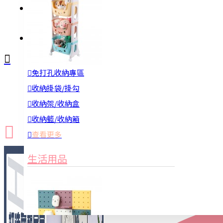
註冊
詢問
免打孔收納專區
新品上市
防颱備品
換季收納
收納掛袋/掛勾
收納架/收納盒
收納籃/收納箱
查看更多
生活用品