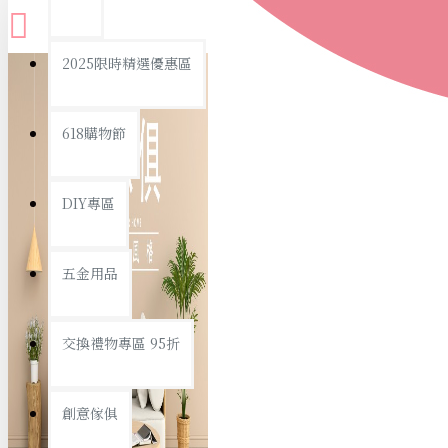
查看更多
2025限時精選優惠區
衛浴用品
618購物節
DIY專區
個人衛浴用品
五金用品
浴室用品/清潔
浴室置物/收納
交換禮物專區 95折
旅行/休閒
創意傢俱