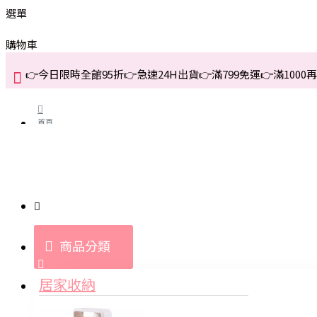
選單
購物車
👉今日限時全館95折👉急速24H出貨👉滿799免運👉滿1000再折
首頁
關於我們
購買教學與說明
商品分類
登入
居家收納