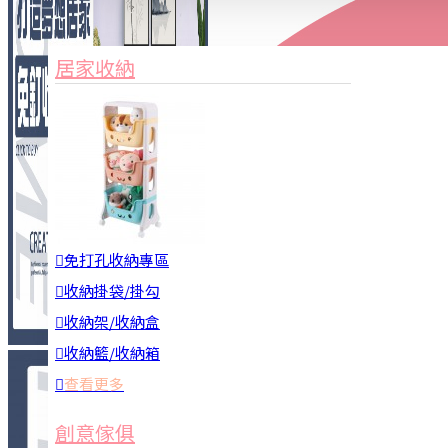
家俱&收納
3C周邊
居家收納
園藝用品
居家安全
居家清潔
查看更多
餐飲廚具
免打孔收納專區
收納掛袋/掛勾
收納架/收納盒
收納籃/收納箱
查看更多
廚房收納
創意傢俱