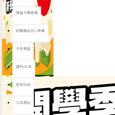
查看更多
電腦手機周邊
節慶熱賣
防颱備品安心準備
冬季專區
春節/新年
寵物/玩具
中秋節
兒童節
居家收納
情人節
查看更多
文具禮品