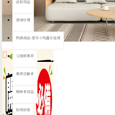
派對用品
桌子/椅子
置物架/收納櫃
浪漫好禮
其他
銅板精選
熱銷商品-超夯小物盡在這裡
父親節專頁
畢業狂歡季
9元專區
開學季用品
19元專區
29元專區
防疫旅遊
39元專區