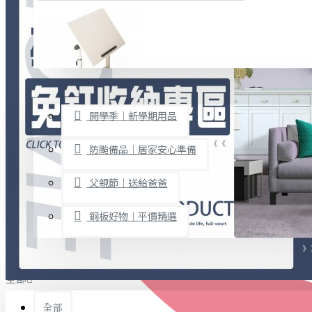
廚房用品
烘焙用具
隨身餐具
查看更多
限時促銷
文具禮品
開學季｜新學期用品
桌子/椅子
置物架/收納櫃
防颱備品｜居家安心準備
其他
父親節｜送給爸爸
免打孔收納專區
銅板好物｜平價精選
事務用品
手工DIY
全部
文具收納
書寫用品
全部