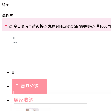
選單
購物車
👉今日限時全館95折👉急速24H出貨👉滿799免運👉滿1000再折
首頁
關於我們
購買教學與說明
商品分類
登入
居家收納