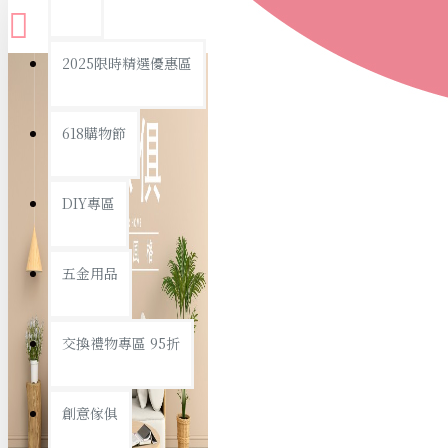
查看更多
2025限時精選優惠區
衛浴用品
618購物節
DIY專區
個人衛浴用品
五金用品
浴室用品/清潔
浴室置物/收納
交換禮物專區 95折
旅行/休閒
創意傢俱