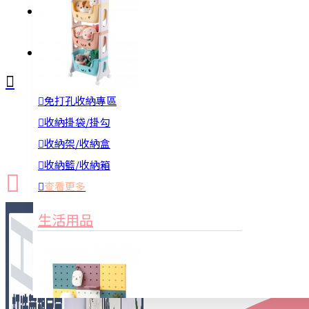
註冊
詢問
免打孔收納專區
新品上市
防颱備品
換季收納
收納掛袋/掛勾
收納架/收納盒
收納籃/收納箱
查看更多
生活用品