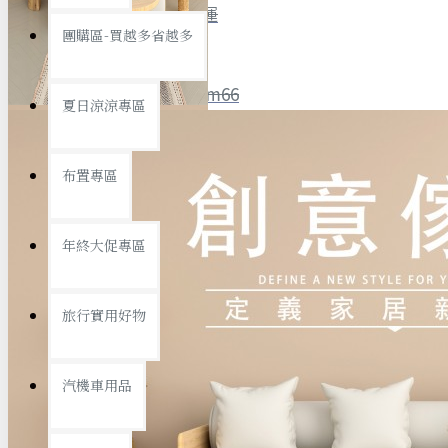
全館限時
滿799免運
團購區-買越多省越多
聯絡我們
ID : @ym66
夏日涼涼專區
旅行收納
旅行用品
優惠活動
最新活動
布置專區
汽機車用品
運動休閒
查看更多
年終大促專區
創意傢俱
旅行實用好物
汽機車用品