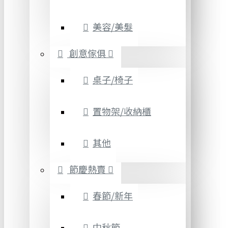
美容/美髮
創意傢俱
桌子/椅子
置物架/收納櫃
其他
節慶熱賣
春節/新年
中秋節