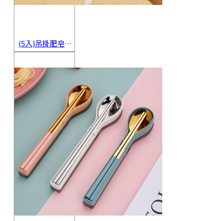
(5入)吊掛肥皂起泡網 香皂起泡袋