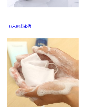
(3入)旅行必備密封香皂收納盒 方便攜帶防水海綿肥皂盒 香皂盒