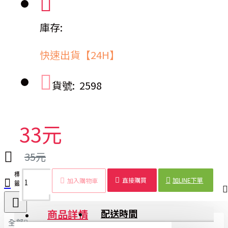
庫存:
快速出貨【24H】
貨號:
2598
33元
35元
標
水果削
手動削
多功能
兩用
削
水果
廚房
料理
直接購買
加LINE下單
加入購物車
籤：
皮刀
皮刀
刨刀
刨刀
皮
蔬菜
工具
用品
器
商品詳情
配送時間
全部