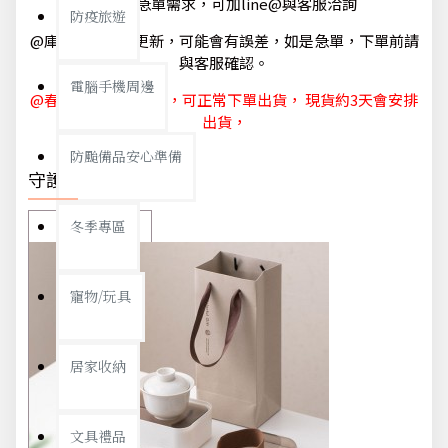
@如有急單需求，可加line@與客服洽詢
防疫旅遊
@庫存狀態隨時更新，可能會有誤差，如是急單，下單前請
與客服確認。
電腦手機周邊
@春節休節 1/29~2/6，可正常下單出貨， 現貨約3天會安排
出貨，
防颱備品安心準備
守護你我
冬季專區
寵物/玩具
居家收納
文具禮品