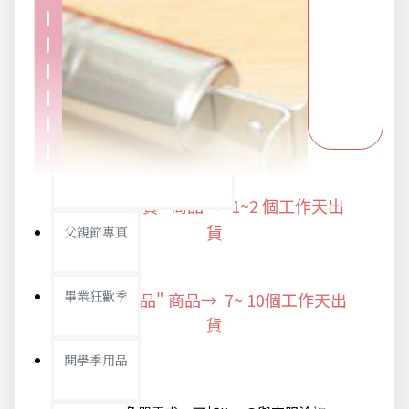
派對用品
浪漫好禮
熱銷商品-超夯小物盡在這裡
"快速出貨" 商品 → 1~2
個工作天出
父親節專頁
貨
畢業狂歡季
"預購商品" 商品→ 7~ 10個工作天出
貨
開學季用品