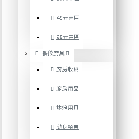
49元專區
99元專區
餐飲廚具
廚房收納
廚房用品
烘焙用具
隨身餐具