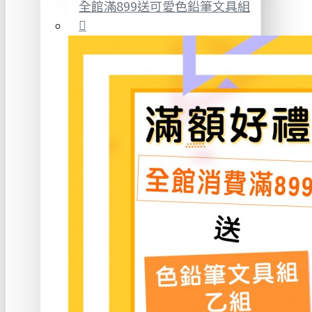
全館滿899送可愛色鉛筆文具組