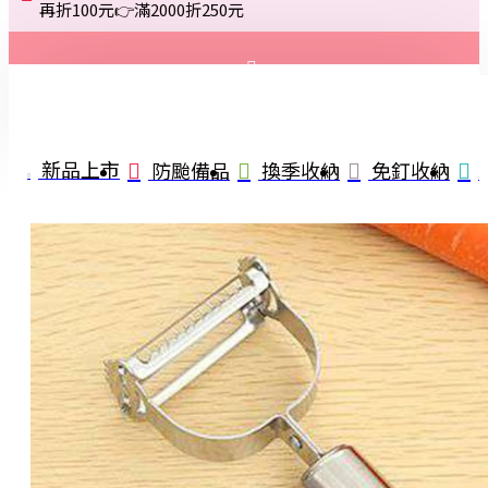
再折100元👉滿2000折250元
登入
註冊
新品上市
防颱備品
換季收納
免釘收納
詢問