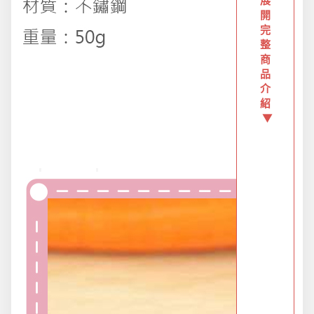
展
創意傢俱
開
完
整
團購區-買越多省越多
商
品
介
夏日涼涼專區
紹
▼
布置專區
年終大促專區
旅行實用好物
汽機車用品