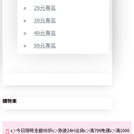
29元專區
39元專區
49元專區
99元專區
購物車
👉今日限時全館95折👉急速24H出貨👉滿799免運👉滿1000