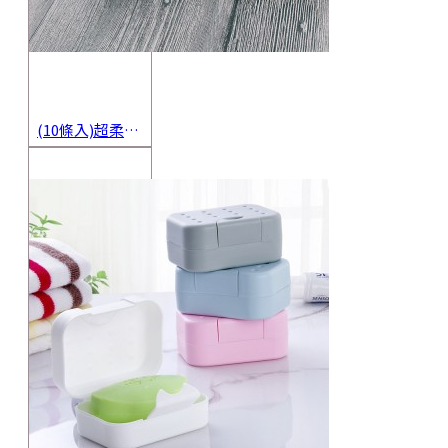
(10條入)超柔軟抹布 不沾油洗碗巾 多用途擦拭布