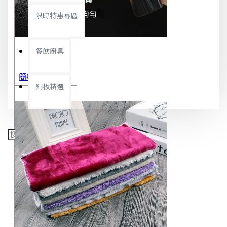
限時特惠專區
餐飲廚具
簡約極細噴霧瓶 旅行分裝瓶 保養品分裝 酒精噴霧瓶 小噴壺 香水瓶 隨身瓶
銅板精選