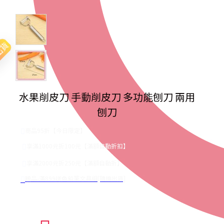
出貨
水果削皮刀 手動削皮刀 多功能刨刀 兩用
刨刀
商品95折【今日限定】
享滿1000元折100元【滿額自動折扣】
享滿2000元折250元【滿額自動折】
贈品-滿899送色鉛筆文具組[隨機出貨]