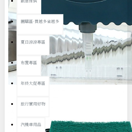
創意傢俱
團購區-買越多省越多
夏日涼涼專區
布置專區
年終大促專區
旅行實用好物
汽機車用品