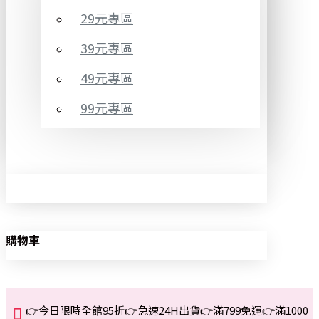
29元專區
39元專區
49元專區
99元專區
購物車
👉今日限時全館95折👉急速24H出貨👉滿799免運👉滿1000