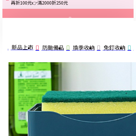
再折100元👉滿2000折250元
登入
註冊
新品上市
防颱備品
換季收納
免釘收納
詢問