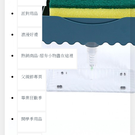
派對用品
浪漫好禮
熱銷商品-超夯小物盡在這裡
父親節專頁
畢業狂歡季
開學季用品