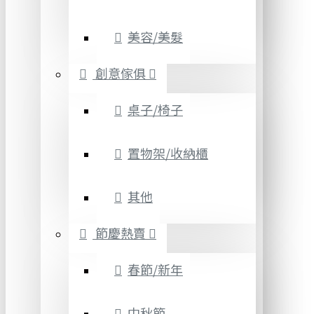
美容/美髮
創意傢俱
桌子/椅子
置物架/收納櫃
其他
節慶熱賣
春節/新年
中秋節