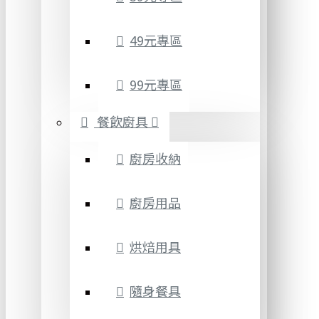
49元專區
99元專區
餐飲廚具
廚房收納
廚房用品
烘焙用具
隨身餐具