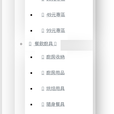
49元專區
99元專區
餐飲廚具
廚房收納
廚房用品
烘焙用具
隨身餐具