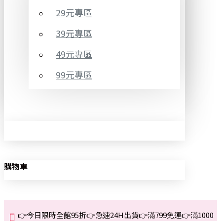
29元專區
39元專區
49元專區
99元專區
購物車
👉今日限時全館95折👉急速24H出貨👉滿799免運👉滿1000