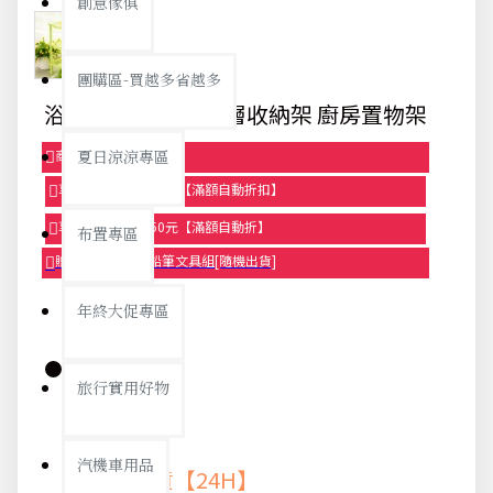
創意傢俱
團購區-買越多省越多
浴室置物架 塑膠三層收納架 廚房置物架
商品95折【今日限定】
夏日涼涼專區
享滿1000元折100元【滿額自動折扣】
享滿2000元折250元【滿額自動折】
布置專區
贈品-滿899送色鉛筆文具組[隨機出貨]
年終大促專區
旅行實用好物
庫存:
汽機車用品
快速出貨【24H】