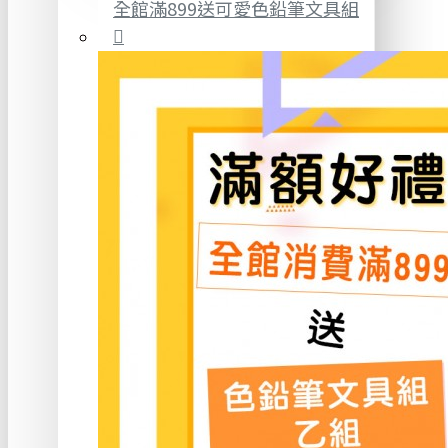
全館滿899送可愛色鉛筆文具組