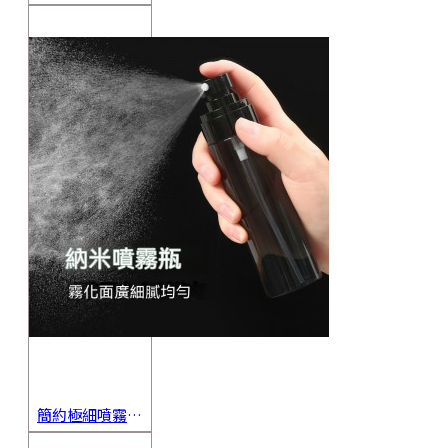
簡約極細噴霧瓶 旅行分裝瓶 保養品分裝 酒精噴霧瓶 小噴壺 香水瓶 隨身瓶