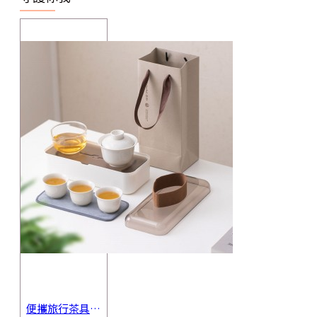
便攜旅行茶具組 茶杯 茶壺 陶瓷杯 泡茶組 茶具套裝 伴手禮 禮盒 禮品