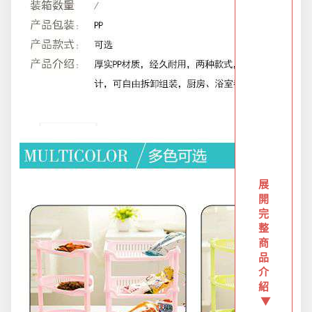
新品上市
旅行/休閒
生活用品
展
節慶熱賣
開
完
整
衛浴用品
商
品
介
限時活動精選
紹
▼