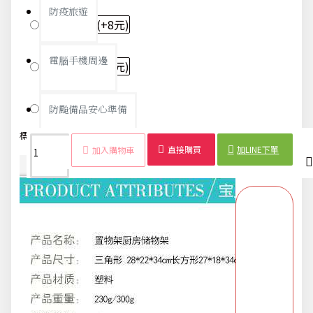
防疫旅遊
方形-藍色
(+8元)
電腦手機周邊
方形-粉紅
(+8元)
方形-綠色
(+8元)
防颱備品安心準備
標籤：
置物架
三層
浴室
廚房
塑膠
收納架
儲物
多功能
直接購買
加LINE下單
加入購物車
冬季專區
商品詳情
配送時間
寵物/玩具
居家收納
文具禮品