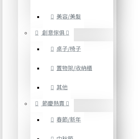
美容/美髮
創意傢俱
桌子/椅子
置物架/收納櫃
其他
節慶熱賣
春節/新年
中秋節