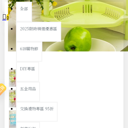
全部
0
2025限時精選優惠區
您的購物車內沒有商品！
618購物節
DIY專區
出貨
五金用品
交換禮物專區 95折