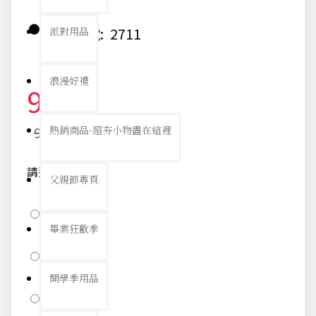
貨號:
2711
派對用品
浪漫好禮
93元
97元
熱銷商品-超夯小物盡在這裡
請選擇款式
父親節專頁
三角形-綠色
畢業狂歡季
三角形-藍色
開學季用品
三角形-粉紅