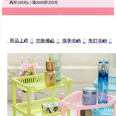
再折100元👉滿2000折250元
登入
註冊
新品上市
防颱備品
換季收納
免釘收納
詢問