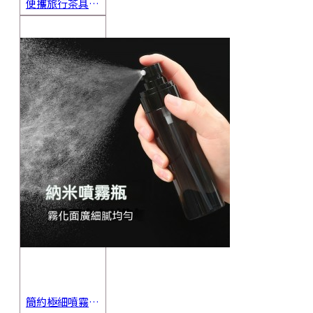
便攜旅行茶具組 茶杯 茶壺 陶瓷杯 泡茶組 茶具套裝 伴手禮 禮盒 禮品
簡約極細噴霧瓶 旅行分裝瓶 保養品分裝 酒精噴霧瓶 小噴壺 香水瓶 隨身瓶