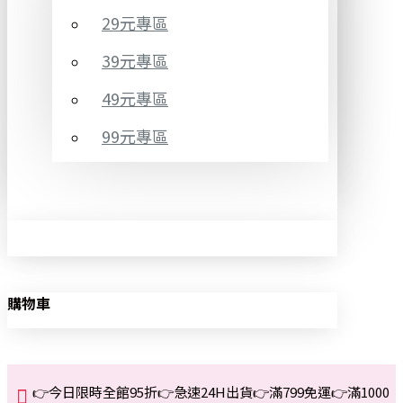
29元專區
39元專區
49元專區
99元專區
購物車
👉今日限時全館95折👉急速24H出貨👉滿799免運👉滿1000