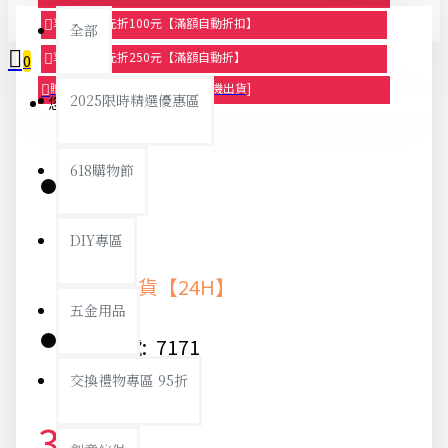
享滿1000元折100元【滿額自動折扣】
全部
享滿2000元折250元【滿額自動折】
0
贈品-滿899送色鉛筆文具組[隨機出貨]
2025限時精選優惠區
您的購物車內沒有商品！
618購物節
庫存:
DIY專區
快速出貨【24H】
五金用品
貨號:
7171
交換禮物專區 95折
32元