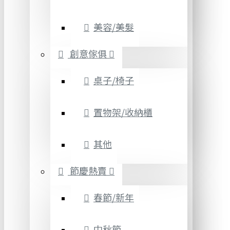
美容/美髮
創意傢俱
桌子/椅子
置物架/收納櫃
其他
節慶熱賣
春節/新年
中秋節