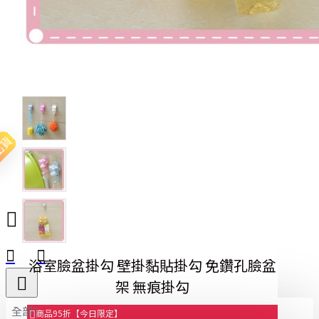
出貨
浴室臉盆掛勾 壁掛黏貼掛勾 免鑽孔臉盆
架 無痕掛勾
全部
商品95折【今日限定】