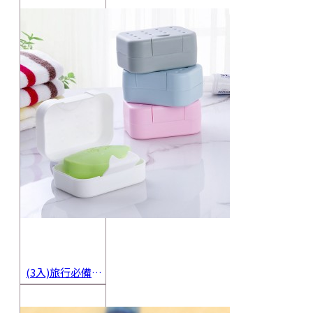
(3入)旅行必備密封香皂收納盒 方便攜帶防水海綿肥皂盒 香皂盒