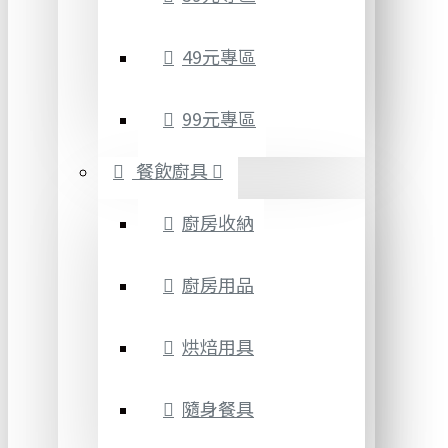
49元專區
99元專區
餐飲廚具
廚房收納
廚房用品
烘焙用具
隨身餐具