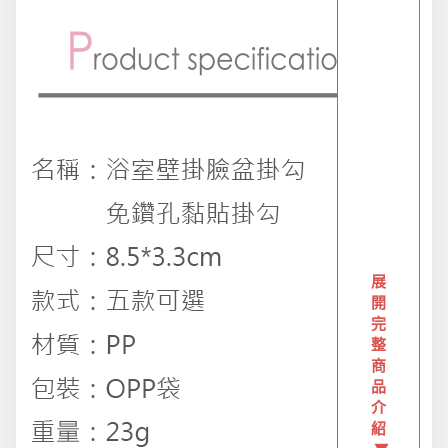
派對用品
浪漫好禮
熱銷商品-超夯小物盡在這裡
父親節專頁
展
開
畢業狂歡季
完
整
商
品
開學季用品
介
紹