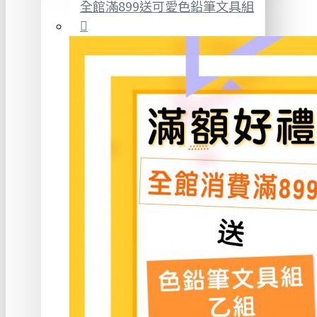
全館滿899送可愛色鉛筆文具組