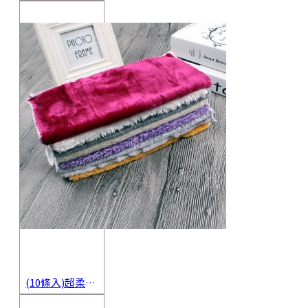
(10條入)超柔軟抹布 不沾油洗碗巾 多用途擦拭布