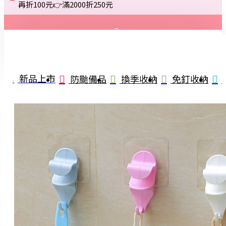
再折100元👉滿2000折250元
登入
註冊
新品上市
防颱備品
換季收納
免釘收納
詢問