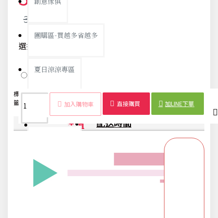
創意傢俱
34元
團購區-買越多省越多
選擇顏色
夏日涼涼專區
隨機出貨
標
浴室臉盆
壁
黏貼
免鑽
臉盆
無痕掛
浴室收
壁掛
籤：
掛勾
布置專區
掛
式
孔
架
勾
納
架
直接購買
加LINE下單
加入購物車
商品詳情
配送時間
年終大促專區
旅行實用好物
汽機車用品