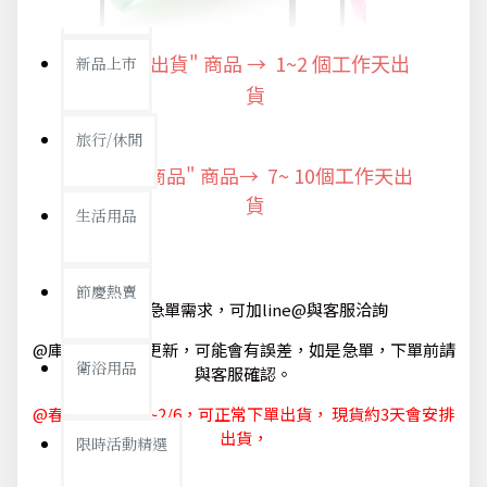
"快速出貨" 商品 → 1~2
新品上市
個工作天出
貨
旅行/休閒
"預購商品" 商品→ 7~ 10個工作天出
貨
生活用品
節慶熱賣
@如有急單需求，可加line@與客服洽詢
@庫存狀態隨時更新，可能會有誤差，如是急單，下單前請
衛浴用品
與客服確認。
@春節休節 1/29~2/6，可正常下單出貨， 現貨約3天會安排
出貨，
限時活動精選