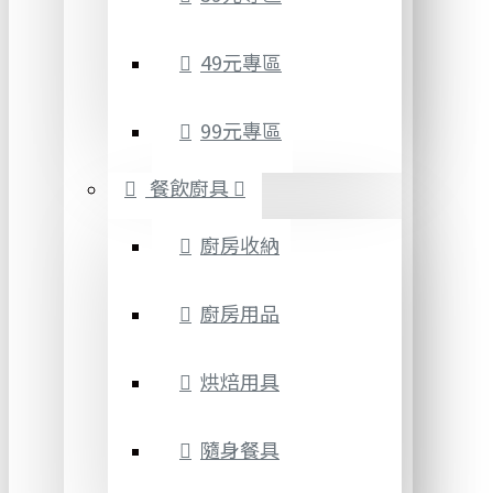
49元專區
99元專區
餐飲廚具
廚房收納
廚房用品
烘焙用具
隨身餐具