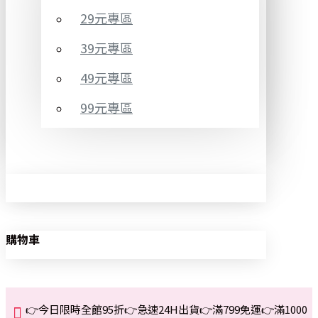
29元專區
39元專區
49元專區
99元專區
購物車
👉今日限時全館95折👉急速24H出貨👉滿799免運👉滿1000