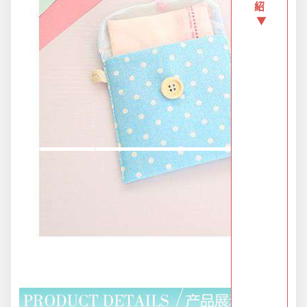
紹
▼
新品上市
旅行/休閒
生活用品
節慶熱賣
衛浴用品
限時活動精選