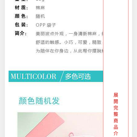
防疫旅遊
電腦手機周邊
防颱備品安心準備
冬季專區
寵物/玩具
展
開
完
居家收納
整
商
品
文具禮品
介