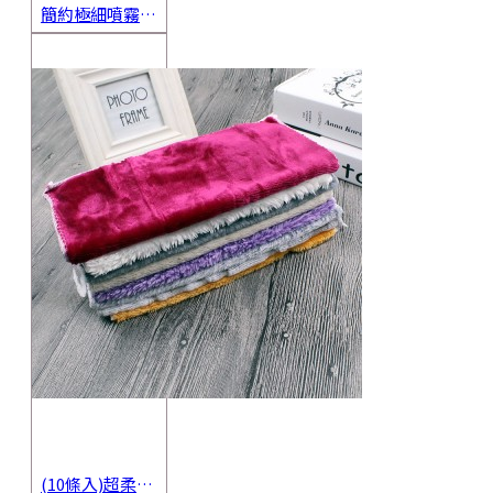
簡約極細噴霧瓶 旅行分裝瓶 保養品分裝 酒精噴霧瓶 小噴壺 香水瓶 隨身瓶
(10條入)超柔軟抹布 不沾油洗碗巾 多用途擦拭布