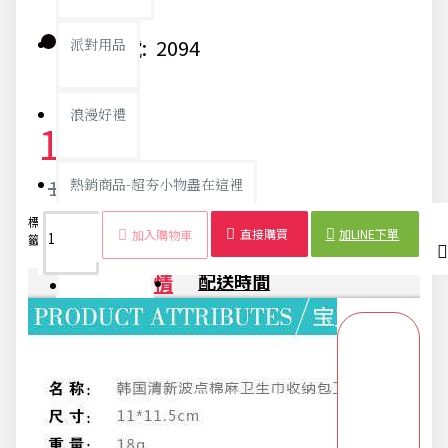
貨號:
2094
派對用品
浪漫好禮
18元
19元
熱銷商品-超夯小物盡在這裡
標
清
風
衛生
收納
點
隨
小物
私
女
防
直接購買
加LINE下單
加入購物車
籤：
新
格
棉
包
點
身
包
密
性
水
父親節專頁
商品詳情
配送時間
畢業狂歡季
開學季用品