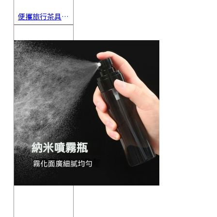
便攜旅行茶具組 茶杯 茶壺 陶瓷杯 泡茶組 茶具套裝 伴手禮 禮盒 禮品