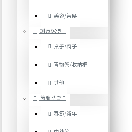
美容/美髮
創意傢俱
桌子/椅子
置物架/收納櫃
其他
節慶熱賣
春節/新年
中秋節