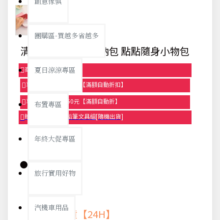
創意傢俱
團購區-買越多省越多
清新風格衛生棉收納包 點點隨身小物包
商品95折【今日限定】
夏日涼涼專區
享滿1000元折100元【滿額自動折扣】
享滿2000元折250元【滿額自動折】
布置專區
贈品-滿899送色鉛筆文具組[隨機出貨]
年終大促專區
旅行實用好物
庫存:
汽機車用品
快速出貨【24H】