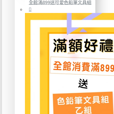
全館滿899送可愛色鉛筆文具組