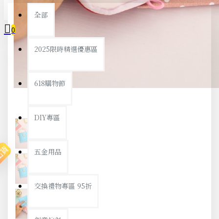
全部
0
2025限時精選優惠區
您的購物車內沒有商品！
618購物節
DIY專區
出貨
五金用品
交換禮物專區 95折