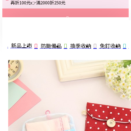
再折100元👉滿2000折250元
登入
註冊
新品上市
防颱備品
換季收納
免釘收納
詢問