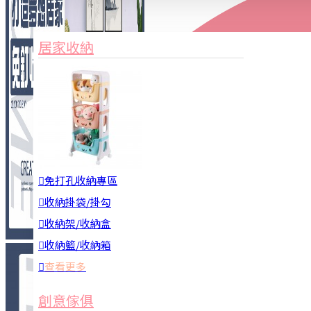
家俱&收納
3C周邊
居家收納
園藝用品
居家安全
居家清潔
查看更多
餐飲廚具
免打孔收納專區
收納掛袋/掛勾
收納架/收納盒
收納籃/收納箱
查看更多
廚房收納
創意傢俱