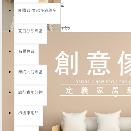
全館限時
滿799免運
團購區-買越多省越多
聯絡我們
ID : @ym66
夏日涼涼專區
旅行收納
旅行用品
優惠活動
最新活動
布置專區
汽機車用品
運動休閒
查看更多
年終大促專區
創意傢俱
旅行實用好物
汽機車用品