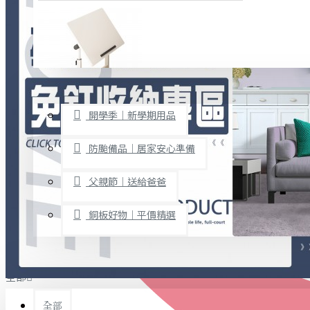
廚房用品
烘焙用具
隨身餐具
查看更多
限時促銷
文具禮品
開學季｜新學期用品
桌子/椅子
置物架/收納櫃
防颱備品｜居家安心準備
其他
父親節｜送給爸爸
免打孔收納專區
銅板好物｜平價精選
事務用品
手工DIY
全部
文具收納
書寫用品
全部