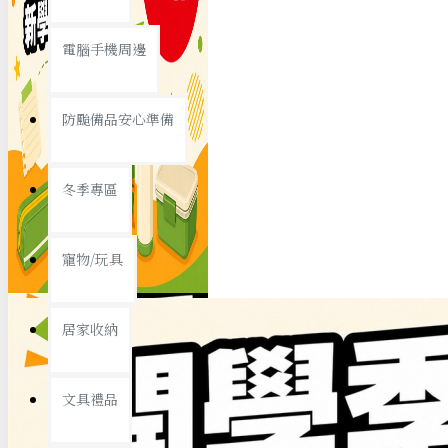
查看更多
電腦手機周邊
節慶熱賣
防颱備品安心準備
冬季專區
春節/新年
寵物/玩具
中秋節
兒童節
居家收納
情人節
查看更多
文具禮品