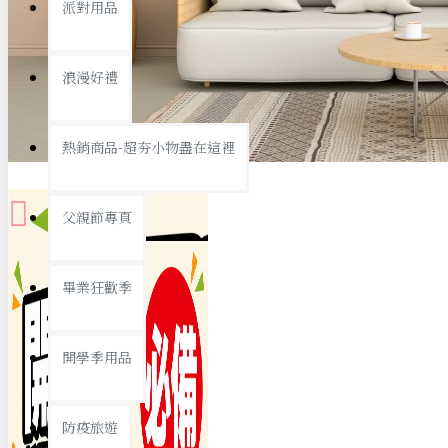
派對用品
桌子/椅子
置物架/收納櫃
浪漫好禮
其他
銅板精選
熱銷商品-超夯小物盡在這裡
父親節專頁
畢業狂歡季
9元專區
開學季用品
19元專區
29元專區
防疫旅遊
39元專區