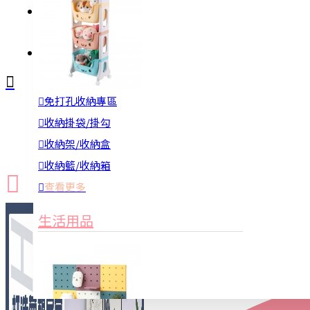
註冊
詢問
免打孔收納專區
新品上市
防颱備品
換季收納
收納掛袋/掛勾
收納架/收納盒
收納籃/收納箱
查看更多
生活用品