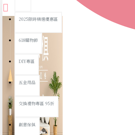
查看更多
2025限時精選優惠區
衛浴用品
618購物節
DIY專區
個人衛浴用品
五金用品
浴室用品/清潔
浴室置物/收納
交換禮物專區 95折
旅行/休閒
創意傢俱