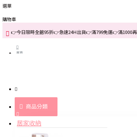
選單
購物車
👉今日限時全館95折👉急速24H出貨👉滿799免運👉滿1000再折
首頁
關於我們
購買教學與說明
商品分類
登入
居家收納