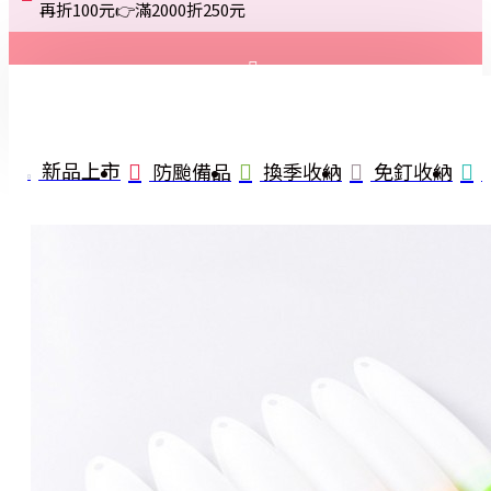
再折100元👉滿2000折250元
登入
註冊
新品上市
防颱備品
換季收納
免釘收納
詢問