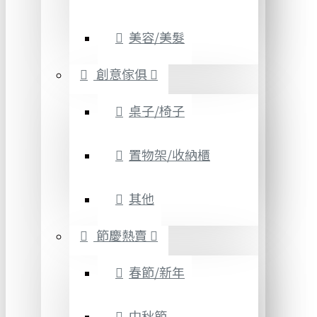
美容/美髮
創意傢俱
桌子/椅子
置物架/收納櫃
其他
節慶熱賣
春節/新年
中秋節