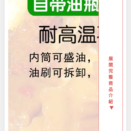
新品上市
旅行/休閒
生活用品
展
開
完
整
節慶熱賣
商
品
介
衛浴用品
紹
▼
限時活動精選