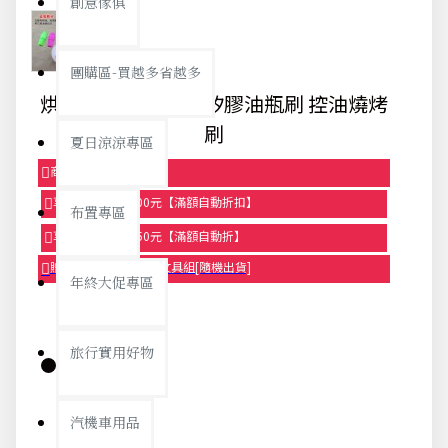
創意傢俱
團購區-買越多省越多
烘焙矽膠刷 耐高溫矽膠油瓶刷 控油燒烤
刷
夏日涼涼專區
商品95折【今日限定】
享滿1000元折100元【滿額自動折扣】
布置專區
享滿2000元折250元【滿額自動折】
贈品-滿899送色鉛筆文具組[隨機出貨]
年終大促專區
旅行實用好物
庫存:
汽機車用品