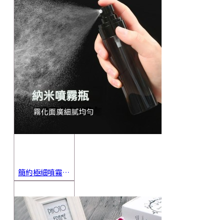
簡約極細噴霧瓶 旅行分裝瓶 保養品分裝 酒精噴霧瓶 小噴壺 香水瓶 隨身瓶