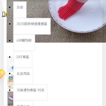
全部
0
2025限時精選優惠區
您的購物車內沒有商品！
618購物節
DIY專區
出貨
五金用品
交換禮物專區 95折