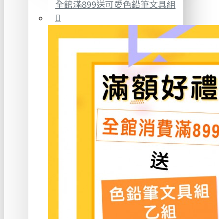
全館滿899送可愛色鉛筆文具組