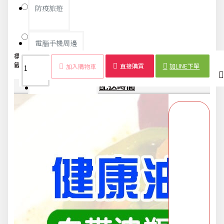
紅色
防疫旅遊
綠色
電腦手機周邊
標
烘焙矽膠
耐高
油瓶
控
燒烤
矽膠
烘焙
高溫料
籤：
刷
溫
刷
油
刷
刷
刷
理
直接購買
加LINE下單
加入購物車
防颱備品安心準備
商品詳情
配送時間
冬季專區
寵物/玩具
居家收納
文具禮品