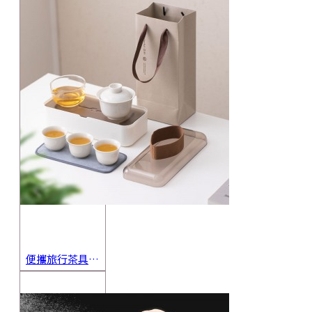
便攜旅行茶具組 茶杯 茶壺 陶瓷杯 泡茶組 茶具套裝 伴手禮 禮盒 禮品