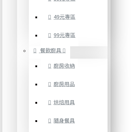
49元專區
99元專區
餐飲廚具
廚房收納
廚房用品
烘焙用具
隨身餐具