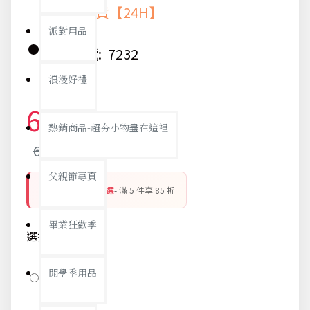
快速出貨【24H】
派對用品
貨號:
7232
浪漫好禮
65元
熱銷商品-超夯小物盡在這裡
68元
父親節專頁
銅板好物 平價精選
- 滿 5 件享 85 折
畢業狂歡季
選擇顏色
開學季用品
藍色