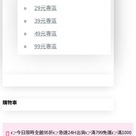
29元專區
39元專區
49元專區
99元專區
購物車
👉今日限時全館95折👉急速24H出貨👉滿799免運👉滿1000