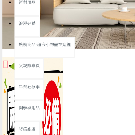
派對用品
桌子/椅子
置物架/收納櫃
浪漫好禮
其他
銅板精選
熱銷商品-超夯小物盡在這裡
父親節專頁
畢業狂歡季
9元專區
開學季用品
19元專區
29元專區
防疫旅遊
39元專區