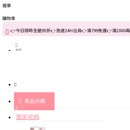
選單
購物車
👉今日限時全館95折👉急速24H出貨👉滿799免運👉滿1000再折
首頁
關於我們
購買教學與說明
商品分類
登入
居家收納