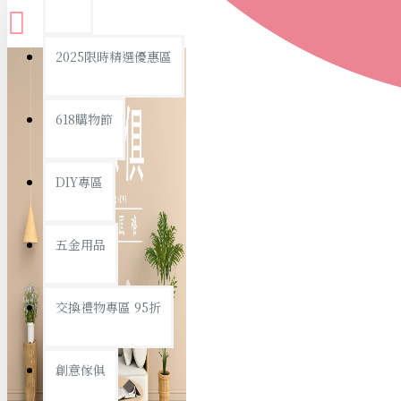
查看更多
2025限時精選優惠區
衛浴用品
618購物節
DIY專區
個人衛浴用品
五金用品
浴室用品/清潔
浴室置物/收納
交換禮物專區 95折
旅行/休閒
創意傢俱