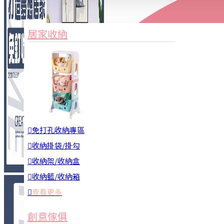
家俱&收納
3C周邊
居家收納
園藝用品
居家安全
居家清潔
查看更多
餐飲廚具
免打孔收納專區
收納掛袋/掛勾
收納架/收納盒
收納籃/收納箱
查看更多
廚房收納
創意傢俱