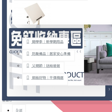
廚房用品
烘焙用具
隨身餐具
查看更多
限時促銷
文具禮品
開學季｜新學期用品
桌子/椅子
置物架/收納櫃
防颱備品｜居家安心準備
其他
父親節｜送給爸爸
免打孔收納專區
銅板好物｜平價精選
事務用品
手工DIY
全部
文具收納
書寫用品
全部