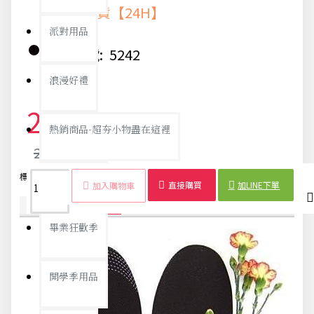
快速出貨【24H】
派對用品
貨號:
5242
浪漫好禮
25元
熱銷商品-超夯小物盡在這裡
26元
標籤：
竹炭
鞋墊
除臭
防臭
吸汗
可裁剪
男女
抗菌
父親節專頁
直接購買
加LINE下單
加入購物車
商品詳情
配送時間
畢業狂歡季
開學季用品