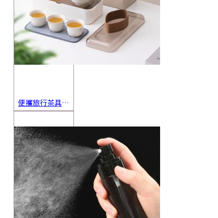
便攜旅行茶具組 茶杯 茶壺 陶瓷杯 泡茶組 茶具套裝 伴手禮 禮盒 禮品