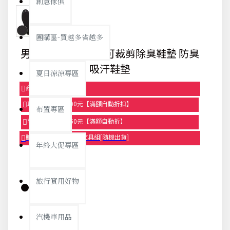
創意傢俱
團購區-買越多省越多
男女通用竹炭鞋墊 可裁剪除臭鞋墊 防臭
吸汗鞋墊
夏日涼涼專區
商品95折【今日限定】
享滿1000元折100元【滿額自動折扣】
布置專區
享滿2000元折250元【滿額自動折】
贈品-滿899送色鉛筆文具組[隨機出貨]
年終大促專區
旅行實用好物
庫存:
汽機車用品