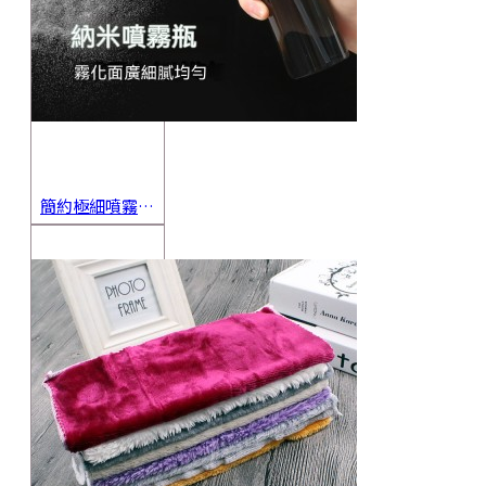
簡約極細噴霧瓶 旅行分裝瓶 保養品分裝 酒精噴霧瓶 小噴壺 香水瓶 隨身瓶