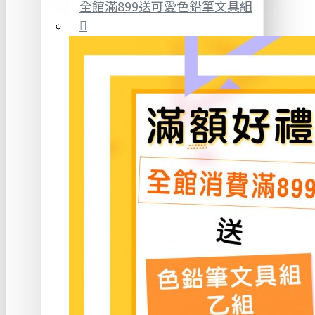
全館滿899送可愛色鉛筆文具組