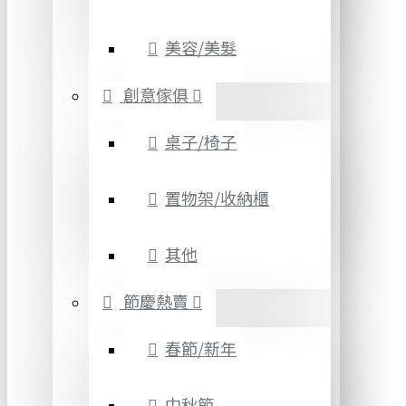
美容/美髮
創意傢俱
桌子/椅子
置物架/收納櫃
其他
節慶熱賣
春節/新年
中秋節