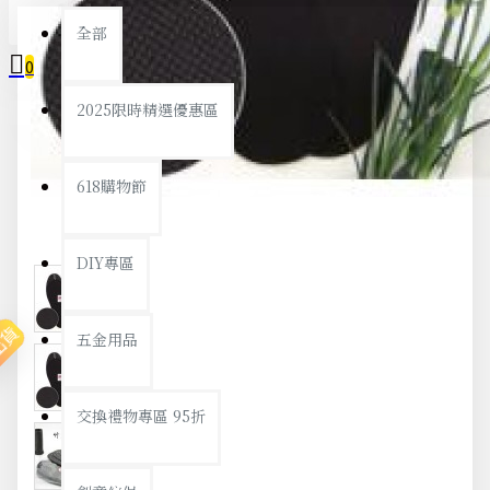
全部
0
2025限時精選優惠區
您的購物車內沒有商品！
618購物節
DIY專區
出貨
五金用品
交換禮物專區 95折