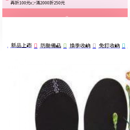
再折100元👉滿2000折250元
登入
註冊
新品上市
防颱備品
換季收納
免釘收納
詢問