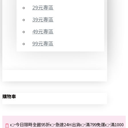
29元專區
39元專區
49元專區
99元專區
購物車
👉今日限時全館95折👉急速24H出貨👉滿799免運👉滿1000