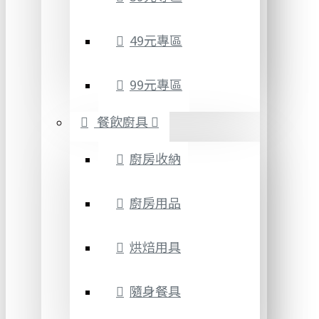
49元專區
99元專區
餐飲廚具
廚房收納
廚房用品
烘焙用具
隨身餐具