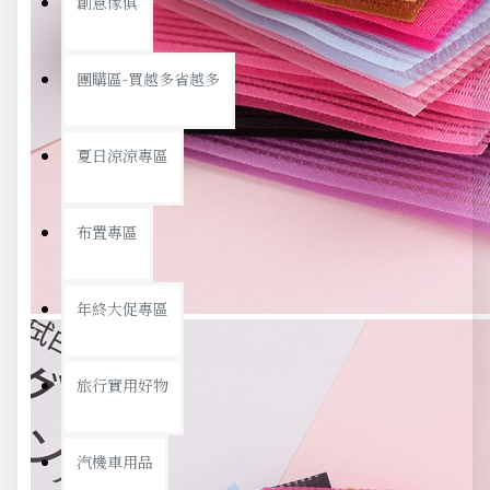
創意傢俱
團購區-買越多省越多
夏日涼涼專區
布置專區
年終大促專區
旅行實用好物
汽機車用品