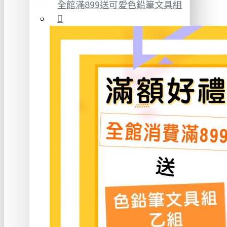
全館滿899送可愛色鉛筆文具組