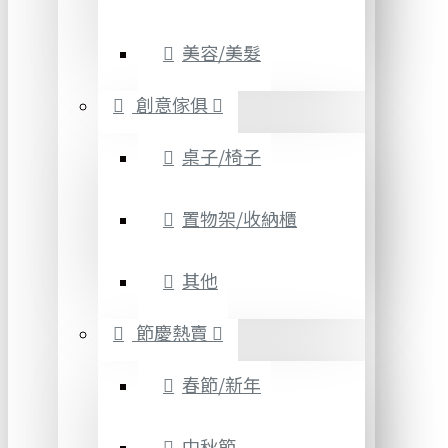
美容/美髮
創意傢俱
桌子/椅子
置物架/收納櫃
其他
節慶熱賣
春節/新年
中秋節