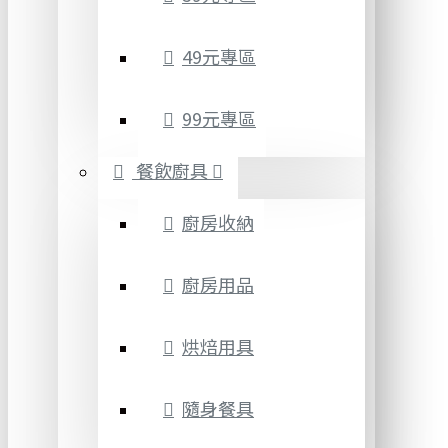
49元專區
99元專區
餐飲廚具
廚房收納
廚房用品
烘焙用具
隨身餐具