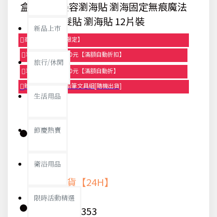
盒裝時尚美容瀏海貼 瀏海固定無痕魔法
髮貼 瀏海貼 12片裝
新品上市
商品95折【今日限定】
享滿1000元折100元【滿額自動折扣】
旅行/休閒
享滿2000元折250元【滿額自動折】
贈品-滿899送色鉛筆文具組[隨機出貨]
生活用品
節慶熱賣
庫存:
衛浴用品
快速出貨【24H】
限時活動精選
貨號:
9353