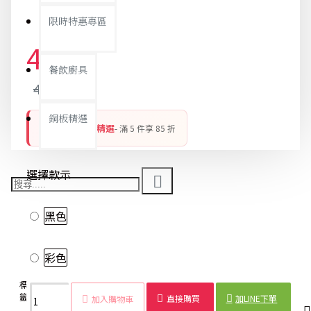
限時特惠專區
46元
餐飲廚具
48元
銅板精選
銅板好物 平價精選
- 滿 5 件享 85 折
選擇款示
黑色
彩色
標
瀏海
美容瀏
髮
無痕
魔法
時尚
瀏海
美容
籤：
貼
海貼
貼
髮貼
髮貼
髮貼
固定
用品
直接購買
加LINE下單
加入購物車