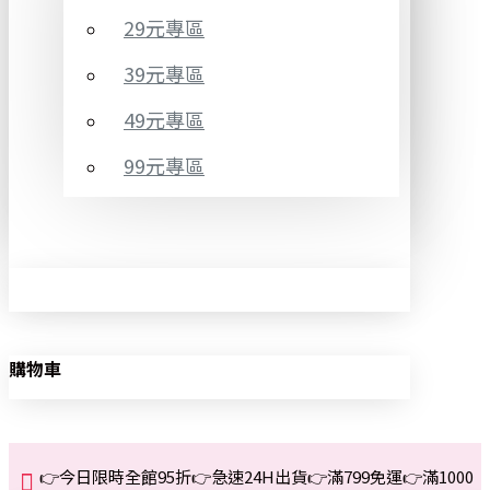
29元專區
39元專區
49元專區
99元專區
購物車
👉今日限時全館95折👉急速24H出貨👉滿799免運👉滿1000