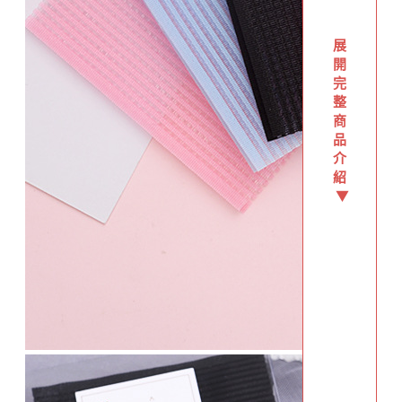
展
開
完
整
商
品
介
紹
▼