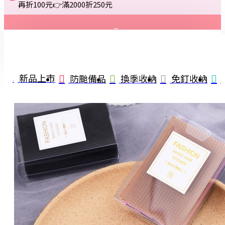
再折100元👉滿2000折250元
登入
註冊
新品上市
防颱備品
換季收納
免釘收納
詢問