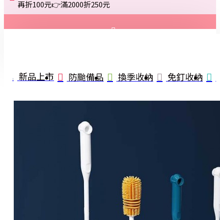
再折100元👉滿2000折250元
登入
註冊
新品上市
防颱備品
換季收納
免釘收納
詢問