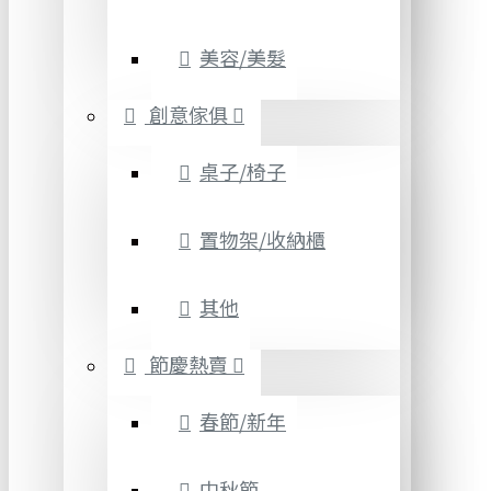
美容/美髮
創意傢俱
桌子/椅子
置物架/收納櫃
其他
節慶熱賣
春節/新年
中秋節