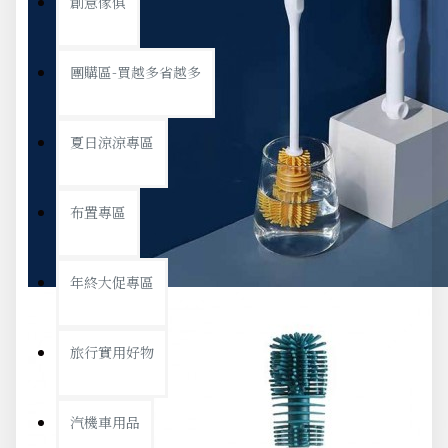
創意傢俱
團購區-買越多省越多
夏日涼涼專區
布置專區
年終大促專區
旅行實用好物
汽機車用品