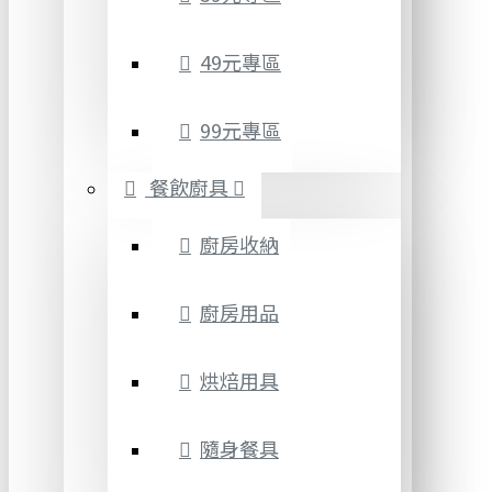
49元專區
99元專區
餐飲廚具
廚房收納
廚房用品
烘焙用具
隨身餐具