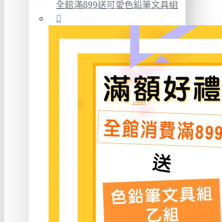
全館滿899送可愛色鉛筆文具組