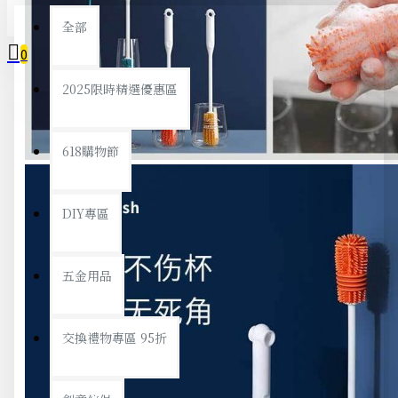
全部
0
2025限時精選優惠區
您的購物車內沒有商品！
618購物節
DIY專區
五金用品
交換禮物專區 95折