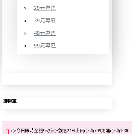
29元專區
39元專區
49元專區
99元專區
購物車
👉今日限時全館95折👉急速24H出貨👉滿799免運👉滿1000