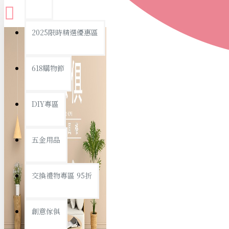
查看更多
2025限時精選優惠區
衛浴用品
618購物節
DIY專區
個人衛浴用品
五金用品
浴室用品/清潔
浴室置物/收納
交換禮物專區 95折
旅行/休閒
創意傢俱