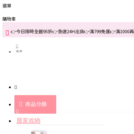
選單
購物車
👉今日限時全館95折👉急速24H出貨👉滿799免運👉滿1000再折
首頁
關於我們
購買教學與說明
商品分類
登入
居家收納