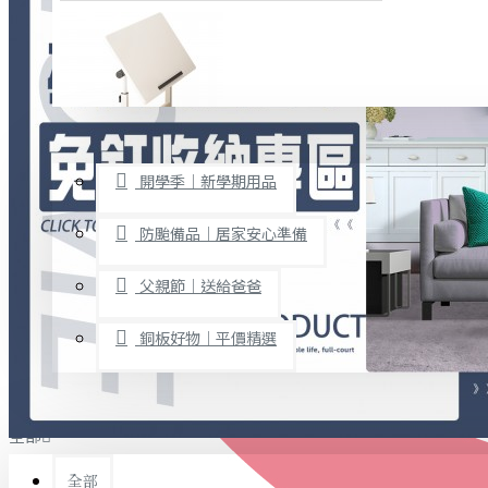
廚房用品
烘焙用具
隨身餐具
查看更多
限時促銷
文具禮品
開學季｜新學期用品
桌子/椅子
置物架/收納櫃
防颱備品｜居家安心準備
其他
父親節｜送給爸爸
免打孔收納專區
銅板好物｜平價精選
事務用品
手工DIY
全部
文具收納
書寫用品
全部