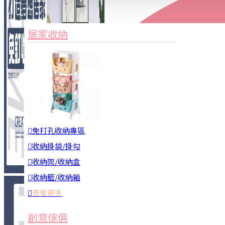
家俱&收納
3C周邊
居家收納
園藝用品
居家安全
居家清潔
查看更多
餐飲廚具
免打孔收納專區
收納掛袋/掛勾
收納架/收納盒
收納籃/收納箱
查看更多
廚房收納
創意傢俱