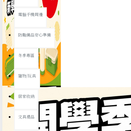
查看更多
電腦手機周邊
節慶熱賣
防颱備品安心準備
冬季專區
春節/新年
寵物/玩具
中秋節
兒童節
居家收納
情人節
查看更多
文具禮品