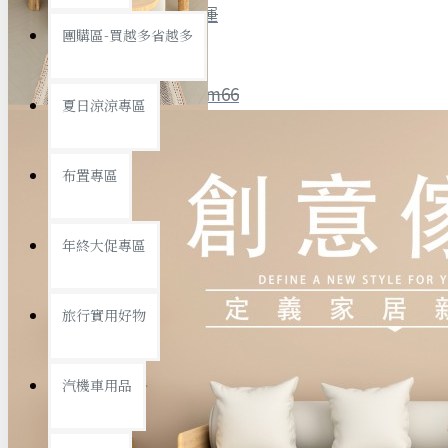
全館限時
滿799免運
團購區-買越多省越多
聯絡我們
ID : @ym66
夏日涼涼專區
旅行收納
旅行用品
優惠活動
最新活動
布置專區
汽機車用品
運動休閒
查看更多
年終大促專區
創意傢俱
旅行實用好物
汽機車用品