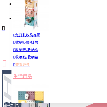
註冊
詢問
免打孔收納專區
新品上市
防颱備品
換季收納
收納掛袋/掛勾
收納架/收納盒
收納籃/收納箱
查看更多
生活用品