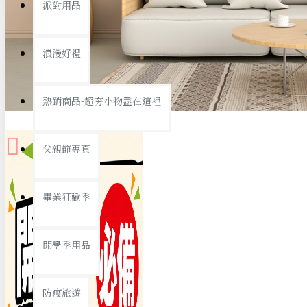
派對用品
桌子/椅子
置物架/收納櫃
浪漫好禮
其他
銅板精選
熱銷商品-超夯小物盡在這裡
父親節專頁
畢業狂歡季
9元專區
開學季用品
19元專區
29元專區
防疫旅遊
39元專區