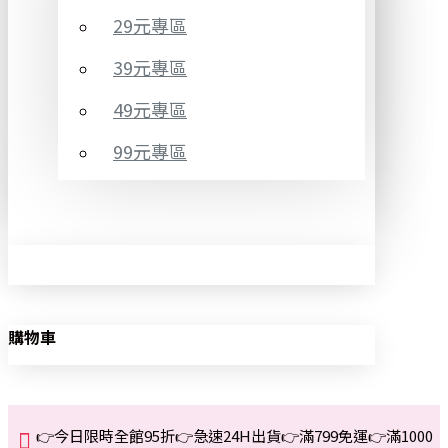
29元專區
39元專區
49元專區
99元專區
購物車
👉今日限時全館95折👉急速24H出貨👉滿799免運👉滿1000