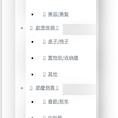
美容/美髮
創意傢俱
桌子/椅子
置物架/收納櫃
其他
節慶熱賣
春節/新年
中秋節