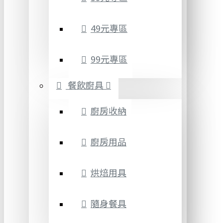
49元專區
99元專區
餐飲廚具
廚房收納
廚房用品
烘焙用具
隨身餐具