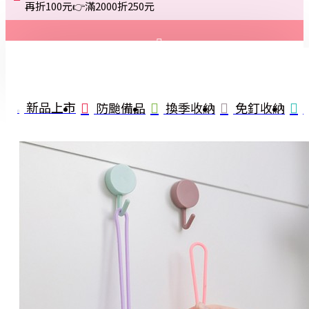
再折100元👉滿2000折250元
登入
註冊
新品上市
防颱備品
換季收納
免釘收納
詢問