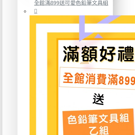
全館滿899送可愛色鉛筆文具組