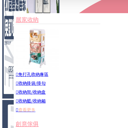
家俱&收納
3C周邊
居家收納
園藝用品
居家安全
居家清潔
查看更多
餐飲廚具
免打孔收納專區
收納掛袋/掛勾
收納架/收納盒
收納籃/收納箱
查看更多
廚房收納
創意傢俱