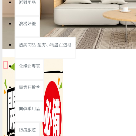
派對用品
桌子/椅子
置物架/收納櫃
浪漫好禮
其他
銅板精選
熱銷商品-超夯小物盡在這裡
父親節專頁
畢業狂歡季
9元專區
開學季用品
19元專區
29元專區
防疫旅遊
39元專區