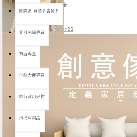
全館限時
滿799免運
團購區-買越多省越多
聯絡我們
ID : @ym66
夏日涼涼專區
旅行收納
旅行用品
優惠活動
最新活動
布置專區
汽機車用品
運動休閒
查看更多
年終大促專區
創意傢俱
旅行實用好物
汽機車用品