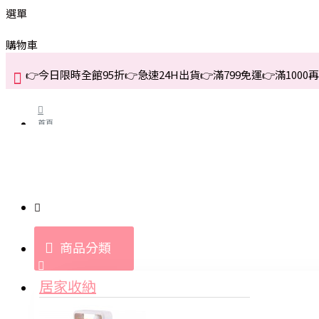
選單
購物車
👉今日限時全館95折👉急速24H出貨👉滿799免運👉滿1000再折
首頁
關於我們
購買教學與說明
商品分類
登入
居家收納