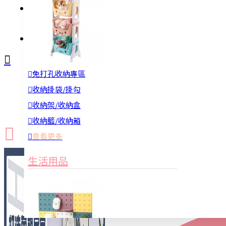
註冊
詢問
免打孔收納專區
新品上市
防颱備品
換季收納
收納掛袋/掛勾
收納架/收納盒
收納籃/收納箱
查看更多
生活用品