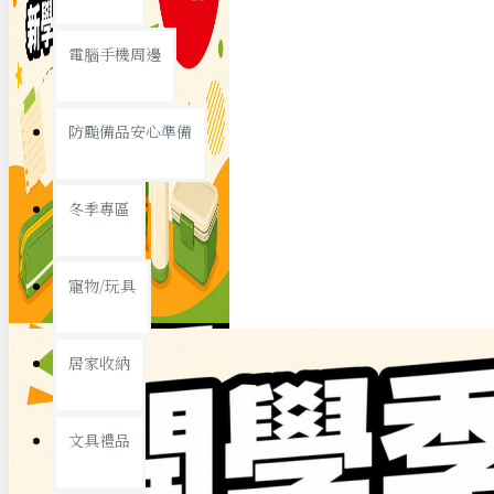
查看更多
電腦手機周邊
節慶熱賣
防颱備品安心準備
冬季專區
春節/新年
寵物/玩具
中秋節
兒童節
居家收納
情人節
查看更多
文具禮品