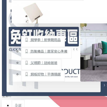
廚房用品
烘焙用具
隨身餐具
查看更多
限時促銷
文具禮品
開學季｜新學期用品
桌子/椅子
置物架/收納櫃
防颱備品｜居家安心準備
其他
父親節｜送給爸爸
免打孔收納專區
銅板好物｜平價精選
事務用品
手工DIY
全部
文具收納
書寫用品
全部