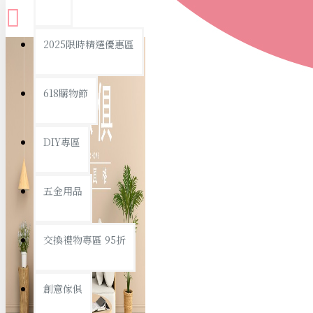
查看更多
2025限時精選優惠區
衛浴用品
618購物節
DIY專區
個人衛浴用品
五金用品
浴室用品/清潔
浴室置物/收納
交換禮物專區 95折
旅行/休閒
創意傢俱