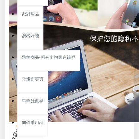
派對用品
浪漫好禮
熱銷商品-超夯小物盡在這裡
父親節專頁
畢業狂歡季
開學季用品