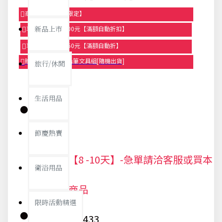
商品95折【今日限定】
新品上市
享滿1000元折100元【滿額自動折扣】
享滿2000元折250元【滿額自動折】
贈品-滿899送色鉛筆文具組[隨機出貨]
旅行/休閒
生活用品
庫存:
節慶熱賣
出貨期【8 -10天】-急單請洽客服或買本
衛浴用品
站現貨商品
限時活動精選
貨號:
9433