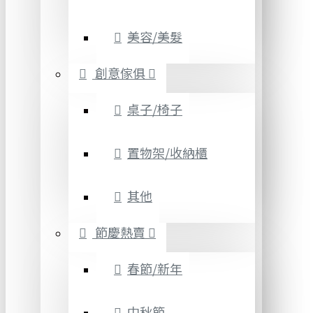
美容/美髮
創意傢俱
桌子/椅子
置物架/收納櫃
其他
節慶熱賣
春節/新年
中秋節