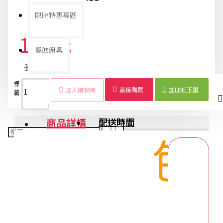
限時特惠專區
178元
餐飲廚具
188元
標
鏡頭
隱私
筆電
手機
平板
耳朵
可愛
鏡頭
銅板精選
直接購買
加LINE下單
加入購物車
籤：
保護
保護
鏡頭
鏡頭
鏡頭
造型
保護
遮擋
蓋
蓋
蓋
蓋
蓋
蓋
蓋
商品詳情
配送時間