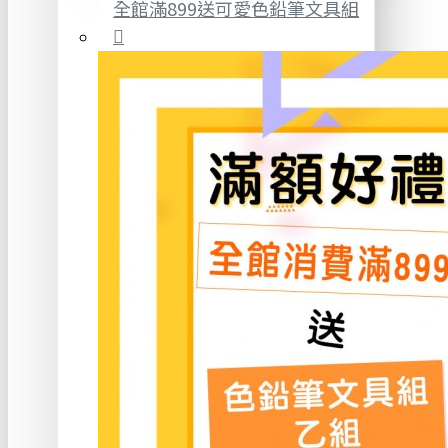
全館滿899送可愛色鉛筆文具組