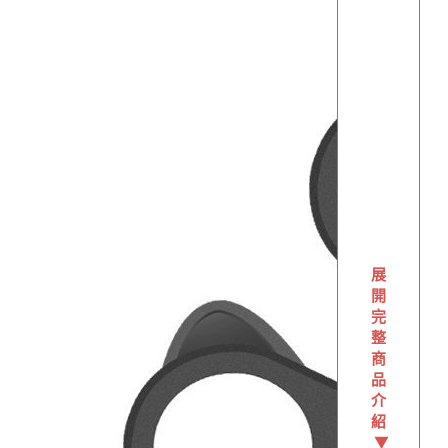
展
開
完
整
商
品
介
紹
▼