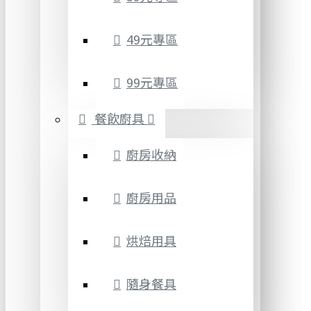
49元專區
99元專區
餐飲廚具
廚房收納
廚房用品
烘焙用具
隨身餐具