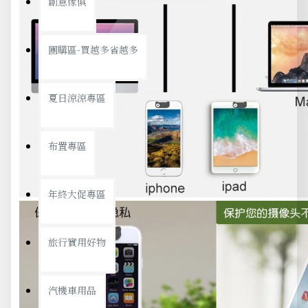
創意傢俱
團購區-買越多省越多
夏日涼涼專區
布置專區
年終大促專區
旅行實用好物
汽機車用品