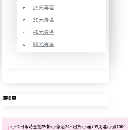
29元專區
39元專區
49元專區
99元專區
購物車
👉今日限時全館95折👉急速24H出貨👉滿799免運👉滿1000