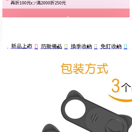
再折100元👉滿2000折250元
登入
註冊
新品上市
防颱備品
換季收納
免釘收納
詢問