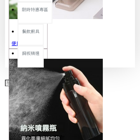
限時特惠專區
餐飲廚具
便攜旅行茶具組 茶杯 茶壺 陶瓷杯 泡茶組 茶具套裝 伴手禮 禮盒 禮品
銅板精選