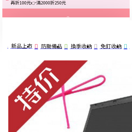
再折100元👉滿2000折250元
登入
註冊
新品上市
防颱備品
換季收納
免釘收納
詢問