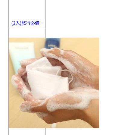
(3入)旅行必備密封香皂收納盒 方便攜帶防水海綿肥皂盒 香皂盒