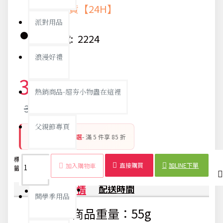
快速出貨【24H】
派對用品
貨號:
2224
浪漫好禮
31元
熱銷商品-超夯小物盡在這裡
32元
父親節專頁
銅板好物 平價精選
- 滿 5 件享 85 折
標
筆電散
電腦散
散熱
筆電
電腦
散熱
辦公
電腦
畢業狂歡季
直接購買
加LINE下單
加入購物車
籤：
熱架
熱器
支架
支架
架
器
用品
配件
商品詳情
配送時間
開學季用品
商品重量：55g