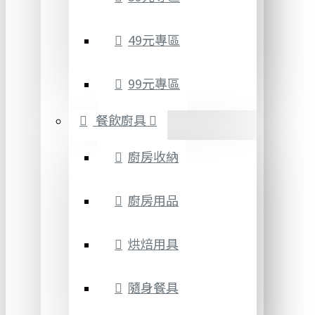
49元專區
99元專區
餐飲廚具
廚房收納
廚房用品
烘焙用具
隨身餐具