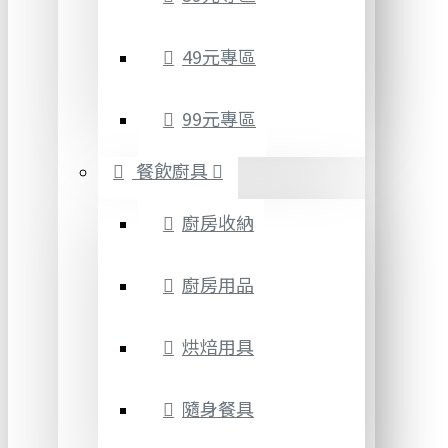
49元專區
99元專區
餐飲廚具
廚房收納
廚房用品
烘焙用具
隨身餐具