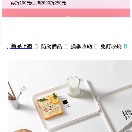
再折100元👉滿2000折250元
登入
註冊
新品上市
防颱備品
換季收納
免釘收納
詢問