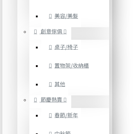
美容/美髮
創意傢俱
桌子/椅子
置物架/收納櫃
其他
節慶熱賣
春節/新年
中秋節