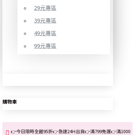
29元專區
39元專區
49元專區
99元專區
購物車
👉今日限時全館95折👉急速24H出貨👉滿799免運👉滿1000