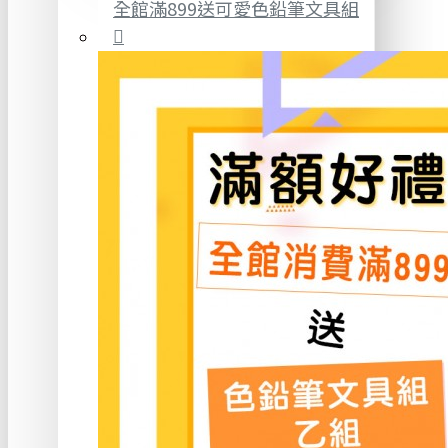
全館滿899送可愛色鉛筆文具組