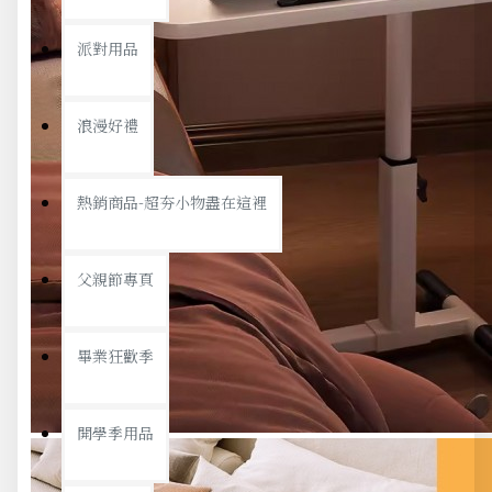
派對用品
浪漫好禮
熱銷商品-超夯小物盡在這裡
父親節專頁
畢業狂歡季
開學季用品