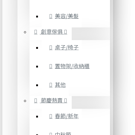
美容/美髮
創意傢俱
桌子/椅子
置物架/收納櫃
其他
節慶熱賣
春節/新年
中秋節