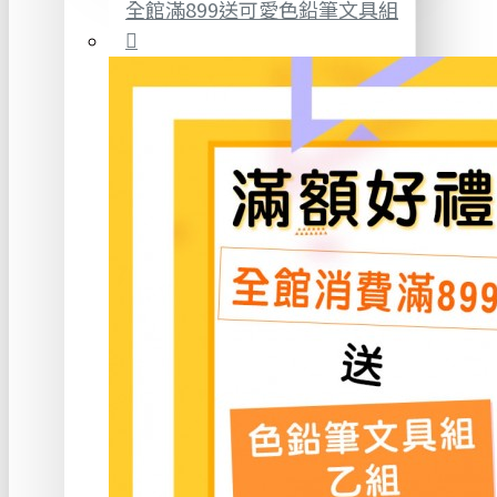
全館滿899送可愛色鉛筆文具組