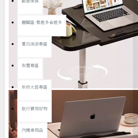
創意傢俱
團購區-買越多省越多
夏日涼涼專區
布置專區
年終大促專區
旅行實用好物
汽機車用品