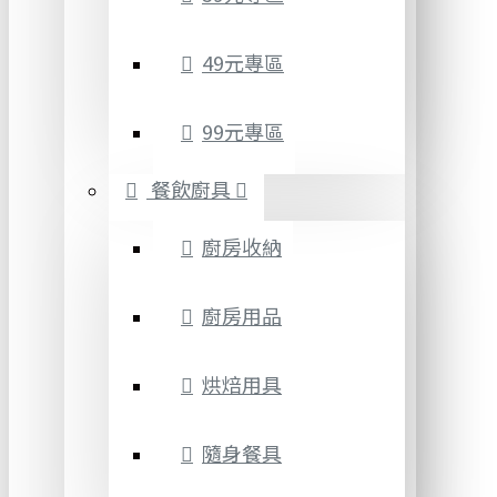
49元專區
99元專區
餐飲廚具
廚房收納
廚房用品
烘焙用具
隨身餐具