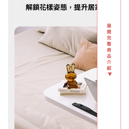
展
開
完
整
商
品
介
紹
▼