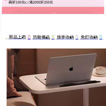
再折100元👉滿2000折250元
登入
註冊
新品上市
防颱備品
換季收納
免釘收納
詢問