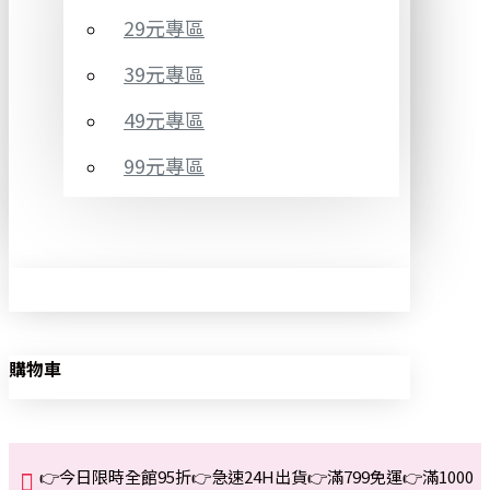
29元專區
39元專區
49元專區
99元專區
購物車
👉今日限時全館95折👉急速24H出貨👉滿799免運👉滿1000