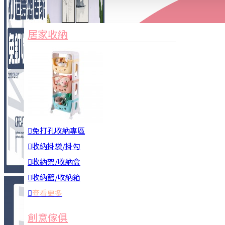
家俱&收納
3C周邊
居家收納
園藝用品
居家安全
居家清潔
查看更多
餐飲廚具
免打孔收納專區
收納掛袋/掛勾
收納架/收納盒
收納籃/收納箱
查看更多
廚房收納
創意傢俱