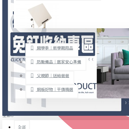
廚房用品
烘焙用具
隨身餐具
查看更多
限時促銷
文具禮品
開學季｜新學期用品
桌子/椅子
置物架/收納櫃
防颱備品｜居家安心準備
其他
父親節｜送給爸爸
免打孔收納專區
銅板好物｜平價精選
事務用品
手工DIY
全部
文具收納
書寫用品
全部