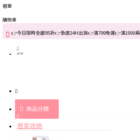
選單
購物車
👉今日限時全館95折👉急速24H出貨👉滿799免運👉滿1000再折
首頁
關於我們
購買教學與說明
商品分類
登入
居家收納