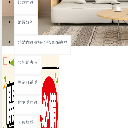
派對用品
桌子/椅子
置物架/收納櫃
浪漫好禮
其他
銅板精選
熱銷商品-超夯小物盡在這裡
父親節專頁
畢業狂歡季
9元專區
開學季用品
19元專區
29元專區
防疫旅遊
39元專區