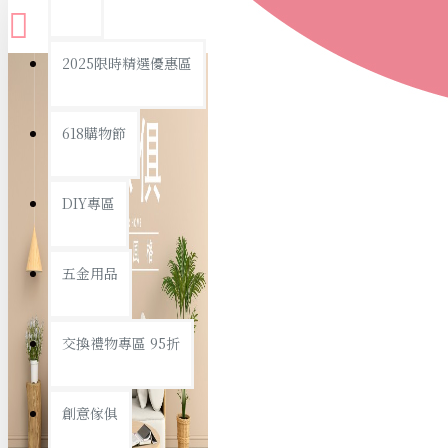
查看更多
2025限時精選優惠區
衛浴用品
618購物節
DIY專區
個人衛浴用品
五金用品
浴室用品/清潔
浴室置物/收納
交換禮物專區 95折
旅行/休閒
創意傢俱