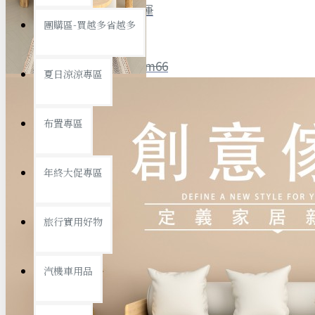
全館限時
滿799免運
團購區-買越多省越多
聯絡我們
ID : @ym66
夏日涼涼專區
旅行收納
旅行用品
優惠活動
最新活動
布置專區
汽機車用品
運動休閒
查看更多
年終大促專區
創意傢俱
旅行實用好物
汽機車用品