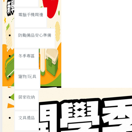
查看更多
電腦手機周邊
節慶熱賣
防颱備品安心準備
冬季專區
春節/新年
寵物/玩具
中秋節
兒童節
居家收納
情人節
查看更多
文具禮品