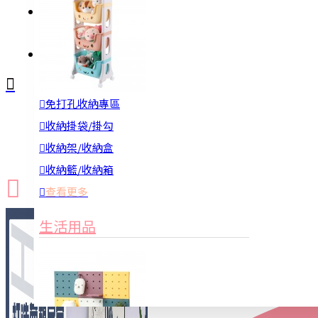
註冊
詢問
免打孔收納專區
新品上市
防颱備品
換季收納
收納掛袋/掛勾
收納架/收納盒
收納籃/收納箱
查看更多
生活用品