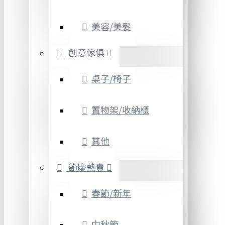
美容/美髮
創意傢俱
桌子/椅子
置物架/收納櫃
其他
節慶熱賣
春節/新年
中秋節