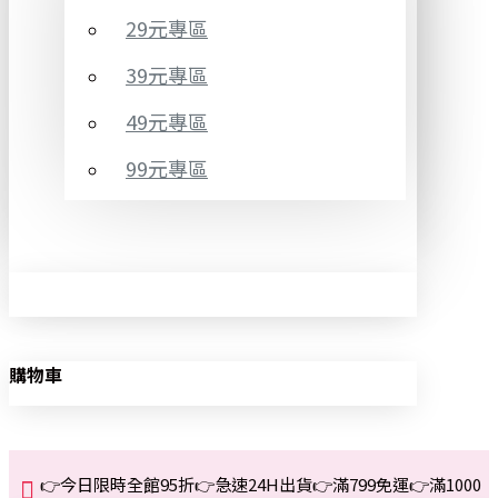
29元專區
39元專區
49元專區
99元專區
購物車
👉今日限時全館95折👉急速24H出貨👉滿799免運👉滿1000