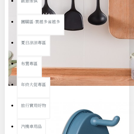
創意傢俱
團購區-買越多省越多
夏日涼涼專區
布置專區
年終大促專區
旅行實用好物
汽機車用品