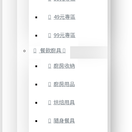
49元專區
99元專區
餐飲廚具
廚房收納
廚房用品
烘焙用具
隨身餐具