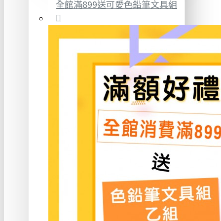
全館滿899送可愛色鉛筆文具組