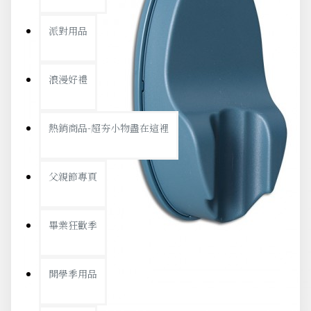
派對用品
浪漫好禮
熱銷商品-超夯小物盡在這裡
父親節專頁
畢業狂歡季
開學季用品