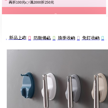
再折100元👉滿2000折250元
登入
註冊
新品上市
防颱備品
換季收納
免釘收納
詢問