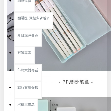
創意傢俱
團購區-買越多省越多
夏日涼涼專區
布置專區
年終大促專區
旅行實用好物
汽機車用品