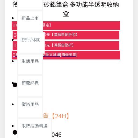
簡約素色磨砂鉛筆盒 多功能半透明收納
盒
新品上市
商品95折【今日限定】
享滿1000元折100元【滿額自動折扣】
旅行/休閒
享滿2000元折250元【滿額自動折】
贈品-滿899送色鉛筆文具組[隨機出貨]
生活用品
節慶熱賣
庫存:
衛浴用品
快速出貨【24H】
限時活動精選
貨號:
8046