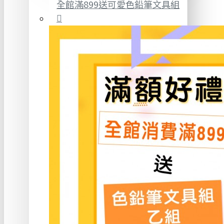
全館滿899送可愛色鉛筆文具組