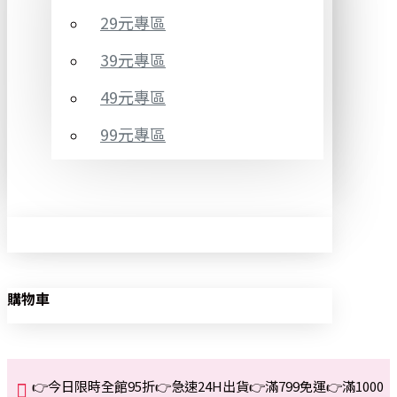
29元專區
39元專區
49元專區
99元專區
購物車
👉今日限時全館95折👉急速24H出貨👉滿799免運👉滿1000