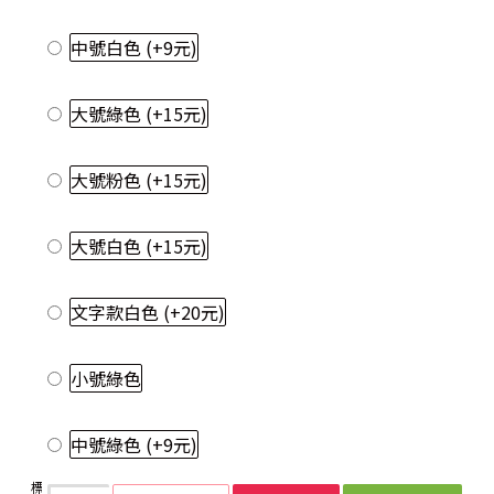
中號白色
(+9元)
大號綠色
(+15元)
大號粉色
(+15元)
大號白色
(+15元)
文字款白色
(+20元)
小號綠色
中號綠色
(+9元)
標籤：
磨砂
鉛筆盒
簡約
素色
半透明
多功能
收納盒
分隔