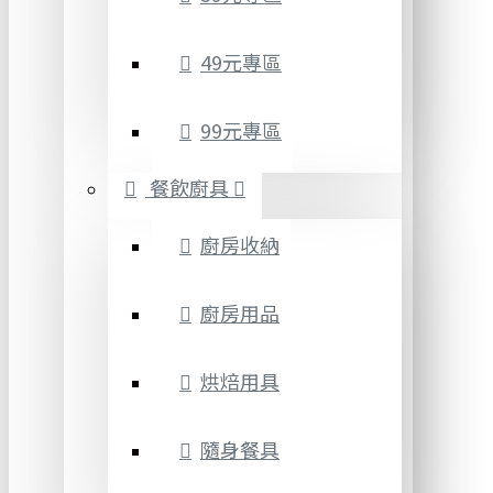
49元專區
99元專區
餐飲廚具
廚房收納
廚房用品
烘焙用具
隨身餐具