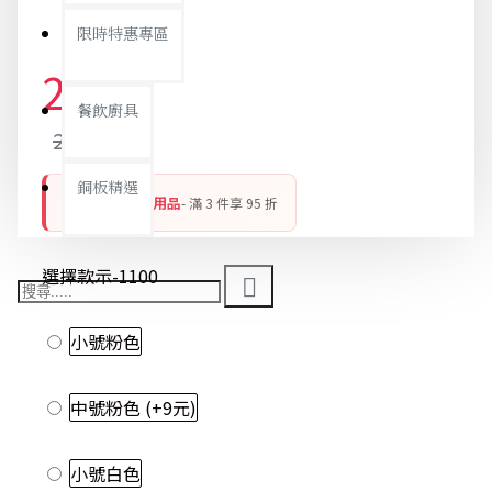
限時特惠專區
28元
餐飲廚具
29元
銅板精選
開學季 新學期用品
- 滿 3 件享 95 折
選擇款示-1100
小號粉色
中號粉色
(+9元)
小號白色