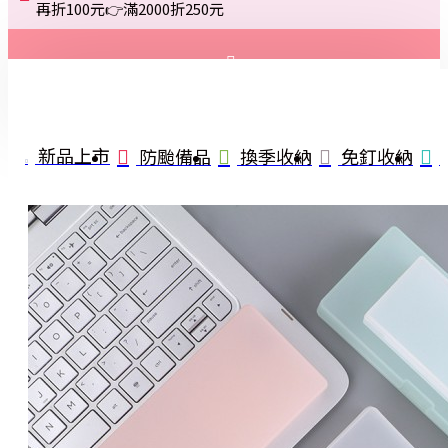
再折100元👉滿2000折250元
登入
註冊
新品上市
防颱備品
換季收納
免釘收納
詢問