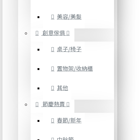
美容/美髮
創意傢俱
桌子/椅子
置物架/收納櫃
其他
節慶熱賣
春節/新年
中秋節