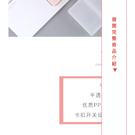
展
開
完
整
商
品
介
紹
▼