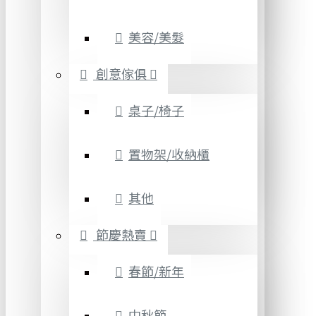
美容/美髮
創意傢俱
桌子/椅子
置物架/收納櫃
其他
節慶熱賣
春節/新年
中秋節