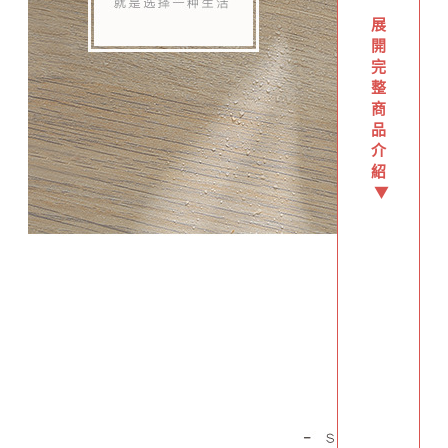
展
開
完
整
商
品
介
紹
▼