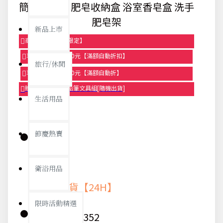
簡約香皂架 肥皂收納盒 浴室香皂盒 洗手
肥皂架
新品上市
商品95折【今日限定】
享滿1000元折100元【滿額自動折扣】
旅行/休閒
享滿2000元折250元【滿額自動折】
贈品-滿899送色鉛筆文具組[隨機出貨]
生活用品
節慶熱賣
庫存:
衛浴用品
快速出貨【24H】
限時活動精選
貨號:
7352