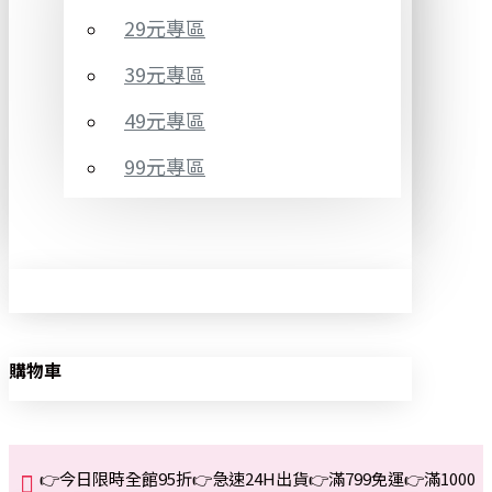
29元專區
39元專區
49元專區
99元專區
購物車
👉今日限時全館95折👉急速24H出貨👉滿799免運👉滿1000