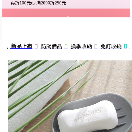
再折100元👉滿2000折250元
登入
註冊
新品上市
防颱備品
換季收納
免釘收納
詢問