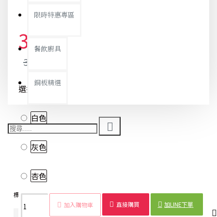
限時特惠專區
30元
餐飲廚具
31元
銅板精選
選擇顏色
白色
灰色
杏色
標籤：
香皂架
肥皂
收納盒
浴室
香皂盒
洗手
肥皂架
衛浴
直接購買
加LINE下單
加入購物車
商品詳情
配送時間