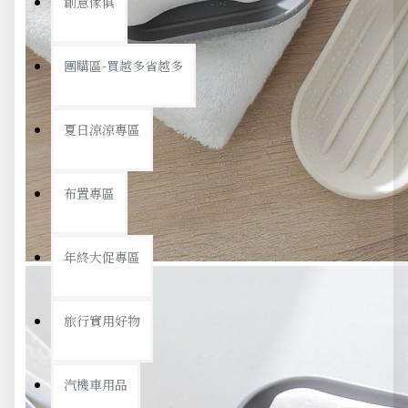
創意傢俱
團購區-買越多省越多
夏日涼涼專區
布置專區
年終大促專區
旅行實用好物
汽機車用品