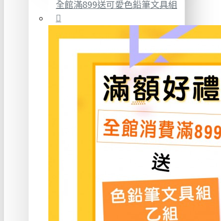
全館滿899送可愛色鉛筆文具組