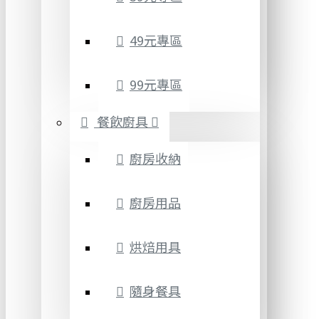
49元專區
99元專區
餐飲廚具
廚房收納
廚房用品
烘焙用具
隨身餐具