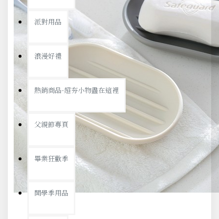
派對用品
浪漫好禮
熱銷商品-超夯小物盡在這裡
父親節專頁
畢業狂歡季
開學季用品