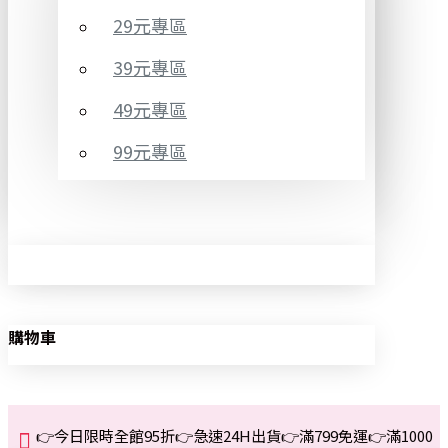
29元專區
39元專區
49元專區
99元專區
購物車
👉今日限時全館95折👉急速24H出貨👉滿799免運👉滿1000