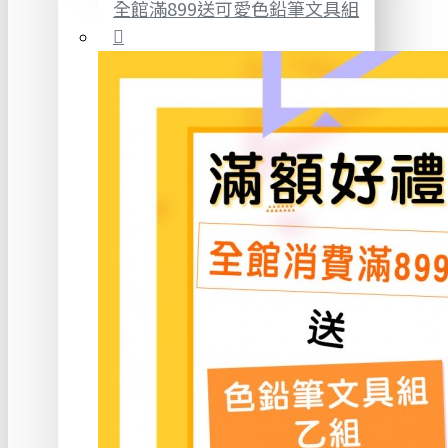
全館滿899送可愛色鉛筆文具組