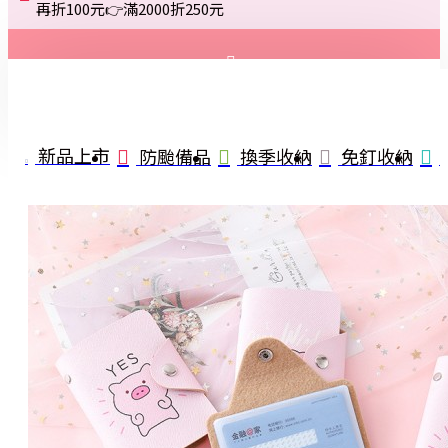
再折100元👉滿2000折250元
登入
註冊
新品上市
防颱備品
換季收納
免釘收納
詢問