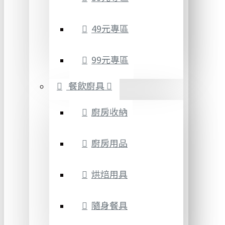
49元專區
99元專區
餐飲廚具
廚房收納
廚房用品
烘焙用具
隨身餐具