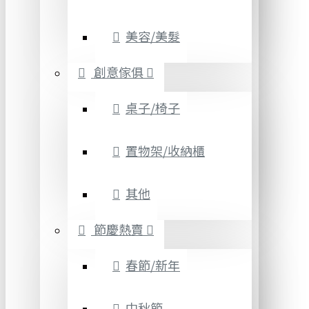
美容/美髮
創意傢俱
桌子/椅子
置物架/收納櫃
其他
節慶熱賣
春節/新年
中秋節